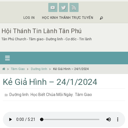
Skip
to
content
LOG IN
HỌC KINH THÁNH TRỰC TUYẾN
Hội Thánh Tin Lành Tân Phú
Tân Phú Church - Tâm giao - Dưỡng linh - Cơ đốc - Tin lành
Home
Tâm Giao
Dưỡng linh
Kẻ Giả Hình – 24/1/2024
Kẻ Giả Hình – 24/1/2024
,
,
Dưỡng linh
Học Biết Chúa Mỗi Ngày
Tâm Giao