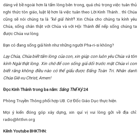
dáng vẻ bề ngoài hơn là tấm lòng bên trong, quá chú trọng việc tuân thủ
nghi thức tôn giáo, luật lệ hơn là việc tuân theo Lời Kinh Thánh… thì Chúa
cũng sẽ nói chúng ta là
“kẻ
giả hình
”
! Xin Chúa cho chúng ta kính yêu
Chúa, sống chân thật với Chúa và với Hội Thánh để nếp sống chúng ta
được Chúa vui lòng.
Bạn có đang sống giả hình như những người Pha-ri-si không?
Lạy Chúa, Chúa biết tấm lòng của con, xin giúp con luôn yêu Chúa và tôn
kính Ngài thật lòng
.
X
in
chớ
để con sống giả dối trước mặt Chúa vì con
biết rằng không điều nào có thể giấu
được Đấng Toàn Tri
.
Nhân danh
Chúa Giê-xu Christ, Amen!
Đọc Kinh Thánh trong ba năm:
Sáng Thế Ký
24
Phòng Truyền Thông phối hợp UB. Cơ Đốc Giáo Dục thực hiện.
Mọi ý kiến đóng góp xây dựng, xin quí vị vui lòng gởi về địa chỉ:
radio@httlvn.org
Kênh Youtube BHKTHN: