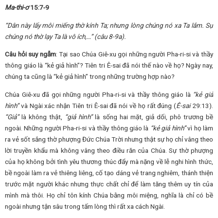
Ma-thi-ơ
15:7-9
“Dân này lấy môi miếng thờ kính
T
a;
n
hưng lòng chúng nó xa
T
a lắm
. Sự
chúng nó thờ lạy Ta là vô ích,…
”
(câu 8-9a).
Câu hỏi suy ngẫm
: Tại sao Chúa Giê-xu gọi những người Pha-ri-si và thầy
thông giáo là “kẻ giả hình”? Tiên tri Ê-sai đã nói thế nào về họ? Ngày nay,
chúng ta cũng là “kẻ giả hình” trong những trường hợp nào?
Chúa Giê-xu đã gọi những người Pha-ri-si và thầy thông giáo là
“kẻ giả
hình”
và Ngài xác nhận Tiên tri Ê-sai đã nói về họ rất đúng (
Ê-sai
29:13).
“Giả”
là không thật,
“giả hình”
là sống hai mặt, giả dối, phô trương bề
ngoài. Những người Pha-ri-si và thầy thông giáo là
“kẻ
giả hình
”
vì họ làm
ra vẻ sốt sắng thờ phượng Đức Chúa Trời nhưng thật sự họ chỉ vâng theo
lời truyền khẩu mà không vâng theo điều răn của Chúa. Sự thờ phượng
của họ không bởi tình yêu thương thúc đẩy mà nặng về lễ nghi hình thức,
bề ngoài làm ra vẻ thiêng liêng, cố tạo dáng vẻ trang nghiêm, thánh thiện
trước mặt người khác nhưng thực chất chỉ để làm tăng thêm uy tín của
mình mà thôi. Họ chỉ tôn kính Chúa bằng môi miệng, nghĩa là chỉ có bề
ngoài nhưng tận sâu trong tấm lòng thì rất xa cách Ngài.