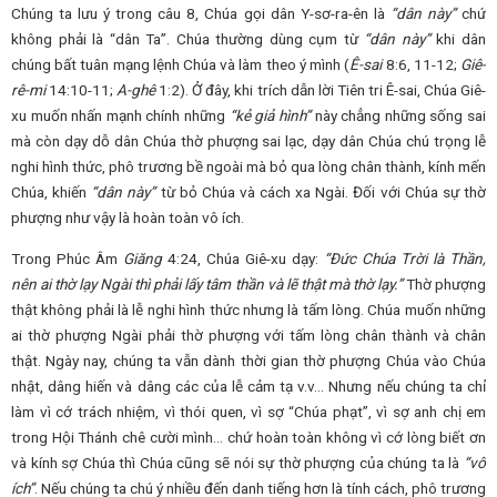
Chúng ta lưu ý trong câu 8, Chúa gọi dân Y-sơ-ra-ên là
“dân này”
chứ
không phải là “dân Ta”. Chúa thường dùng cụm từ
“dân này”
khi dân
chúng bất tuân mạng lệnh Chúa và làm theo ý mình (
Ê-sai
8:6, 11-12;
Giê-
rê-mi
14:10-11;
A-ghê
1:2). Ở đây, khi trích dẫn lời Tiên tri Ê-sai, Chúa Giê-
xu muốn nhấn mạnh chính những
“kẻ giả hình”
này chẳng những sống sai
mà còn dạy dỗ dân Chúa thờ phượng sai lạc, dạy dân Chúa chú trọng lễ
nghi hình thức, phô trương bề ngoài mà bỏ qua lòng chân thành, kính mến
Chúa, khiến
“dân này”
từ bỏ Chúa và cách xa Ngài. Đối với Chúa sự thờ
phượng như vậy là hoàn toàn vô ích.
Trong Phúc Âm
Giăng
4:24, Chúa Giê-xu dạy:
“Đức Chúa Trời là Thần,
nên ai thờ lạy Ngài thì phải lấy tâm thần và lẽ thật mà thờ lạy.”
Thờ phượng
thật không phải là lễ nghi hình thức nhưng là tấm lòng. Chúa muốn những
ai thờ phượng Ngài phải thờ phượng với tấm lòng chân thành và chân
thật. Ngày nay, chúng ta vẫn dành thời gian thờ phượng Chúa vào Chúa
nhật, dâng hiến và dâng các của lễ cảm tạ v.v… Nhưng nếu chúng ta chỉ
làm vì cớ trách nhiệm, vì thói quen, vì sợ “Chúa phạt”, vì sợ anh chị em
trong Hội Thánh chê cười mình… chứ hoàn toàn không vì cớ lòng biết ơn
và kính sợ Chúa thì Chúa cũng sẽ nói sự thờ phượng của chúng ta là
“vô
ích”
. Nếu chúng ta chú ý nhiều đến danh tiếng hơn là tính cách, phô trương