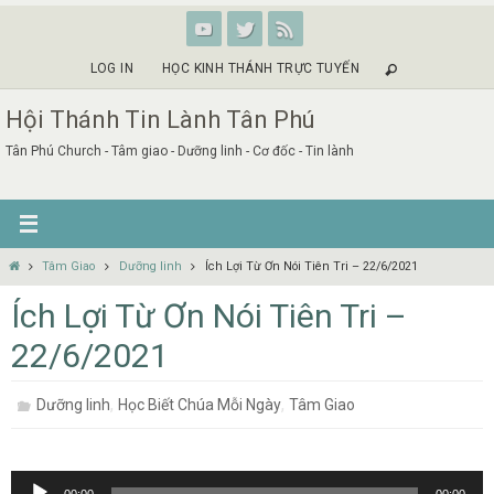
Skip
to
content
LOG IN
HỌC KINH THÁNH TRỰC TUYẾN
Hội Thánh Tin Lành Tân Phú
Tân Phú Church - Tâm giao - Dưỡng linh - Cơ đốc - Tin lành
Home
Tâm Giao
Dưỡng linh
Ích Lợi Từ Ơn Nói Tiên Tri – 22/6/2021
Ích Lợi Từ Ơn Nói Tiên Tri –
22/6/2021
,
,
Dưỡng linh
Học Biết Chúa Mỗi Ngày
Tâm Giao
Audio