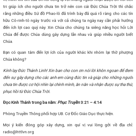
tri giúp ích cho người chưa tin trở nên con cái Đức Chúa Trời thì chắc
rằng những điều Sứ đồ Phao-lô đã trình bày đã quá rõ ràng cho các tín
hữu Cô-rinh-tô ngày trước và với cả chúng ta ngày nay cần phải hướng
đến ích lợi cao quý này. Xin Chúa cho chúng ta siêng năng học hỏi Lời
Chúa để được Chúa dùng gây dựng lẫn nhau và giúp nhiều người biết
Chúa.
Bạn có quan tâm đến lợi ích của người khác khi nhóm lại thờ phượng
Chúa không?
Kính lạy Đức Thánh Linh! Xin ban cho con ơn nói lời khôn ngoan để đem
đến sự gây dựng cho các anh em cùng đức tin và giúp cho những người
chưa tin được cơ hội nhìn lại chính mình, ăn năn và nhận được sự tha thứ,
phục hồi từ Đức Chúa Trời.
Đọc Kinh Thánh trong ba năm:
Phục Truyền
3:21 – 4:14
Phòng Truyền Thông phối hợp UB. Cơ Đốc Giáo Dục thực hiện.
Mọi ý kiến đóng góp xây dựng, xin quí vị vui lòng gởi về địa chỉ:
radio@httlvn.org