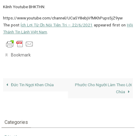
Kênh Youtube BHKTHN:
https://www.youtube.com/channel/UCaSY8ebjVfMKhPups5jZ9yw
The post
Ích Lợi Từ Ơn Nói Tiên Tri – 22/6/2021
appeared first on
Hội
Thánh Tin Lành Việt Nam
.
.
Bookmark
Đức Tin Ngợi Khen Chúa
Phước Cho Người Làm Theo Lời
Chúa
Categories