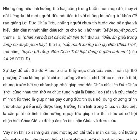
Nhưng ông nêu tình huống thứ hai, cũng trong buổi nhóm họp đó, thay vì
nói tiếng lạ thì mọi người đều nói tiên tri với những lời bằng trí khôn để
rao giảng Lời Đức Chúa Trời, những người chưa tin bước vào sẽ nghe và
hiểu, dẫn đến ít nhất năm điều ích lợi cho họ: Thứ nhất,
“sẽ bị thuyết phục”
,
thứ hai, bị
“phán xét bởi tất cả các lời tiên tri”
, thứ ba,
“điều ẩn giấu trong
lòng họ được phơi bày”
; thứ tư,
“sấp mình xuống thờ lạy Đức Chúa Trời”
,
thứ năm,
“tuyên bố rằng: Đức Chúa Trời thật đang ở giữa anh em”
(câu
24-25 BTTHĐ).
Sự dạy dỗ của Sứ đồ Phao-lô cho thấy mục đích của việc nhóm lại thờ
phượng Chúa không phải chỉ xu hướng về mình, chỉ biết có mình mà thôi,
nhưng trước hết sự nhóm họp phải giúp con dân Chúa nhìn lên Đức Chúa
Trời, cùng nhau tôn thờ và chúc tụng Ngài là Đấng Tạo Hóa và cứu chuộc
mình; tiếp theo là giúp nhau gây dựng đức tin qua nội dung chương trình
thờ phượng để ai nấy được tăng trưởng tâm linh trong Chúa; và đặc biệt
là cần phải có tinh thần hướng ngoại tức giúp cho thân hữu có cơ hội
nhận biết Chúa Giê-xu để họ ăn năn tin nhận Chúa và được cứu.
Vậy nên khi so sánh giữa việc một người chỉ thỏa mãn cái tôi, chỉ hướng
về mình khi tìm cầu ơn nói tiếng lạ với những người nhận được ơn nói tiên