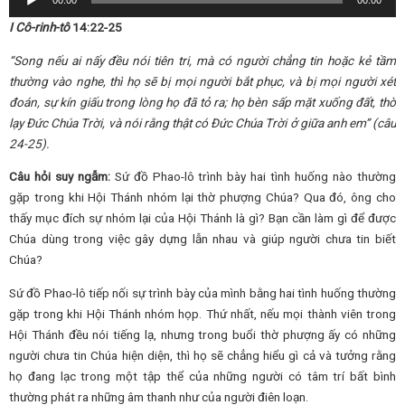
00:00
00:00
Player
I Cô-rinh-tô
14:22-25
“Song nếu ai nấy đều nói tiên tri, mà có người chẳng tin hoặc kẻ tầm
thường vào nghe, thì họ sẽ bị mọi người bắt phục, và bị mọi người xét
đoán, sự kín giấu trong lòng họ đã tỏ ra; họ bèn sấp mặt xuống đất, thờ
lạy Đức Chúa Trời, và nói rằng thật có Đức Chúa Trời ở giữa anh em” (câu
24-25).
Câu hỏi suy ngẫm:
Sứ đồ Phao-lô trình bày hai tình huống nào thường
gặp trong khi Hội Thánh nhóm lại thờ phượng Chúa? Qua đó, ông cho
thấy mục đích sự nhóm lại của Hội Thánh là gì? Bạn cần làm gì để được
Chúa dùng trong việc gây dựng lẫn nhau và giúp người chưa tin biết
Chúa?
Sứ đồ Phao-lô tiếp nối sự trình bày của mình bằng hai tình huống thường
gặp trong khi Hội Thánh nhóm họp. Thứ nhất, nếu mọi thành viên trong
Hội Thánh đều nói tiếng lạ, nhưng trong buổi thờ phượng ấy có những
người chưa tin Chúa hiện diện, thì họ sẽ chẳng hiểu gì cả và tưởng rằng
họ đang lạc trong một tập thể của những người có tâm trí bất bình
thường phát ra những âm thanh như của người điên loạn.