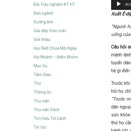
Audio
Bài Trắc nghiệm KT HT
00:
Player
Ban ngành
Xuất Ê-dí
Dưỡng linh
“Ngươi h
Giải đáp thắc mắc
uống của 
Giới thiệu
Câu hỏi s
Học Biết Chúa Mỗi Ngày
mệnh lệnh
Hội Nhánh – Điểm Nhóm
tuyển dân
Mục Vụ
hệ gì đến
Tâm Giao
Trước khi
Thơ
hỏi họ ch
Thông tin
“Trước m
Thư viện
dân ngoại
Thư viện Sách
sức khỏe 
Tìm hiểu Tin Lành
thứ họ cầ
Tin tức
bệnh tật,