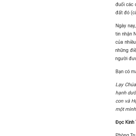
đuổi các 
đất đó (c
Ngày nay,
tin nhận 
của nhiều
những điề
người đư
Bạn có mạ
Lạy Chúa
hạnh dườn
con và Hộ
một mình
Đọc Kinh 
Phòng Tru