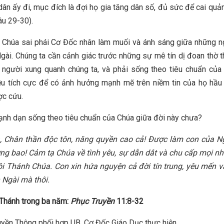
dân ấy đi, mục đích là đợi họ gia tăng dân số, đủ sức để cai quả
âu 29-30).
 Chúa sai phái Cơ Đốc nhân làm muối và ánh sáng giữa những 
Ngài. Chúng ta cần cảnh giác trước những sự mê tín dị đoan thờ 
 người xung quanh chúng ta, và phải sống theo tiêu chuẩn của
u tích cực để có ảnh hưởng mạnh mẽ trên niềm tin của họ hầu
ợc cứu.
nh dạn sống theo tiêu chuẩn của Chúa giữa đời này chưa?
, Chân thần độc tôn, năng quyền cao cả! Được làm con của N
g bao! Cảm tạ Chúa về tình yêu, sự dẫn dắt và chu cấp mọi n
i Thánh Chúa. Con xin hứa nguyện cả đời tín trung, yêu mến 
 Ngài mà thôi.
Thánh trong ba năm:
Phục Truyền
11:8-32
yền Thông phối hợp UB. Cơ Đốc Giáo Dục thực hiện.