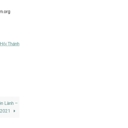
vn.org
Hội Thánh
ền Lành –
/2021