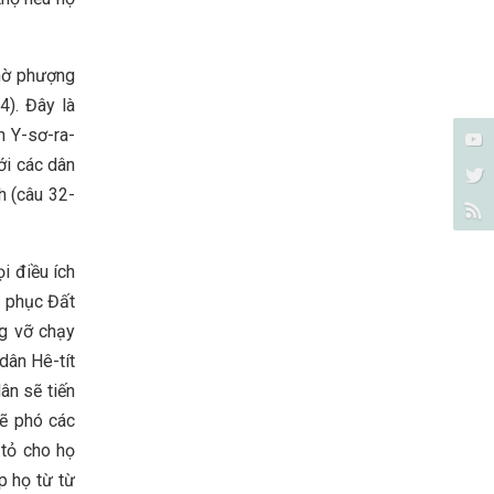
thờ phượng
4). Đây là
n Y-sơ-ra-
ới các dân
h (câu 32-
i điều ích
h phục Đất
ng vỡ chạy
dân Hê-tít
ân sẽ tiến
sẽ phó các
 tỏ cho họ
p họ từ từ