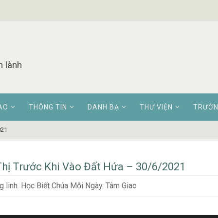
n lành
AO
THÔNG TIN
DANH BẠ
THƯ VIỆN
TRƯỜN
021
hị Trước Khi Vào Đất Hứa – 30/6/2021
 linh
,
Học Biết Chúa Mỗi Ngày
,
Tâm Giao