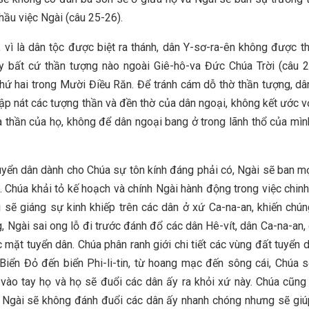
hầu việc Ngài (câu 25-26).
, vì là dân tộc được biệt ra thánh, dân Y-sơ-ra-ên không được 
y bất cứ thần tượng nào ngoài Giê-hô-va Đức Chúa Trời (câu 2
thứ hai trong Mười Điều Răn. Để tránh cám dỗ thờ thần tượng, dâ
ập nát các tượng thần và đền thờ của dân ngoại, không kết ước v
à thần của họ, không để dân ngoại bang ở trong lãnh thổ của mìn
uyển dân dành cho Chúa sự tôn kính đáng phải có, Ngài sẽ ban mọ
ọ. Chúa khải tỏ kế hoạch và chính Ngài hành động trong việc chin
 sẽ giáng sự kinh khiếp trên các dân ở xứ Ca-na-an, khiến chú
, Ngài sai ong lỗ đi trước đánh đổ các dân Hê-vít, dân Ca-na-an, 
c mặt tuyển dân. Chúa phân ranh giới chi tiết các vùng đất tuyển d
Biển Đỏ đến biển Phi-li-tin, từ hoang mạc đến sông cái, Chúa 
vào tay họ và họ sẽ đuổi các dân ấy ra khỏi xứ này. Chúa cũng
o Ngài sẽ không đánh đuổi các dân ấy nhanh chóng nhưng sẽ giú