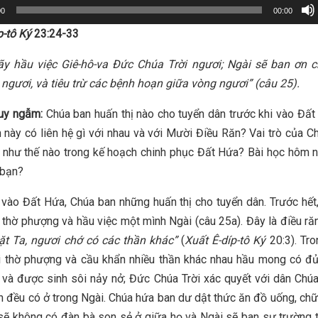
00
00:00
p-tô Ký
23:24-33
ãy hầu việc Giê-hô-va Đức Chúa Trời ngươi; Ngài sẽ ban ơn c
ngươi, và tiêu trừ các bệnh hoạn giữa vòng ngươi”
(câu 25).
uy ngẫm:
Chúa ban huấn thị nào cho tuyển dân trước khi vào Đấ
 này có liên hệ gì với nhau và với Mười Điều Răn? Vai trò của C
 như thế nào trong kế hoạch chinh phục Đất Hứa? Bài học hôm n
 bạn?
 vào Đất Hứa, Chúa ban những huấn thị cho tuyển dân. Trước hết
ỉ thờ phượng và hầu việc một mình Ngài (câu 25a). Đây là điều răn
ặt Ta, ngươi chớ có các thần khác”
(
Xuất Ê-díp-tô Ký
20:3). Tro
 thờ phượng và cầu khẩn nhiều thần khác nhau hầu mong có đủ
và được sinh sôi nảy nở; Đức Chúa Trời xác quyết với dân Chú
n đều có ở trong Ngài. Chúa hứa ban dư dật thức ăn đồ uống, chữ
 sẽ không có đàn bà son sẻ ở giữa họ và Ngài sẽ ban sự trường 