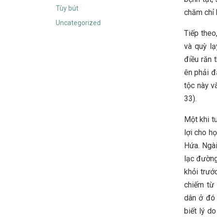
Tùy bút
chăm chỉ 
Uncategorized
Tiếp theo
và quỳ lạ
điều răn 
ên phải đ
tộc này v
33).
Một khi t
lợi cho h
Hứa. Ngài
lạc đường
khỏi trướ
chiếm từ 
dân ở đó 
biết lý d