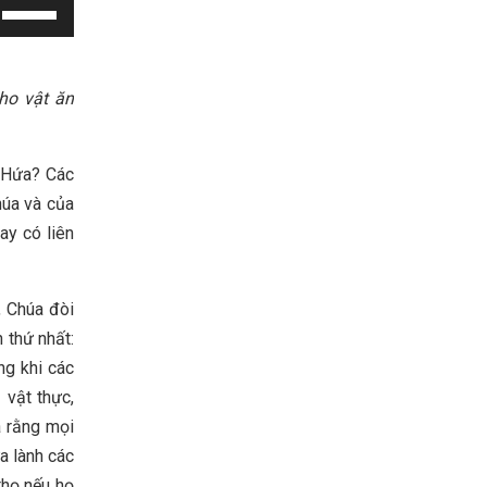
Use
Up/Down
Arrow
keys
ho vật ăn
to
increase
t Hứa? Các
or
húa và của
decrease
ay có liên
volume.
, Chúa đòi
 thứ nhất:
ng khi các
 vật thực,
a rằng mọi
a lành các
thọ nếu họ