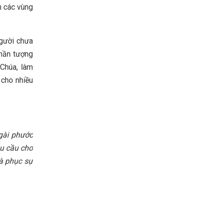
n các vùng
người chưa
thần tượng
 Chúa, làm
 cho nhiều
gài phước
hu cầu cho
và phục sự