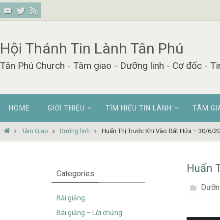
Skip
to
content
Hội Thánh Tin Lành Tân Phú
Tân Phú Church - Tâm giao - Dưỡng linh - Cơ đốc - Ti
Skip
HOME
GIỚI THIỆU
TÌM HIỂU TIN LÀNH
TÂM GI
to
content
Home
Tâm Giao
Dưỡng linh
Huấn Thị Trước Khi Vào Đất Hứa – 30/6/2
Huấn T
Categories
Dưỡng
Bài giảng
Bài giảng – Lời chứng