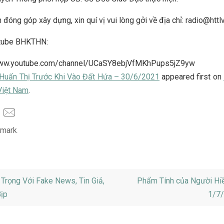
 đóng góp xây dựng, xin quí vị vui lòng gởi về địa chỉ: radio@httl
tube BHKTHN:
www.youtube.com/channel/UCaSY8ebjVfMKhPups5jZ9yw
Huấn Thị Trước Khi Vào Đất Hứa – 30/6/2021
appeared first on
Việt Nam
.
mark
.
Trọng Với Fake News, Tin Giả,
Phẩm Tính của Người Hi
ịp
1/7