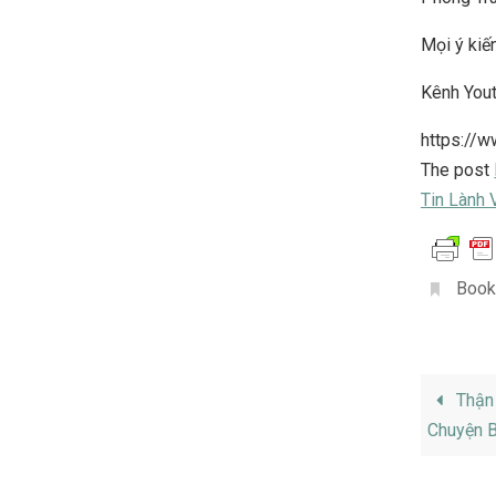
Mọi ý kiến
Kênh You
https://
The post
Tin Lành 
Book
Thận 
Chuyện B