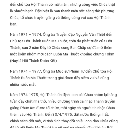
đến chủ tọa Hội Thánh có một năm, nhưng công việc Chúa thật
là phước hạnh. Đặc biệt là ban thanh niên sốt sắng thờ phượng
Chúa, tổ chức truyền giảng và thông công với các Hội Thánh
bạn.
Năm 1971 – 1974, Ông bà Truyền đạo Nguyễn Văn Thiệt đến
Chủ tọa Hội Thánh Buôn Ma Thuột, trên đà phát triển của Hội
Thánh, sau 2 năm Đầy tớ Chúa cùng Ban Chấp sự đã mở thêm
một Điểm nhóm mới cách Buôn Ma Thuột khoảng chừng 10km
(Nay là Hội Thánh Đoàn Kết).
Năm 1974 – 1977, Ông bà Mục sư Phạm Tư đến Chủ tọa Hội
Thánh Buôn Ma Thuột trong giai đoạn đầy niềm vui và cũng
nhiều nước mắt.
Năm 1974-1975, Hội Thánh ổn định, con cái Chúa nhóm lại hằng
tuần đầy chật nhà thờ, nhiều chương trình ca nhạc Thánh truyền
giảng Phúc Âm được tổ chức, mỗi ngày có người tin nhận Chúa
thêm vào Hội Thánh. Đến 30/4/1975, đất nước thống nhất,
chính sách đổi mới, vì tình hình thay đổi nhiều con dân Chúa cũng
đã từ giã Buôn Ma Thuột trở về quê và chuyển đi nơi khác. Bởi