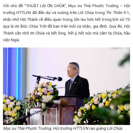
Với chủ đề “THUẬT LẠI ƠN CHÚA”, Mục sư Thái Phước Trường – Hội
trưởng HTTLVN đã đến dự và nương trên Lời Chúa trong Thi Thiên 9:1,
nhắc nhở Hội Thánh về điều quan trọng, lớn lao hơn hết trong lịch sử 70
qua là ơn Đức Chúa Trời đã ban trên mỗi cá nhân, gia đình. Qua đó, Hội
Thánh cần nhớ ơn Chúa và hết lòng, hết ý, hết sức mà cảm tạ Chúa, hầu
việc Ngài.
Mục sư Thái Phước Trường, Hội trưởng HTTLVN rao giảng Lời Chúa