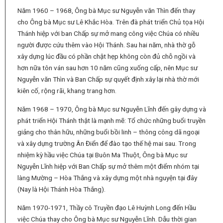
Năm 1960 – 1968, Ông bà Mục sư Nguyễn văn Thìn đến thay
cho Ông bà Mục sư Lê Khắc Hòa. Trên đà phát triển Chủ tọa Hội
Thánh hiệp với ban Chấp sự mở mang công việc Chúa có nhiều
người được cứu thêm vào Hội Thánh. Sau hai năm, nhà thờ gỗ
xây dựng lúc đầu có phần chật hẹp không còn đủ chỗ ngồi và
hơn nữa tôn ván sau hơn 10 năm cũng xuống cấp, nên Mục sư
Nguyễn văn Thìn và Ban Chấp sự quyết định xây lại nhà thờ mới
kiên cố, rộng rãi, khang trang hơn.
Năm 1968 – 1970, Ông bà Mục sư Nguyễn Lĩnh đến gây dựng và
phát triển Hội Thánh thật là mạnh mẽ: Tổ chức những buổi truyền
giảng cho thân hữu, những buổi bồi linh – thông công dã ngoại
và xây dựng trường Ân Điển để đào tạo thế hệ mai sau. Trong
nhiệm kỳ hầu việc Chúa tại Buôn Ma Thuột, Ông bà Mục sư
Nguyễn Lĩnh hiệp với Ban Chấp sự mở thêm một điểm nhóm tại
làng Mường – Hòa Thắng và xây dựng một nhà nguyện tại đây
(Nay là Hội Thánh Hòa Thắng).
Năm 1970-1971, Thầy cô Truyền đạo Lê Huỳnh Long đến Hầu
việc Chúa thay cho Ông bà Mục sư Nguyễn Lĩnh. Dẫu thời gian