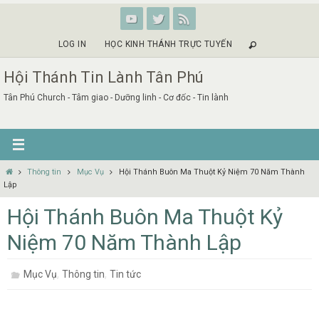
Skip
to
content
LOG IN
HỌC KINH THÁNH TRỰC TUYẾN
Hội Thánh Tin Lành Tân Phú
Tân Phú Church - Tâm giao - Dưỡng linh - Cơ đốc - Tin lành
Home
Thông tin
Mục Vụ
Hội Thánh Buôn Ma Thuột Kỷ Niệm 70 Năm Thành
Lập
Hội Thánh Buôn Ma Thuột Kỷ
Niệm 70 Năm Thành Lập
,
,
Mục Vụ
Thông tin
Tin tức