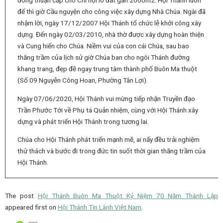
để thì giờ Cầu nguyện cho công việc xây dựng Nhà Chúa. Ngài đã
nhậm lời, ngày 17/12/2007 Hội Thánh tổ chức lễ khởi công xây
dựng. Đến ngày 02/03/2010, nhà thờ được xây dựng hoàn thiện
và Cung hiến cho Chúa. Niềm vui của con cái Chúa, sau bao
thăng trầm của lịch sử giờ Chúa ban cho ngôi Thánh đường
khang trang, đẹp đẽ ngay trung tâm thành phố Buôn Ma thuột
(Số 09 Nguyễn Công Hoan, Phường Tân Lợi).
Ngày 07/06/2020, Hội Thánh vui mừng tiếp nhận Truyền đạo
Trần Phước Tới về Phụ tá Quản nhiệm, cùng với Hội Thánh xây
dựng và phát triển Hội Thánh trong tương lai.
Chúa cho Hội Thánh phát triển mạnh mẽ, ai nấy đều trải nghiệm
thử thách và bước đi trong đức tin suốt thời gian thăng trầm của
Hội Thánh.
The post
Hội Thánh Buôn Ma Thuột Kỷ Niệm 70 Năm Thành Lập
appeared first on
Hội Thánh Tin Lành Việt Nam
.