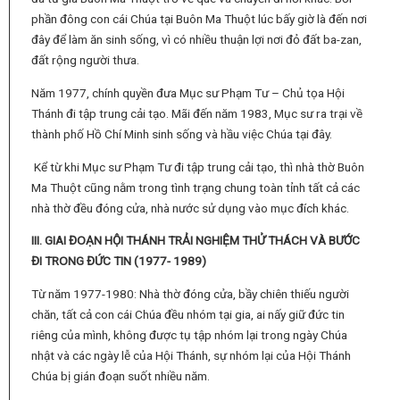
phần đông con cái Chúa tại Buôn Ma Thuột lúc bấy giờ là đến nơi
đây để làm ăn sinh sống, vì có nhiều thuận lợi nơi đỏ đất ba-zan,
đất rộng người thưa.
Năm 1977, chính quyền đưa Mục sư Phạm Tư – Chủ tọa Hội
Thánh đi tập trung cải tạo. Mãi đến năm 1983, Mục sư ra trại về
thành phố Hồ Chí Minh sinh sống và hầu việc Chúa tại đây.
Kể từ khi Mục sư Phạm Tư đi tập trung cải tạo, thì nhà thờ Buôn
Ma Thuột cũng nằm trong tình trạng chung toàn tỉnh tất cả các
nhà thờ đều đóng cửa, nhà nước sử dụng vào mục đích khác.
II
I
. GIAI ĐOẠN HỘI THÁNH TRẢI NGHIỆM THỬ THÁCH VÀ BƯỚC
ĐI TRONG ĐỨC TIN
(
1977- 1989
)
Từ năm 1977-1980: Nhà thờ đóng cửa, bầy chiên thiếu người
chăn, tất cả con cái Chúa đều nhóm tại gia, ai nấy giữ đức tin
riêng của mình, không được tụ tập nhóm lại trong ngày Chúa
nhật và các ngày lễ của Hội Thánh, sự nhóm lại của Hội Thánh
Chúa bị gián đoạn suốt nhiều năm.