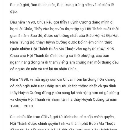
Ban nữ giới, Ban thanh niên, Ban trung tráng niên và các lớp lẽ
đạo.
Đầu năm 1990, Chúa kêu gọi thầy Huỳnh Cường dâng mình đi
học Lời Chúa, Thầy vừa học vừa thực tập tại Hội Thánh suốt thời
gian 5 năm. Sau đó, được sự thống nhất của Giáo Hội và Địa Hạt
Nam Trung Bộ, thầy Huỳnh Cường được bổ nhiệm chính thức
Quản nhiệm Hội Thánh Buôn Ma Thuột vào ngày 09/04/1995.
Chúa cho Hội Thánh ổn định trong sự thờ phượng, các ban
ngành năng động ra đi thăm viếng làm chứng nên mỗi tháng đều
có người ăn năn và trở lại tin nhận Chúa.
Năm 1998, vì mỗi ngày con cái Chúa nhóm lại đông hơn không
có chỗ ngồi nên Ban Chấp sự Hội Thánh thống nhất và gia đình
thầy Huỳnh Cường đồng ý sửa sang lại nhà rộng hơn có gác lửng
và chuyển Hội Thánh về nhóm tại nhà thầy Huỳnh Cường từ năm
1998 – 2010.
Sau nhiều lần trao đổi và gởi tờ trình cho các cấp chính quyền,
Hội Thánh được chính quyền tỉnh và thành phố Buôn Ma Thuột
đồng thuận cấp cho Chi hội lô đất gần 2000m2. Hội Thánh luôn