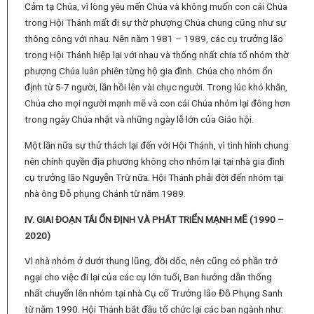
Cảm tạ Chúa, vì lòng yêu mến Chúa và không muốn con cái Chúa
trong Hội Thánh mất đi sự thờ phượng Chúa chung cũng như sự
thông công với nhau. Nên năm 1981 – 1989, các cụ trưởng lão
trong Hội Thánh hiệp lại với nhau và thống nhất chia tổ nhóm thờ
phượng Chúa luân phiên từng hộ gia đình. Chúa cho nhóm ổn
định từ 5-7 người, lần hồi lên vài chục người. Trong lúc khó khăn,
Chúa cho mọi người mạnh mẽ và con cái Chúa nhóm lại đông hơn
trong ngày Chúa nhật và những ngày lễ lớn của Giáo hội.
Một lần nữa sự thử thách lại đến với Hội Thánh, vì tình hình chung
nên chính quyền địa phương không cho nhóm lại tại nhà gia đình
cụ trưởng lão Nguyễn Trừ nữa. Hội Thánh phải đời đến nhóm tại
nhà ông Đỗ phụng Chánh từ năm 1989.
IV
. GIAI ĐOẠN
TÁI
ỔN ĐỊNH VÀ PHÁT TRIỂN
MẠNH MẼ
(1990
–
2020
)
Vì nhà nhóm ở dưới thung lũng, đồi dốc, nên cũng có phần trở
ngại cho việc đi lại của các cụ lớn tuổi, Ban hướng dẫn thống
nhất chuyển lên nhóm tại nhà Cụ cố Trưởng lão Đỗ Phụng Sanh
từ năm 1990. Hội Thánh bắt đầu tổ chức lại các ban ngành như: