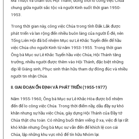
Ma Thuột và chăm sóc Hội Thánh, đồng thời lo công việc Chúa
chung giữa người sắc tộc và người Kinh suốt thời gian 1950-
1953.
Trong thời gian này, công việc Chúa trong tỉnh Đắk Lắk được
phát triển và lan rộng đến nhiều buôn làng của người Ê-đê, nên
Tổng Liên Hội đã bổ nhiệm Mục sư Lê Khắc Tuyển đến để hầu
việc Chúa cho người Kinh từ năm 1953-1955. Trong thời gian
Ông bà Mục sư Lê Khắc Tuyển hầu việc Chúa, Hội Thánh tăng
trưởng, nhiều người được thêm vào Hội Thánh, đặc biệt những
dịp lễ Giáng sinh, Phục sinh thân hữu tham dự đông đúc và nhiều
người tin nhận Chúa.
II. GIAI ĐOẠN ỔN ĐỊNH VÀ PHÁT TRIỂN (1955-1977)
Năm 1955-1960, Ông bà Mục sư Lê Khắc Hòa được bổ nhiệm
đến để lo công việc Chúa. Trong thời điểm nầy, dẫu đầy sự khó
khăn nhưng sự hầu việc Chúa, gây dựng Hội Thánh của Đầy tớ
Chúa thật chu toàn. Có những buổi thăm viếng ở xa, việc đi lại rất
khó khăn nhưng Ông bà Mục sư vẫn đến để khích lệ con cái
Chúa, lập những khu vực nhỏ để tín hữu Nhóm lại.