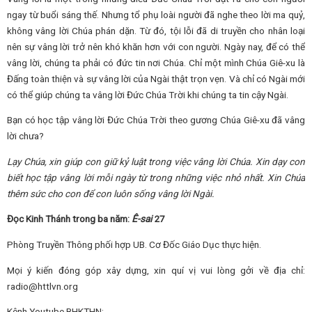
ngay từ buổi sáng thế. Nhưng tổ phụ loài người đã nghe theo lời ma quỷ,
không vâng lời Chúa phán dặn. Từ đó, tội lỗi đã di truyền cho nhân loại
nên sự vâng lời trở nên khó khăn hơn với con người. Ngày nay, để có thể
vâng lời, chúng ta phải có đức tin nơi Chúa. Chỉ một mình Chúa Giê-xu là
Đấng toàn thiện và sự vâng lời của Ngài thật trọn vẹn. Và chỉ có Ngài mới
có thể giúp chúng ta vâng lời Đức Chúa Trời khi chúng ta tin cậy Ngài.
Bạn có học tập vâng lời Đức Chúa Trời theo gương Chúa Giê-xu đã vâng
lời chưa?
Lạy Chúa, xin giúp con giữ kỷ luật trong việc vâng lời Chúa. Xin dạy con
biết học tập vâng lời mỗi ngày từ trong những việc nhỏ nhất. Xin Chúa
thêm sức cho con để con luôn sống vâng lời Ngài.
Đọc Kinh Thánh trong ba năm:
Ê-sai
27
Phòng Truyền Thông phối hợp UB. Cơ Đốc Giáo Dục thực hiện.
Mọi ý kiến đóng góp xây dựng, xin quí vị vui lòng gởi về địa chỉ:
radio@httlvn.org
Kênh Youtube BHKTHN: