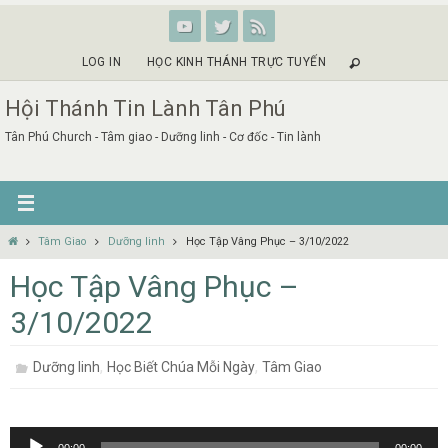
Skip
to
content
LOG IN
HỌC KINH THÁNH TRỰC TUYẾN
Hội Thánh Tin Lành Tân Phú
Tân Phú Church - Tâm giao - Dưỡng linh - Cơ đốc - Tin lành
Home
Tâm Giao
Dưỡng linh
Học Tập Vâng Phục – 3/10/2022
Học Tập Vâng Phục –
3/10/2022
,
,
Dưỡng linh
Học Biết Chúa Mỗi Ngày
Tâm Giao
Audio