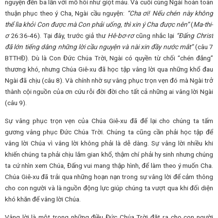
nguyện đến ba lần với mồ hôi như giọt máu. Và cuối cùng Ngài hoàn toàn
thuận phục theo ý Cha, Ngài cầu nguyện:
“Cha ơi! Nếu chén này không
thể lìa khỏi Con được mà Con phải uống, thì xin ý Cha được nên”
(
Ma-thi-
ơ
26:36-46). Tại đây, trước giả thư
Hê-bơ-rơ
cũng nhắc lại
“Đấng Christ
đã lớn tiếng dâng những lời cầu nguyện và nài xin đầy nước mắt”
(câu 7
BTTHĐ). Dù là Con Đức Chúa Trời, Ngài có quyền từ chối “chén đắng”
thương khó, nhưng Chúa Giê-xu đã học tập vâng lời qua những khổ đau
Ngài đã chịu (câu 8). Và chính nhờ sự vâng phục trọn vẹn đó mà Ngài trở
thành cội nguồn của ơn cứu rỗi đời đời cho tất cả những ai vâng lời Ngài
(câu 9).
Sự vâng phục trọn vẹn của Chúa Giê-xu đã để lại cho chúng ta tấm
gương vâng phục Đức Chúa Trời. Chúng ta cũng cần phải học tập để
vâng lời Chúa vì vâng lời không phải là dễ dàng. Sự vâng lời nhiều khi
khiến chúng ta phải chịu lắm gian khổ, thậm chí phải hy sinh nhưng chúng
ta cứ nhìn xem Chúa, Đấng vui mang thập hình, để làm theo ý muốn Cha.
Chúa Giê-xu đã trải qua những hoạn nạn trong sự vâng lời để cảm thông
cho con người và là nguồn động lực giúp chúng ta vượt qua khi đối diện
khó khăn để vâng lời Chúa.
Vâng lời là một trong những điều Đức Chúa Trời đặt ra cho con người