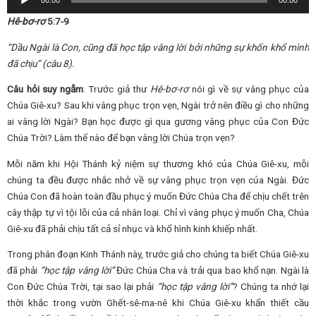
00:00
00:00
Player
Hê-bơ-rơ
5:7-9
“Dầu Ngài là Con, cũng đã học tập vâng lời bởi những sự khốn khổ mình
đã chịu” (câu 8).
Câu hỏi suy ngẫm
: Trước giả thư
Hê-bơ-rơ
nói gì về sự vâng phục của
Chúa Giê-xu? Sau khi vâng phục trọn vẹn, Ngài trở nên điều gì cho những
ai vâng lời Ngài? Bạn học được gì qua gương vâng phục của Con Đức
Chúa Trời? Làm thế nào để bạn vâng lời Chúa trọn vẹn?
Mỗi năm khi Hội Thánh kỷ niệm sự thương khó của Chúa Giê-xu, mỗi
chúng ta đều được nhắc nhở về sự vâng phục trọn vẹn của Ngài. Đức
Chúa Con đã hoàn toàn đầu phục ý muốn Đức Chúa Cha để chịu chết trên
cây thập tự vì tội lỗi của cả nhân loại. Chỉ vì vâng phục ý muốn Cha, Chúa
Giê-xu đã phải chịu tất cả sỉ nhục và khổ hình kinh khiếp nhất.
Trong phân đoạn Kinh Thánh này, trước giả cho chúng ta biết Chúa Giê-xu
đã phải
“học tập vâng lời”
Đức Chúa Cha và trải qua bao khổ nạn. Ngài là
Con Đức Chúa Trời, tại sao lại phải
“học tập vâng lời”
? Chúng ta nhớ lại
thời khắc trong vườn Ghết-sê-ma-nê khi Chúa Giê-xu khẩn thiết cầu