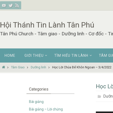
Skip
to
content
Hội Thánh Tin Lành Tân Phú
Tân Phú Church - Tâm giao - Dưỡng linh - Cơ đốc - Ti
Skip
HOME
GIỚI THIỆU
TÌM HIỂU TIN LÀNH
TÂM GI
to
content
Home
Tâm Giao
Dưỡng linh
Học Lời Chúa Để Khôn Ngoan – 3/4/2022
Học Lờ
Categories
Dưỡng
Bài giảng
Bài giảng – Lời chứng