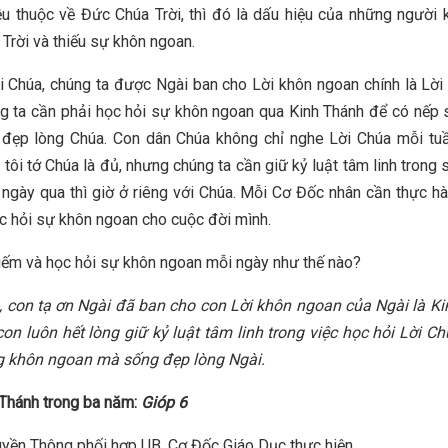
u thuộc về Đức Chúa Trời, thì đó là dấu hiệu của những người 
Trời và thiếu sự khôn ngoan.
i Chúa, chúng ta được Ngài ban cho Lời khôn ngoan chính là Lờ
ng ta cần phải học hỏi sự khôn ngoan qua Kinh Thánh để có nếp
 đẹp lòng Chúa. Con dân Chúa không chỉ nghe Lời Chúa mỗi tuầ
 tôi tớ Chúa là đủ, nhưng chúng ta cần giữ kỷ luật tâm linh trong 
ngày qua thì giờ ở riêng với Chúa. Mỗi Cơ Đốc nhân cần thực hà
c hỏi sự khôn ngoan cho cuộc đời mình.
iếm và học hỏi sự khôn ngoan mỗi ngày như thế nào?
 con tạ ơn Ngài đã ban cho con Lời khôn ngoan của Ngài là K
con luôn hết lòng giữ kỷ luật tâm linh trong việc học hỏi Lời C
g khôn ngoan mà sống đẹp lòng Ngài.
Thánh trong ba năm:
Gióp 6
yền Thông phối hợp UB. Cơ Đốc Giáo Dục thực hiện.