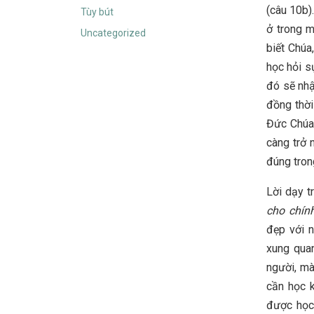
(câu 10b)
Tùy bút
ở trong m
Uncategorized
biết Chúa
học hỏi s
đó sẽ nhậ
đồng thời
Đức Chúa 
càng trở 
đúng tron
Lời dạy 
cho chín
đẹp với n
xung qua
người, mà
cần học 
được học 