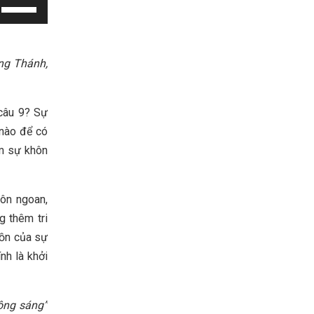
Use
Up/Down
Arrow
keys
ấng Thánh,
to
increase
 câu 9? Sự
or
 nào để có
decrease
ếm sự khôn
volume.
ôn ngoan,
g thêm tri
uồn của sự
ính là khởi
hông sáng”