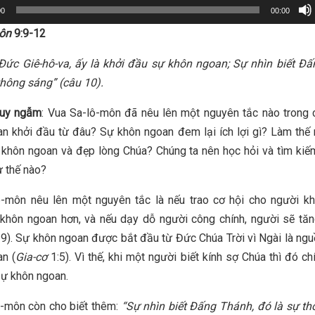
00
00:00
ôn
9:9-12
Đức Giê-hô-va, ấy là khởi đầu sự khôn ngoan; Sự nhìn biết Đ
thông sáng” (câu 10).
suy ngẫm
: Vua Sa-lô-môn đã nêu lên một nguyên tắc nào trong
n khởi đầu từ đâu? Sự khôn ngoan đem lại ích lợi gì? Làm thế
khôn ngoan và đẹp lòng Chúa? Chúng ta nên học hỏi và tìm ki
 thế nào?
ô-môn nêu lên một nguyên tắc là nếu trao cơ hội cho người kh
khôn ngoan hơn, và nếu dạy dỗ người công chính, người sẽ tăn
 9). Sự khôn ngoan được bắt đầu từ Đức Chúa Trời vì Ngài là ng
n (
Gia-cơ
1:5). Vì thế, khi một người biết kính sợ Chúa thì đó ch
ự khôn ngoan.
-môn còn cho biết thêm:
“Sự nhìn biết Đấng Thánh, đó là sự t