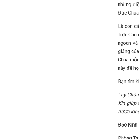
những điề
Đức Chúa 
Là con cá
Trời. Chú
ngoan và
giảng của
Chúa mỗi 
này để họ
Bạn tìm k
Lạy Chúa,
Xin giúp 
được lòn
Đọc Kinh 
Phòng Tru