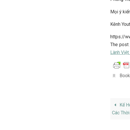
Mọi ý kiến
Kênh You
https://
The post
Lành Việ
Book
Kế Ho
Các Thời