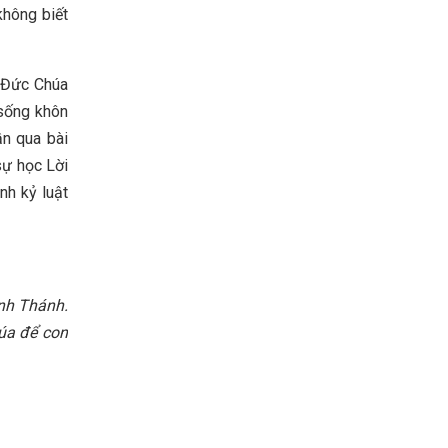
không biết
i Đức Chúa
 sống khôn
n qua bài
sự học Lời
nh kỷ luật
inh Thánh.
húa để con