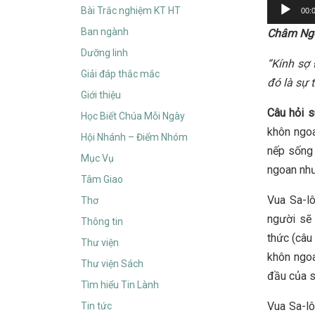
Audio
Bài Trắc nghiệm KT HT
00:
Player
Ban ngành
Châm Ng
Dưỡng linh
“Kính sợ 
Giải đáp thắc mắc
đó là sự 
Giới thiệu
Câu hỏi 
Học Biết Chúa Mỗi Ngày
khôn ngoa
Hội Nhánh – Điểm Nhóm
nếp sống 
Mục Vụ
ngoan như
Tâm Giao
Vua Sa-l
Thơ
người sẽ 
Thông tin
thức (câu
Thư viện
khôn ngoa
Thư viện Sách
đầu của s
Tìm hiểu Tin Lành
Vua Sa-lô
Tin tức