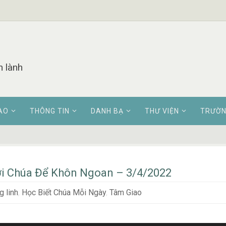
n lành
AO
THÔNG TIN
DANH BẠ
THƯ VIỆN
TRƯỜN
i Chúa Để Khôn Ngoan – 3/4/2022
 linh
,
Học Biết Chúa Mỗi Ngày
,
Tâm Giao