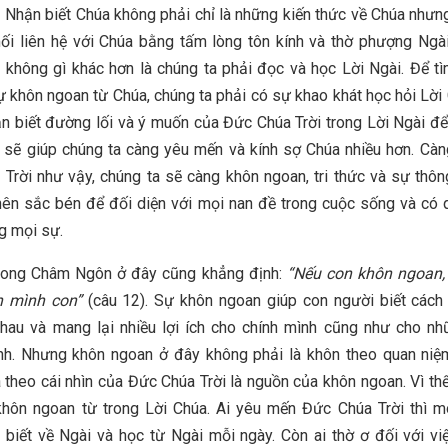
. Nhận biết Chúa không phải chỉ là những kiến thức về Chúa nhưn
ối liên hệ với Chúa bằng tấm lòng tôn kính và thờ phượng Ngà
, không gì khác hơn là chúng ta phải đọc và học Lời Ngài. Để t
ự khôn ngoan từ Chúa, chúng ta phải có sự khao khát học hỏi Lời
n biết đường lối và ý muốn của Đức Chúa Trời trong Lời Ngài để
 sẽ giúp chúng ta càng yêu mến và kính sợ Chúa nhiều hơn. Càn
Trời như vậy, chúng ta sẽ càng khôn ngoan, tri thức và sự thô
nên sắc bén để đối diện với mọi nan đề trong cuộc sống và có 
g mọi sự.
trong Châm Ngôn ở đây cũng khẳng định:
“Nếu con khôn ngoan, 
h mình con”
(câu 12). Sự khôn ngoan giúp con người biết cách
hau và mang lại nhiều lợi ích cho chính mình cũng như cho n
nh. Nhưng khôn ngoan ở đây không phải là khôn theo quan niệ
 theo cái nhìn của Đức Chúa Trời là nguồn của khôn ngoan. Vì thế
khôn ngoan từ trong Lời Chúa. Ai yêu mến Đức Chúa Trời thì 
biết về Ngài và học từ Ngài mỗi ngày. Còn ai thờ ơ đối với vi