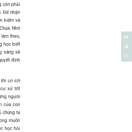
g còn phải
i. Để nhận
ìm kiếm và
 Chúa. Nhờ
 làm theo,
g học biết
ng sáng sẽ
quyết định
thì có ích
 cư xử tốt
hững người
m của con
, chúng ta
mong muốn
ệc học hỏi