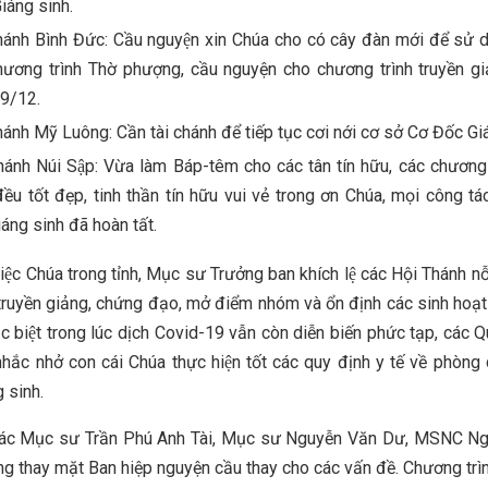
Giáng sinh.
ánh Bình Đức: Cầu nguyện xin Chúa cho có cây đàn mới để sử 
hương trình Thờ phượng, cầu nguyện cho chương trình truyền gi
19/12.
ánh Mỹ Luông: Cần tài chánh để tiếp tục cơi nới cơ sở Cơ Đốc Gia
ánh Núi Sập: Vừa làm Báp-têm cho các tân tín hữu, các chương 
đều tốt đẹp, tinh thần tín hữu vui vẻ trong ơn Chúa, mọi công tác
áng sinh đã hoàn tất.
iệc Chúa trong tỉnh, Mục sư Trưởng ban khích lệ các Hội Thánh nỗ
truyền giảng, chứng đạo, mở điểm nhóm và ổn định các sinh hoạ
 biệt trong lúc dịch Covid-19 vẫn còn diễn biến phức tạp, các 
hắc nhở con cái Chúa thực hiện tốt các quy định y tế về phòng
g sinh.
ác Mục sư Trần Phú Anh Tài, Mục sư Nguyễn Văn Dư, MSNC N
g thay mặt Ban hiệp nguyện cầu thay cho các vấn đề. Chương trình