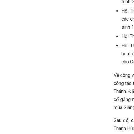
trình 
Hội Th
các c
sinh 
Hội Th
Hội Th
hoạt 
cho Gi
Về công v
công tác 
Thánh. Đặc
cố gắng n
mùa Gián
Sau đó, c
Thanh Hùn