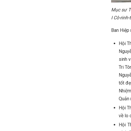
Mục sư Tr
I Cô-rinh-t
Ban Hiệp 
Hội Th
Nguyễ
sinh v
Tri Tô
Nguyễ
tốt đ
Nhiệ
Quản 
Hội Th
về lo
Hội Th