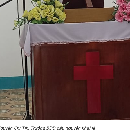
guyễn Chí Tín, Trưởng BĐD cầu nguyện khai lễ