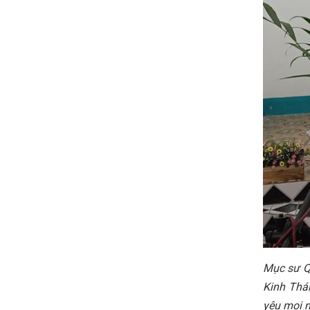
Mục sư Qu
Kinh Thán
yêu mọi n