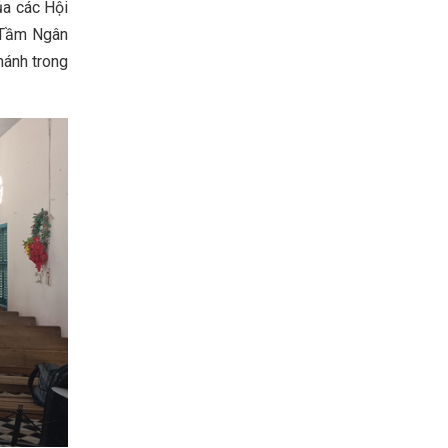
a các Hội
h Tầm Ngân
hánh trong