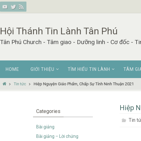
Skip
to
content
Hội Thánh Tin Lành Tân Phú
Tân Phú Church - Tâm giao - Dưỡng linh - Cơ đốc - Ti
Skip
HOME
GIỚI THIỆU
TÌM HIỂU TIN LÀNH
TÂM GI
to
content
Home
Tin tức
Hiệp Nguyện Giáo Phẩm, Chấp Sự Tỉnh Ninh Thuận 2021
Hiệp N
Categories
Tin t
Bài giảng
Bài giảng – Lời chứng