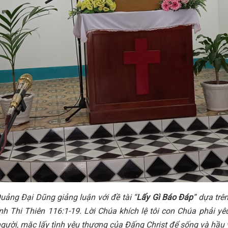
ảng Đại Dũng giảng luận với đề tài “
Lấy Gì Báo Đáp
” dựa trê
h Thi Thiên 116:1-19. Lời Chúa khích lệ tôi con Chúa phải y
gười, mặc lấy tình yêu thương của Đấng Christ để sống và hầu 