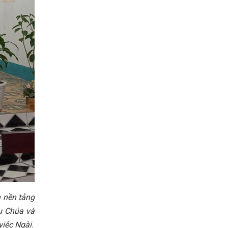
n nền tảng
êu Chúa và
việc Ngài.