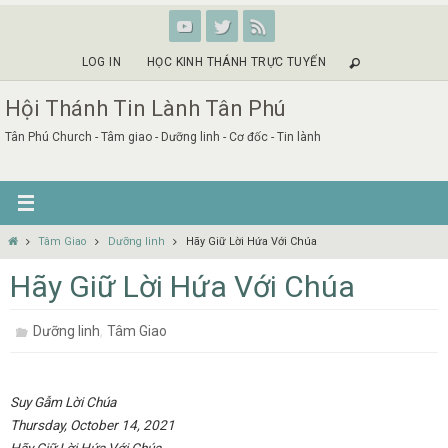
Skip
to
content
LOG IN
HỌC KINH THÁNH TRỰC TUYẾN
Hội Thánh Tin Lành Tân Phú
Tân Phú Church - Tâm giao - Dưỡng linh - Cơ đốc - Tin lành
Home
Tâm Giao
Dưỡng linh
Hãy Giữ Lời Hứa Với Chúa
Hãy Giữ Lời Hứa Với Chúa
,
Dưỡng linh
Tâm Giao
Suy Gẫm Lời Chúa
Thursday, October 14, 2021