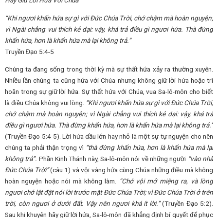
Hãy Giữ Lời Hứa Với Chúa
“Khi ngươi khấn hứa sự gì với Đức Chúa Trời, chớ chậm mà hoàn nguyện;
vì Ngài chẳng vui thích kẻ dại: vậy, khá trả điều gì ngươi hứa. Thà đừng
khấn hứa, hơn là khấn hứa mà lại không trả.”
Truyền Đạo 5:4-5
Chúng ta đang sống trong thời kỳ mà sự thất hứa xảy ra thường xuyên.
Nhiều lần chúng ta cũng hứa với Chúa nhưng không giữ lời hứa hoặc trì
hoãn trong sự giữ lời hứa. Sự thất hứa với Chúa, vua Sa-lô-môn cho biết
là điều Chúa không vui lòng.
“Khi ngươi khấn hứa sự gì với Đức Chúa Trời,
chớ chậm mà hoàn nguyện; vì Ngài chẳng vui thích kẻ dại: vậy, khá trả
điều gì ngươi hứa. Thà đừng khấn hứa, hơn là khấn hứa mà lại không trả.”
(Truyền Đạo 5:4-5). Lời hứa dầu lớn hay nhỏ là một sự tự nguyện cho nên
chúng ta phải thận trọng vì
“thà đừng khấn hứa, hơn là khấn hứa mà lại
không trả”.
Phần Kinh Thánh này, Sa-lô-môn nói về những người
“vào nhà
Đức Chúa Trời”
(câu 1) và vội vàng hứa cùng Chúa những điều mà không
hoàn nguyện hoặc nói mà không làm.
“Chớ vội mở miệng ra, và lòng
ngươi chớ lật đật nói lời trước mặt Đức Chúa Trời; vì Đức Chúa Trời ở trên
trời, còn ngươi ở dưới đất. Vậy nên ngươi khá ít lời.”
(Truyền Đạo 5:2).
Sau khi khuyên hãy giữ lời hứa, Sa-lô-môn đã khẳng định bí quyết để phục