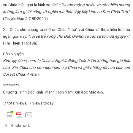
vụ Chúa hiệu quả là kính sợ Chúa
“vì mơ mộng nhiều và nói nhiều nhưng
không làm gì thì cũng vô nghĩa mà thôi. Vậy hãy kính sợ Ðức Chúa Trời.”
(Truyền Đạo 5:7 BD2011).
Xin Chúa cho chúng ta nhờ ơn Chúa “hứa” với Chúa và thực hiện lời hứa
ngắn gọn này:
“Tôi sẽ trả xong cho Đức Giê-hô-va các sự tôi hứa nguyện.”
(Thi Thiên 116:18a).
Cầu Nguyện
Kính lạy Chúa, cảm tạ Chúa vì Ngài là Đấng Thành Tín không bao giờ thất
hứa. Xin Chúa cho con luôn kính sợ Chúa và giữ những lời hứa của con
đối với Chúa. A-men.
*********
Chương Trình Đọc Kinh Thánh Trọn Năm: Xin đọc Mác 4-5.
7 total views, 7 views today
.
Bookmark