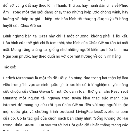
đối với vùng đất này theo Kinh Thánh. Thứ ba, hãy mạnh dạn chia sẻ Phúc
Âm. Trong một thế giới đang chạy theo những hiệp ước chóng vánh, hãy
hướng về thập tự giá – hiệp ước hòa bình tối thượng được ký kết bằng
huyết của Chúa Giê-su.
Lệnh ngừng bắn tại Gaza này chỉ là một chương, không phải là lời kết.
Hòa bình của thế giới chỉ là tạm thời; hòa bình của Chúa Giê-su tồn tại mãi
mãi. Mong rằng chúng ta, giống như những người kiến ​​tạo hòa bình mà
Ngài ban phước, hãy theo đuổi nó với đôi mắt hướng về cõi vĩnh hằng.
Tác giả:
Hedieh Mirahmadi là một tín đồ Hồi giáo sùng đạo trong hai thập kỷ làm
việc trong lĩnh vực an ninh quốc gia trước khi cô trải nghiệm quyền năng
cứu chuộc của Chúa Giê-su Christ. Cô dành toàn thời gian cho Resurrect
Ministry, một nguồn tài nguyên trực tuyến khai thác sức mạnh của
Internet để mang sự cứu rỗi qua Chúa Giê-su đến với mọi người thuộc
mọi quốc gia, và chương trình podcast LivingFearlessDevotional.com
của cô. Cô là tác giả của cuốn sách bán chạy nhất “Sống Không Sợ Hãi
trong Chúa Giê-su – Tại sao tôi rời bỏ Hồi giáo để Chiến thắng trong các