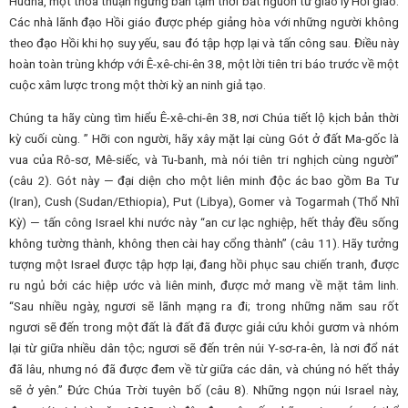
Hudna, một thỏa thuận ngừng bắn tạm thời bắt nguồn từ giáo lý Hồi giáo.
Các nhà lãnh đạo Hồi giáo được phép giảng hòa với những người không
theo đạo Hồi khi họ suy yếu, sau đó tập hợp lại và tấn công sau. Điều này
hoàn toàn trùng khớp với Ê-xê-chi-ên 38, một lời tiên tri báo trước về một
cuộc xâm lược trong một thời kỳ an ninh giả tạo.
Chúng ta hãy cùng tìm hiểu Ê-xê-chi-ên 38, nơi Chúa tiết lộ kịch bản thời
kỳ cuối cùng. ” Hỡi con người, hãy xây mặt lại cùng Gót ở đất Ma-gốc là
vua của Rô-sơ, Mê-siếc, và Tu-banh, mà nói tiên tri nghịch cùng người”
(câu 2). Gót này — đại diện cho một liên minh độc ác bao gồm Ba Tư
(Iran), Cush (Sudan/Ethiopia), Put (Libya), Gomer và Togarmah (Thổ Nhĩ
Kỳ) — tấn công Israel khi nước này “an cư lạc nghiệp, hết thảy đều sống
không tường thành, không then cài hay cổng thành” (câu 11). Hãy tưởng
tượng một Israel được tập hợp lại, đang hồi phục sau chiến tranh, được
ru ngủ bởi các hiệp ước và liên minh, được mở mang về mặt tâm linh.
“Sau nhiều ngày, ngươi sẽ lãnh mạng ra đi; trong những năm sau rốt
ngươi sẽ đến trong một đất là đất đã được giải cứu khỏi gươm và nhóm
lại từ giữa nhiều dân tộc; ngươi sẽ đến trên núi Y-sơ-ra-ên, là nơi đổ nát
đã lâu, nhưng nó đã được đem về từ giữa các dân, và chúng nó hết thảy
sẽ ở yên.” Đức Chúa Trời tuyên bố (câu 8). Những ngọn núi Israel này,