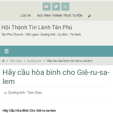
Skip
to
content
LOG IN
HỌC KINH THÁNH TRỰC TUYẾN
Hội Thánh Tin Lành Tân Phú
Tân Phú Church - Tâm giao - Dưỡng linh - Cơ đốc - Tin lành
Home
Tâm Giao
Dưỡng linh
Hãy cầu hòa bình cho Giê-ru-sa-lem
Hãy cầu hòa bình cho Giê-ru-sa-
lem
,
Dưỡng linh
Tâm Giao
Hãy Cầu Hòa Bình Cho Giê-ru-sa-lem.