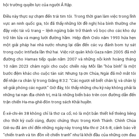
hội trường quyền lực của người Ả Rập.
Điều này thực sự chạm đến trái tim tôi. Trong thời gian làm việc trong lĩnh
vực an ninh quốc gia, tôi đã thấy những lời đề nghị hòa bình thường che
đậy việc tái vũ trang – lệnh ngừng bắn trở thành vỏ bọc cho các kho dự
trữ tên lửa và mạng lưới đường hầm. Hiệp định Oslo năm 1993 hứa hẹn
một giải pháp hai nhà nước nhưng lại dẫn đến các vụ đánh bom tự sát
trong cuộc Intifada lần thứ hai. Việc rút quân khỏi Gaza năm 2005 đã mở
đường cho Hamas tiếp quản năm 2007 và những nỗi kinh hoàng tháng
10 năm 2023 châm ngòi cho cuộc chiến này. Mỗi lần “hòa bình” là một
bước đệm khác cho cuộc tàn sát. Nhưng tạ ơn Chúa, Ngài đã mở mắt tôi
để nhận ra chân lý trong Giăng 8:32: “Các ngươi sẽ biết chân lý, và chân lý
sẽ giải phóng các ngươi.” Giờ đây, tôi thấy những chu kỳ này không phải là
những tai nạn địa chính trị, mà là những biển báo trên con đường dẫn đến
trận chiến Ha-ma-ghê-đôn trong sách Khải huyền.
Ê-xê-chi-ên 38 không chỉ là thơ ca cổ; nó là một bản thiết kế thiêng liêng
cho thời kỳ cuối cùng, được chứng thực trong Kinh Thánh. Chính Chúa
Giê-su đã ám chỉ đến những ngày này trong Ma-thi-ơ 24:6-8, cảnh báo về
“chiến tranh và tin đồn về chiến tranh” như là khởi đầu của những cơn đau