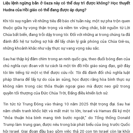
Liệu lệnh ngừng bắn ở Gaza này có thể duy trì được không? Học thuyết
Hudna của Hồi giáo có thể đang được áp dụng?
Khi tôi suy ngẫm về những tiêu đề báo chí tuần này, một sự pha trộn quen
thuộc giữa hy vọng thận trọng và niềm tin vững chắc, bắt nguồn từ Lời
Chúa bất biến, đang trỗi dậy trong tôi. Đối với những ai trong chúng ta đã
đánh đổi hệ tư tưởng sợ hãi để lấy chân lý giải phóng của Chúa Giê-su,
những khoảnh khắc như vậy thực sự vang vọng sâu sắc.
Sau hai thập kỷ đắm chìm trong an ninh quốc gia, theo đuổi bóng đen của
chủ nghĩa cực đoan với tư cách là một tín đồ Hồi giáo sùng đạo, giờ đây
tôi lên tiếng từ một vị thế được cứu rỗi. Tôi đã đánh đổi chủ nghĩa luật
pháp Sharia để lấy tự do của ân sủng, học được rằng hòa bình thực sự
không nằm trong các thỏa thuận ngoại giao mà được neo giữ trong
quyền tối thượng của Đức Chúa Trời, Đấng điều khiển lịch sử.
Tin tức từ Trung Đông vào tháng 10 năm 2025 thật trọng đại. Sau hai
năm chiến tranh khốc liệt và mất mát to lớn, Israel và Hamas đã ký một
“thỏa thuận hòa bình mang tính bước ngoặt,” do Tổng thống Donald
Trump làm trung gian, được nêu trong bài phát biểu của ông trước Quốc
hội Israel. Giai đoạn đầu bao gồm việc thả 20 con tin Israel còn lại khỏi