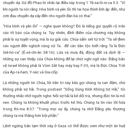
chuyển dạ. Sứ đồ Phao-lô nhắc lại điều này trong 1 Tê-sa-lô-ni-ca 5:3: “Vì
khi người ta nói rằng: Hòa bình và yên ổn thì tai họa thình lình ập đến, như
cơn đau chuyển dạ xảy đến cho người đàn bà có thai.”
“Hòa bình và yên ổn” — nghe quen không? Đó là tiếng gọi quyến rũ trên
các tít báo của chúng ta. Tuy nhiên, đỉnh điểm của chương này không
phải là sự tuyệt vọng; mà là sự giải cứu. Chúa sấm sét từ trời: “Ta sẽ đem
các ngươi đến nghịch cùng xứ Ta… để các dân tộc biết rằng Ta là Đức
Giê-hô-va” (Ê-xê-chi-ên 38:16). Lửa và mưa đá, động đất và dịch lệ —
những sự can thiệp của Chúa không để lại chút nghi ngờ nào: Đấng bảo
vệ Israel không phải là Vòm Sắt hay máy bay F-35, mà là Đức Chúa Trời
của Áp-ra-ham, Y-sác và Gia-cốp.
Là những người tin Chúa, lời tiên tri này kêu gọi chúng ta can đảm, chứ
không phải sợ hãi. Trong podcast “Sống Sùng Kính Không Sợ Hãi,” tôi
thường nhắc nhở người nghe: Nỗi sợ hãi là kẻ dối trá, nhưng đức tin là mỏ
neo. Chúng ta không khuất phục trước kẻ thù; Chúng ta tin vào lời hứa
trong Rô-ma 8:37: “Trong mọi sự ấy, chúng ta nhờ Đấng yêu thương
chúng ta mà thắng hơn bội phần.”
Lệnh ngừng bắn tạm thời này ở Gaza có thể được xem như một ân huệ