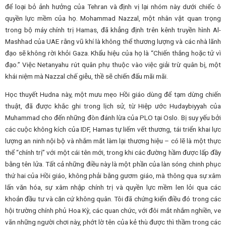
để loại bỏ ảnh hưởng của Tehran và định vị lại nhóm này dưới chiếc ô
quyền lực mềm của họ. Mohammad Nazzal, một nhân vật quan trọng
trong bộ máy chính trị Hamas, đã khẳng định trên kênh truyền hình Al-
Mashhad của UAE rằng vũ khí là không thể thương lượng và các nhà lãnh
đạo sẽ không rời khỏi Gaza. Khẩu hiệu của họ là “Chiến thắng hoặc tử vì
đạo.” Việc Netanyahu rút quân phụ thuộc vào việc giải trừ quân bị, một
khái niệm mà Nazzal chế giễu, thề sẽ chiến đấu mãi mãi.
Học thuyết Hudna này, một mưu mẹo Hồi giáo dùng để tạm dừng chiến
thuật, đã được khắc ghi trong lịch sử, từ Hiệp ước Hudaybiyyah của
Muhammad cho đến những đòn đánh lừa của PLO tại Oslo. Bị suy yếu bởi
các cuộc không kích của IDF, Hamas tự liếm vết thương, tái triển khai lực
lượng an ninh nội bộ và nhắm mắt làm lại thương hiệu – có lẽ là một thực
thể “chính trị” với một cái tên mới, trong khi các đường hầm được lấp đầy
bằng tên lửa. Tất cả những điều này là một phần của làn sóng chinh phục
thứ hai của Hồi giáo, không phải bằng gươm giáo, mà thông qua sự xâm
lấn văn hóa, sự xâm nhập chính trị và quyền lực mềm len lỏi qua các
khoản đầu tư và căn cứ không quân. Tôi đã chứng kiến ​​điều đó trong các
hội trường chính phủ Hoa Kỳ, các quan chức, với đôi mắt nhắm nghiền, ve
vãn những người chơi này, phớt lờ tên của kẻ thù được thì thầm trong các