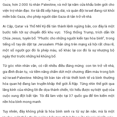
Gaza, hơn 2.000 tù nhân Palestine, và mở lại năm cửa khẩu biên giới cho
viện trợ nhân đạo. Xe tải đã xếp hàng dài, và quân đội Israel đang rút khỏi
miền bắc Gaza, cho phép người dân Gaza di tản trở về nhà.
Ai Cập, Qatar và Thổ Nhĩ Kỳ đã tán thành lệnh ngừng bắn, coi đây là một
bước tiến tới sự chuyển đổi khu vực. Tổng thống Trump, trích dẫn lời
Chúa Jesus, tuyên bố: “Phước cho những người kiến ​​tạo hòa bình”, trong
tiếng vỗ tay dè dặt tại Jerusalem. Phản ứng trên mạng xã hội rất chia rẽ,
một số người gọi đó là phép màu, số khác lại coi đó là sự nhượng bộ
ngây thơ trước những kẻ khủng bố.
Từ góc nhìn nhân văn, có rất nhiều điều đáng mừng: con tin trở về nhà,
gia đình đoàn tụ, và tiềm năng chấm dứt một chương đẫm máu trong lịch
sử Israel-Palestine. Những lời bàn tán về tái thiết kinh tế và bình thường
hóa quan hệ đang lan truyền khắp thế giới Ả Rập. Từng nhìn thế giới qua
lăng kính của những lời đe dọa thánh chiến, tôi hiểu được sự kiệt quệ của
cuộc xung đột bất tận. Tôi đã làm việc tại 37 quốc gia để tìm kiếm một
nền hòa bình mong manh.
Tuy nhiên, đây không phải là hòa bình sinh ra từ sự ăn năn; mà là một