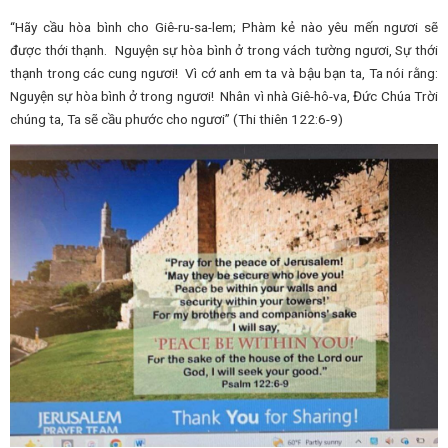
“Hãy cầu hòa bình cho Giê-ru-sa-lem; Phàm kẻ nào yêu mến ngươi sẽ
được thới thạnh. Nguyện sự hòa bình ở trong vách tường ngươi, Sự thới
thạnh trong các cung ngươi! Vì cớ anh em ta và bậu bạn ta, Ta nói rằng:
Nguyện sự hòa bình ở trong ngươi! Nhân vì nhà Giê-hô-va, Đức Chúa Trời
chúng ta, Ta sẽ cầu phước cho ngươi” (Thi thiên 122:6-9)