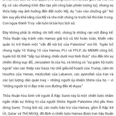
Kỳ, có các chương trình đào tạo phi công luân phiên tương tự), nhưng sự
thỏa hiệp này ảnh hưởng đến đất nước Mỹ, dụ “cáo vào chuồng gà.” Nó
làm suy yếu khả năng của Mỹ và che mắt chúng ta trước kẻ thù bên trong.
Con ngựa thành Troy vẫn luôn là bài học lịch sử.
Đây không phải là những chi tiết nhỏ; chúng là những rạn nứt đáng kể.
Thỏa thuận này tránh việc Hamas giải trừ vũ khí hoàn toàn, khiến việc
quản trị trở thành một “vấn đề nội bộ của Palestine” mơ hồ. Tuyên bố
chung ngày 10 tháng 10 của Hamas, PIJ và PFLP, do MEMRI công bố,
tuyên bố lời thề “tiếp tục kháng chiến dưới mọi hình thức” cho đến khi sự
chiếm đóng sụp đổ, Jerusalem là của họ, và không có “sự giám hộ nước
ngoài” nào can thiệp vào Gaza. Họ chế giễu kế hoạch của Trump, cảm ơn
Houthis của Yemen, Hezbollah của Lebanon, các ayatollah của Iran và
các lực lượng dân quân Iraq – những người ủy nhiệm Shiite của họ – vì
“những người tử vì đạo trên con đường đến Al-Aqsa.”
Thỏa thuận hòa bình với người Ả Rập Sunni này là một chiến lược nhằm
ngăn chặn sự thống trị của người Shiite. Người Palestine chủ yếu theo
dòng Sunni. Trong lịch sử, các nước bảo trợ của Hamas, gồm Ả Rập Xê
Út, Qatar và Thổ Nhĩ Kỳ, đã định vị chiến lược Hamas được Iran hậu thuẫn