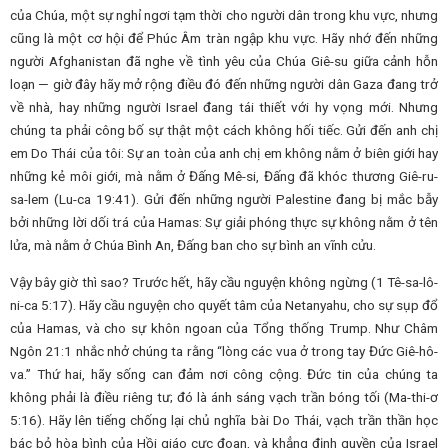
của Chúa, một sự nghỉ ngơi tạm thời cho người dân trong khu vực, nhưng
cũng là một cơ hội để Phúc Âm tràn ngập khu vực. Hãy nhớ đến những
người Afghanistan đã nghe về tình yêu của Chúa Giê-su giữa cảnh hỗn
loạn — giờ đây hãy mở rộng điều đó đến những người dân Gaza đang trở
về nhà, hay những người Israel đang tái thiết với hy vọng mới. Nhưng
chúng ta phải công bố sự thật một cách không hối tiếc. Gửi đến anh chị
em Do Thái của tôi: Sự an toàn của anh chị em không nằm ở biên giới hay
những kẻ môi giới, mà nằm ở Đấng Mê-si, Đấng đã khóc thương Giê-ru-
sa-lem (Lu-ca 19:41). Gửi đến những người Palestine đang bị mắc bẫy
bởi những lời dối trá của Hamas: Sự giải phóng thực sự không nằm ở tên
lửa, mà nằm ở Chúa Bình An, Đấng ban cho sự bình an vĩnh cửu.
Vậy bây giờ thì sao? Trước hết, hãy cầu nguyện không ngừng (1 Tê-sa-lô-
ni-ca 5:17). Hãy cầu nguyện cho quyết tâm của Netanyahu, cho sự sụp đổ
của Hamas, và cho sự khôn ngoan của Tổng thống Trump. Như Châm
Ngôn 21:1 nhắc nhở chúng ta rằng “lòng các vua ở trong tay Đức Giê-hô-
va.” Thứ hai, hãy sống can đảm nơi công cộng. Đức tin của chúng ta
không phải là điều riêng tư; đó là ánh sáng vạch trần bóng tối (Ma-thi-ơ
5:16). Hãy lên tiếng chống lại chủ nghĩa bài Do Thái, vạch trần thần học
bác bỏ hòa bình của Hồi giáo cực đoan, và khẳng định quyền của Israel