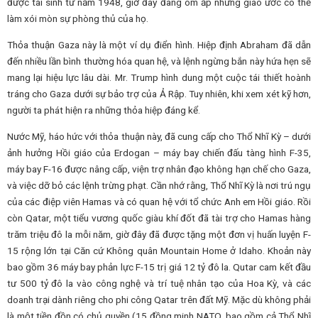
được tái sinh từ năm 1948, giờ đây đang ôm ấp những giao ước có thể
làm xói mòn sự phòng thủ của họ.
Thỏa thuận Gaza này là một ví dụ điển hình. Hiệp định Abraham đã dẫn
đến nhiều lần bình thường hóa quan hệ, và lệnh ngừng bắn này hứa hẹn sẽ
mang lại hiệu lực lâu dài. Mr. Trump hình dung một cuộc tái thiết hoành
tráng cho Gaza dưới sự bảo trợ của Ả Rập. Tuy nhiên, khi xem xét kỹ hơn,
người ta phát hiện ra những thỏa hiệp đáng kể.
Nước Mỹ, háo hức với thỏa thuận này, đã cung cấp cho Thổ Nhĩ Kỳ – dưới
ảnh hưởng Hồi giáo của Erdogan – máy bay chiến đấu tàng hình F-35,
máy bay F-16 được nâng cấp, viện trợ nhân đạo không hạn chế cho Gaza,
và việc dỡ bỏ các lệnh trừng phạt. Cần nhớ rằng, Thổ Nhĩ Kỳ là nơi trú ngụ
của các điệp viên Hamas và có quan hệ với tổ chức Anh em Hồi giáo. Rồi
còn Qatar, một tiểu vương quốc giàu khí đốt đã tài trợ cho Hamas hàng
trăm triệu đô la mỗi năm, giờ đây đã được tặng một đơn vị huấn luyện F-
15 rộng lớn tại Căn cứ Không quân Mountain Home ở Idaho. Khoản này
bao gồm 36 máy bay phản lực F-15 trị giá 12 tỷ đô la. Qutar cam kết đầu
tư 500 tỷ đô la vào công nghệ và trí tuệ nhân tạo của Hoa Kỳ, và các
doanh trại dành riêng cho phi công Qatar trên đất Mỹ. Mặc dù không phải
là một tiền đồn có chủ quyền (15 đồng minh NATO, bao gồm cả Thổ Nhĩ