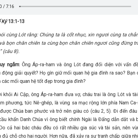
 Ký
13:1-13
ói cùng Lót rằng: Chúng ta là cốt nhục, xin ngươi cùng ta chẳ
 và bọn chăn chiên ta cùng bọn chăn chiên ngươi cũng đừng tr
” (
câu 8
).
suy ngẫm
: Ông Áp-ra-ham và ông Lót đang đối diện với vấn đề
 động giải quyết? Họ gìn giữ mối quan hệ gia đình ra sao? Bạn 
n các mối quan hệ tốt đẹp trong gia đình?
ời khỏi Ai Cập, ông Áp-ra-ham đưa vợ, cháu trai là ông Lót và tà
am phương, tức Nê-ghép, là vùng sa mạc rộng lớn phía Nam Ca-
được Chúa ban phước và trở nên giàu có (câu 2, 5). Đi đến đâ
cầu khẩn Danh Chúa vì ông biết chính Ngài là Đấng dẫn dắt và
Do cả hai bác cháu đều có rất nhiều gia súc và tài sản, nên v
 đủ chỗ cho hai người. Hơn nữa, đã xảy ra sự tranh chấp giữa n