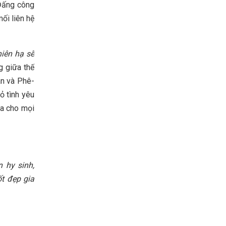
 Đấng công
ối liên hệ
hiên hạ sẽ
g giữa thế
an và Phê-
tỏ tình yêu
úa cho mọi
 hy sinh,
ốt đẹp
gia