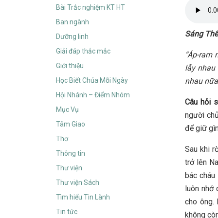
Bài Trắc nghiệm KT HT
Ban ngành
Sáng Thế
Dưỡng linh
Giải đáp thắc mắc
“
Áp-ram n
Giới thiệu
lẫy nhau
Học Biết Chúa Mỗi Ngày
nhau nữa
Hội Nhánh – Điểm Nhóm
Câu hỏi 
Mục Vụ
người chủ
Tâm Giao
để giữ gì
Thơ
Sau khi r
Thông tin
trở lên N
Thư viện
bác cháu 
Thư viện Sách
luôn nhớ 
Tìm hiểu Tin Lành
cho ông. 
Tin tức
không còn