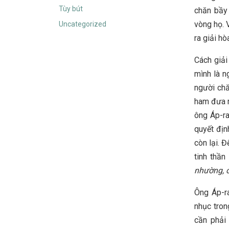
Tùy bút
chăn bầy
vòng họ. 
Uncategorized
ra giải hò
Cách giải
mình là n
người chă
ham đưa r
ông Áp-ra
quyết địn
còn lại. 
tinh thần
nhường, c
Ông Áp-ra
nhục tron
cần phải