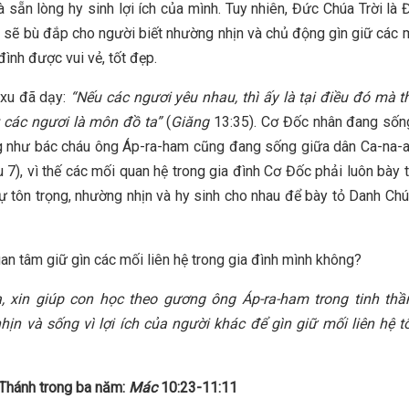
 sẵn lòng hy sinh lợi ích của mình. Tuy nhiên, Đức Chúa Trời là
i sẽ bù đắp cho người biết nhường nhịn và chủ động gìn giữ các m
đình được vui vẻ, tốt đẹp.
-xu đã dạy:
“Nếu các ngươi yêu nhau, thì ấy là tại điều đó mà t
 các ngươi là môn đồ ta”
(
Giăng
13:35). Cơ Đốc nhân đang sốn
g như bác cháu ông Áp-ra-ham cũng đang sống giữa dân Ca-na-
u 7), vì thế các mối quan hệ trong gia đình Cơ Đốc phải luôn bày 
ự tôn trọng, nhường nhịn và hy sinh cho nhau để bày tỏ Danh Ch
an tâm giữ gìn các mối liên hệ trong gia đình mình không?
, xin giúp con học theo gương ông Áp-ra-ham trong tinh thần
ịn và sống vì lợi ích của người khác để gìn giữ mối liên hệ
t
Thánh trong ba năm:
Mác
10:23-11:11