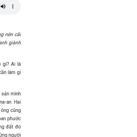
ng nên cãi
anh giành
 gì? Ai là
cần làm gì
i sản mình
na-an. Hai
u ông cũng
 ban phước
ùng đất đó
hững người