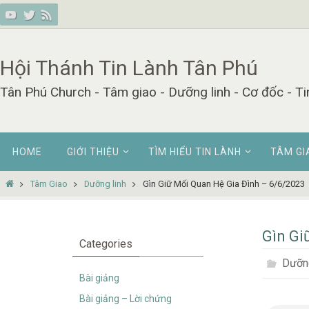
Skip
to
content
Hội Thánh Tin Lành Tân Phú
Tân Phú Church - Tâm giao - Dưỡng linh - Cơ đốc - Ti
Skip
HOME
GIỚI THIỆU
TÌM HIỂU TIN LÀNH
TÂM GI
to
content
Home
Tâm Giao
Dưỡng linh
Gìn Giữ Mối Quan Hệ Gia Đình – 6/6/2023
Gìn Gi
Categories
Dưỡng
Bài giảng
Bài giảng – Lời chứng