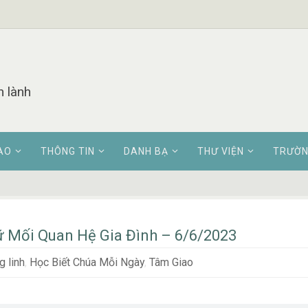
n lành
AO
THÔNG TIN
DANH BẠ
THƯ VIỆN
TRƯỜN
ữ Mối Quan Hệ Gia Đình – 6/6/2023
 linh
,
Học Biết Chúa Mỗi Ngày
,
Tâm Giao