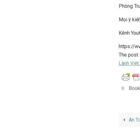
Phòng Tru
Mọi ý kiến
Kênh You
https://
The post
Lành Việ
Book
An T