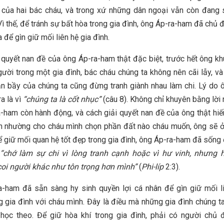
 của hai bác cháu, và trong xứ những dân ngoại vẫn còn đang 
Vì thế, để tránh sự bất hòa trong gia đình, ông Áp-ra-ham đã chủ
a để gìn giữ mối liên hệ gia đình.
 quyết nan đề của ông Áp-ra-ham thật đặc biệt, trước hết ông k
gười trong một gia đình, bác cháu chúng ta không nên cãi lẫy, v
n bầy của chúng ta cũng đừng tranh giành nhau làm chi. Lý do 
a là vì
“chúng ta là cốt nhục”
(câu 8). Không chỉ khuyên bằng lời 
-ham còn hành động, và cách giải quyết nan đề của ông thật hi
h nhường cho cháu mình chọn phần đất nào cháu muốn, ông sẽ 
Để giữ mối quan hệ tốt đẹp trong gia đình, ông Áp-ra-ham đã sống
“chớ làm sự chi vì lòng tranh cạnh hoặc vì hư vinh, nhưng 
oi người khác như tôn trọng hơn mình”
(
Phi-líp
2:3).
-ham đã sẵn sàng hy sinh quyền lợi cá nhân để gìn giữ mối l
g gia đình với cháu mình. Đây là điều mà những gia đình chúng t
 học theo. Để giữ hòa khí trong gia đình, phải có người chủ 