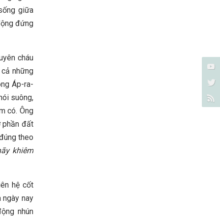
sống giữa
 động đứng
huyên cháu
à cả những
ông Áp-ra-
nói suông,
ếm có. Ông
ở phần đất
 đúng theo
hãy khiêm
iên hệ cốt
a ngày nay
động nhún