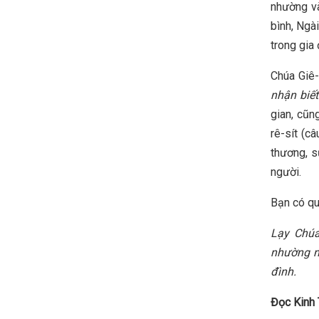
nhường và
bình, Ngà
trong gia 
Chúa Giê
nhận biết
gian, cũn
rê-sít (câ
thương, s
người.
Bạn có qu
Lạy Chúa
nhường nh
đình.
Đọc Kinh 