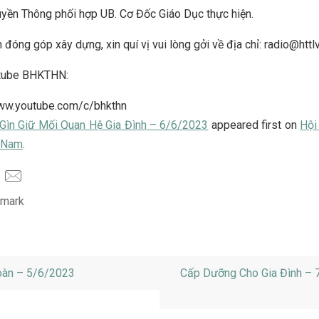
yền Thông phối hợp UB. Cơ Đốc Giáo Dục thực hiện.
 đóng góp xây dựng, xin quí vị vui lòng gởi về địa chỉ: radio@httl
tube BHKTHN:
www.youtube.com/c/bhkthn
Gìn Giữ Mối Quan Hệ Gia Đình – 6/6/2023
appeared first on
Hội
t Nam
.
mark
.
oàn – 5/6/2023
Cấp Dưỡng Cho Gia Đình – 