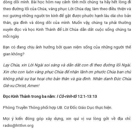
dòng dõi mình. Bài học hôm nay cảnh tỉnh mỗi chúng ta hãy hết lòng đi
theo đường lối của Chúa, vâng phục Lời Chúa dạy, làm theo điều thiện và
noi gương những người tin kính để gặt được phước hạnh lâu dài cho bản
thân, gia đình và dòng dõi của mình. Muốn vậy, chúng ta phải thường
xuyên đọc và học Kinh Thánh để Lời Chúa dẫn dắt cuộc sống chúng ta
mỗi ngày.
Bạn có đang chịu ảnh hưởng bởi quan niệm sống của những người thế
gian không?
Lạy Chúa, xin Lời Ngài soi sáng và dẫn dắt con đi theo đường lối Ngài.
Xin cho con luôn vâng phục Chúa để nhận lãnh ơn phước Chúa ban chứ
không phải sự bại hoại cho bản thân và gia đình.
Nhân danh Đức Chúa
Giê-xu Christ, Amen!
Đọc Kinh Thánh trong ba năm:
I Cô-rinh-tô
12:1-13:13
Phòng Truyền Thông phối hợp UB. Cơ Đốc Giáo Dục thực hiện.
Mọi ý kiến đóng góp xây dựng, xin quí vị vui lòng gởi về địa chỉ:
radio@httlvn.org