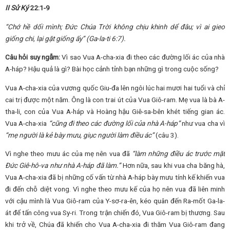
II Sử Ký
22:1-9
“
Chớ hề dối mình;
Đức Chúa Trời không chịu khinh dể đâu; vì ai gieo
giống chi, lại gặt giống ấy
” (Ga-la-ti 6:7).
Câu hỏi suy ngẫm:
Vì sao Vua A-cha-xia đi theo các đường lối ác của nhà
A-háp? Hậu quả là gì? Bài học cảnh tỉnh bạn những gì trong cuộc sống?
Vua A-cha-xia của vương quốc Giu-đa lên ngôi lúc hai mươi hai tuổi và chỉ
cai trị được một năm. Ông là con trai út của Vua Giô-ram. Mẹ vua là bà A-
tha-li, con của Vua A-háp và Hoàng hậu Giê-sa-bên khét tiếng gian ác.
Vua A-cha-xia
“cũng đi theo các đường lối của nhà A-háp”
như vua cha vì
“mẹ người là kẻ bày mưu, giục người làm điều ác”
(câu 3).
Vì nghe theo mưu ác của mẹ nên vua đã
“làm những điều ác trước mặt
Đức Giê-hô-va như nhà A-háp đã làm.”
Hơn nữa, sau khi vua cha băng hà,
Vua A-cha-xia đã bị những cố vấn từ nhà A-háp bày mưu tính kế khiến vua
đi đến chỗ diệt vong. Vì nghe theo mưu kế của họ nên vua đã liên minh
với cậu mình là Vua Giô-ram của Y-sơ-ra-ên, kéo quân đến Ra-mốt Ga-la-
át để tấn công vua Sy-ri. Trong trận chiến đó, Vua Giô-ram bị thương. Sau
khi trở về, Chúa đã khiến cho Vua A-cha-xia đi thăm Vua Giô-ram đang