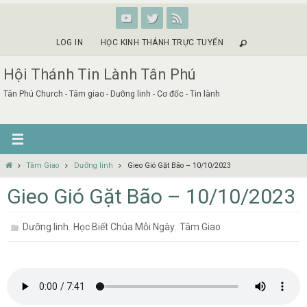
Skip
to
content
LOG IN
HỌC KINH THÁNH TRỰC TUYẾN
Hội Thánh Tin Lành Tân Phú
Tân Phú Church - Tâm giao - Dưỡng linh - Cơ đốc - Tin lành
Home
Tâm Giao
Dưỡng linh
Gieo Gió Gặt Bão – 10/10/2023
Gieo Gió Gặt Bão – 10/10/2023
,
,
Dưỡng linh
Học Biết Chúa Mỗi Ngày
Tâm Giao