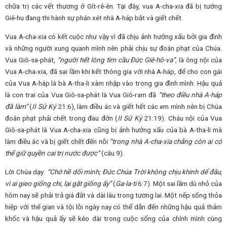
chữa trị các vết thương ở Gít-rê-ên. Tại đây, vua A-cha-xia đã bị tướng
Giê-hu đang thi hành sự phán xét nhà A-háp bắt và giết chết.
Vua A-cha-xia có kết cuộc như vậy vì đã chịu ảnh hưởng xấu bởi gia đình
và những người xung quanh mình nên phải chịu sự đoán phạt của Chúa.
Vua Giô-sa-phát,
“người hết lòng tìm cầu Đức Giê-hô-va”
, là ông nội của
Vua A-cha-xia, đã sai lầm khi kết thông gia với nhà A-háp, để cho con gái
của Vua A-háp là bà A-tha-li xâm nhập vào trong gia đình mình. Hậu quả
là con trai của Vua Giô-sa-phát là Vua Giô-ram đã
“theo điều nhà A-háp
đã làm”
(
II Sử Ký
21:6), làm điều ác và giết hết các em mình nên bị Chúa
đoán phạt phải chết trong đau đớn (
II Sử Ký
21:19). Cháu nội của Vua
Giô-sa-phát là Vua A-cha-xia cũng bị ảnh hưởng xấu của bà A-tha-li mà
làm điều ác và bị giết chết đến nỗi
“t
rong nhà A-cha-xia chẳng còn ai có
thể giữ quyền cai trị nước được
”
(câu 9).
Lời Chúa dạy:
“
Chớ hề dối mình;
Đức Chúa Trời không chịu khinh dể đâu;
vì ai gieo giống chi, lại gặt giống ấy
”
(
Ga-la-ti
6:7). Một sai lầm dù nhỏ của
hôm nay sẽ phải trả giá đắt và dài lâu trong tương lai. Một nếp sống thỏa
hiệp với thế gian và tội lỗi ngày nay có thể dẫn đến những hậu quả thảm
khốc và hậu quả ấy sẽ kéo dài trong cuộc sống của chính mình cùng