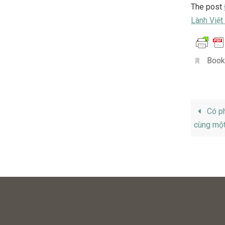
The post
Lành Việ
Book
Có ph
cùng một