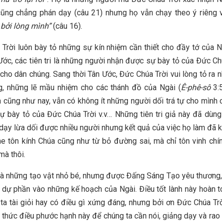
cũng chẳng phán dạy (câu 21) nhưng họ vẫn chạy theo ý riêng
 bởi lòng mình”
(câu 16).
Trời luôn bày tỏ những sự kín nhiệm cần thiết cho đầy tớ của N
Ước, các tiên tri là những người nhận được sự bày tỏ của Đức Ch
i cho dân chúng. Sang thời Tân Ước, Đức Chúa Trời vui lòng tỏ ra 
g, những lẽ mầu nhiệm cho các thánh đồ của Ngài (
Ê-phê-sô
3:5
a cũng như nay, vẫn có không ít những người dối trá tự cho mình 
sự bày tỏ của Đức Chúa Trời v.v… Những tiên tri giả này đã dùng 
dạy lừa dối được nhiều người nhưng kết quả của việc họ làm đã 
e tôn kính Chúa cũng như từ bỏ đường sai, mà chỉ tôn vinh chí
mà thôi.
là những tạo vật nhỏ bé, nhưng được Đấng Sáng Tạo yêu thương,
dự phần vào những kế hoạch của Ngài. Điều tốt lành này hoàn 
ta tài giỏi hay có điều gì xứng đáng, nhưng bởi ơn Đức Chúa Tr
Ý thức điều phước hạnh này để chúng ta cần nói, giảng dạy và rao 