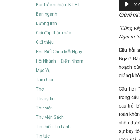
Audio
Bài Trắc nghiệm KT HT
00:
Player
Ban ngành
Giê-rê-mi
Dưỡng linh
“Cũng vậy
Giải đáp thắc mắc
Ngài ra tr
Giới thiệu
Câu hỏi 
Học Biết Chúa Mỗi Ngày
Ngài? Bằn
Hội Nhánh – Điểm Nhóm
hoạch của
Mục Vụ
giảng khô
Tâm Giao
Câu hỏi
“
Thơ
trong câu 
Thông tin
câu trả l
Thư viện
toàn khôn
Thư viện Sách
nhận được
Tìm hiểu Tin Lành
sự bày tỏ
Tin tức
việc xấu m