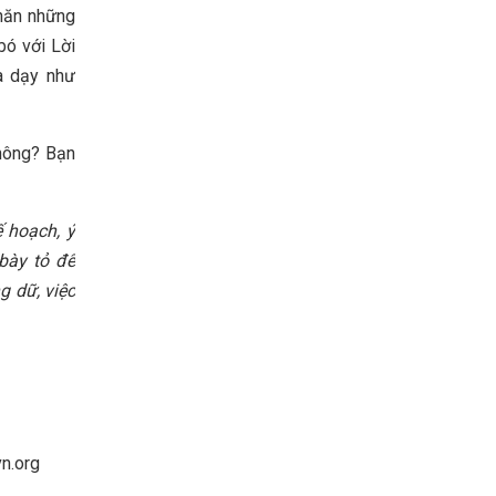
 năn những
bó với Lời
a dạy như
không? Bạn
ế hoạch, ý
bày tỏ để
g dữ, việc
vn.org