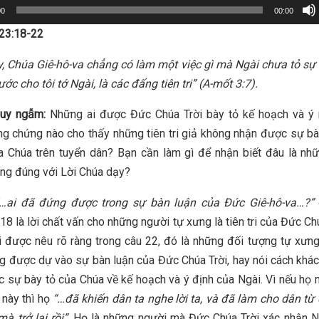
00
00:00
23:18-22
, Chúa Giê-hô-va chẳng có làm một việc gì mà Ngài chưa tỏ sự
ước cho tôi tớ Ngài, là các đấng tiên tri”
(A-mốt 3:7).
suy ngẫm:
Những ai được Đức Chúa Trời bày tỏ kế hoạch và ý
g chứng nào cho thấy những tiên tri giả không nhận được sự bà
 Chúa trên tuyển dân? Bạn cần làm gì để nhận biết đâu là nhữ
ng đúng với Lời Chúa dạy?
…ai
đã đứng được trong sự bàn luận của Đức Giê-hô-va…?”
18 là lời chất vấn cho những người tự xưng là tiên tri của Đức Ch
ời được nêu rõ ràng trong câu 22, đó là những đối tượng tự xưn
g được dự vào sự bàn luận của Đức Chúa Trời, hay nói cách khá
 sự bày tỏ của Chúa về kế hoạch và ý định của Ngài. Vì nếu họ
 này thì họ
“…đã khiến dân ta nghe lời ta, và đã làm cho dân t
à trở lại rồi”
. Họ là những người mà Đức Chúa Trời xác nhận 