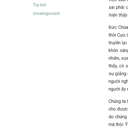
Tùy bút
sai phái 
Uncategorized
hiện thấy
Đức Chúa 
thời Cựu 
truyền lạ
khôn sán
nhiên, xư
thấy, có 
sự giảng 
người ngh
người ấy 
Chúng ta 
cho được 
do chúng 
mà thôi. 