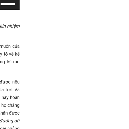
Use
Up/Down
Arrow
keys
 kín nhiệm
to
increase
 muốn của
or
y tỏ về kế
decrease
ng lời rao
volume.
được nêu
úa Trời. Và
g này hoàn
c họ chẳng
 nhận được
ừ đường dữ
Ngài chẳng