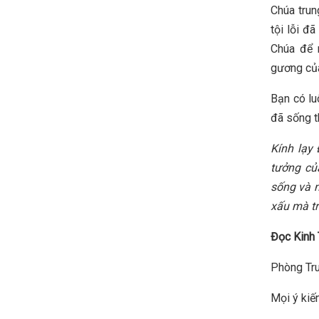
Chúa trun
tội lỗi đ
Chúa để 
gương của
Bạn có lu
đã sống t
Kính lạy 
tưởng củ
sống và n
xấu mà tr
Đọc Kinh 
Phòng Tru
Mọi ý kiến