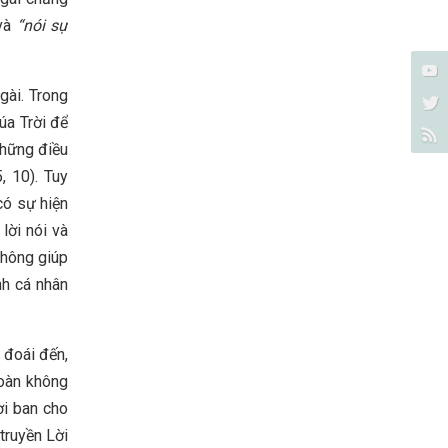
 và
“nói sự
gài. Trong
úa Trời để
những điều
, 10). Tuy
có sự hiện
lời nói và
không giúp
nh cá nhân
 đoái đến,
toàn không
ời ban cho
truyền Lời