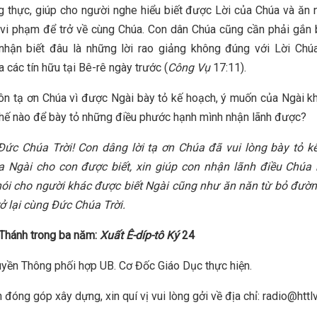
g thực, giúp cho người nghe hiểu biết được Lời của Chúa và ăn
ã vi phạm để trở về cùng Chúa. Con dân Chúa cũng cần phải gắn 
nhận biết đâu là những lời rao giảng không đúng với Lời Chú
 các tín hữu tại Bê-rê ngày trước (
Công Vụ
17:11).
ôn tạ ơn Chúa vì được Ngài bày tỏ kế hoạch, ý muốn của Ngài 
hế nào để bày tỏ những điều phước hạnh mình nhận lãnh được?
Đức Chúa Trời! Con dâng lời tạ ơn Chúa đã vui lòng bày tỏ k
a Ngài cho con được biết, xin giúp con nhận lãnh điều Chúa 
ói cho người khác được biết Ngài cũng như ăn năn từ bỏ đườn
ở lại cùng Đức Chúa Trời.
Thánh trong ba năm:
Xuất Ê-díp-tô Ký
24
yền Thông phối hợp UB. Cơ Đốc Giáo Dục thực hiện.
 đóng góp xây dựng, xin quí vị vui lòng gởi về địa chỉ: radio@httl