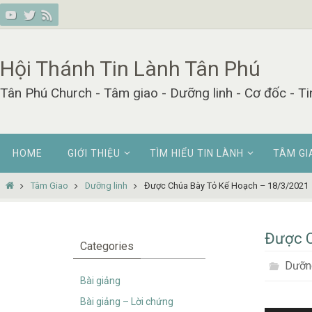
Skip
to
content
Hội Thánh Tin Lành Tân Phú
Tân Phú Church - Tâm giao - Dưỡng linh - Cơ đốc - Ti
Skip
HOME
GIỚI THIỆU
TÌM HIỂU TIN LÀNH
TÂM GI
to
content
Home
Tâm Giao
Dưỡng linh
Được Chúa Bày Tỏ Kế Hoạch – 18/3/2021
Được C
Categories
Dưỡng
Bài giảng
Bài giảng – Lời chứng