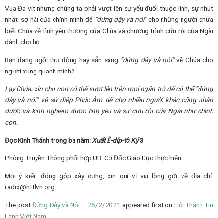
Vua Đa-vít nhưng chúng ta phải vượt lên sự yếu đuối thuộc linh, sự nhút
nhát, sợ hãi của chính mình để
“đứng dậy và nói”
cho những người chưa
biết Chúa về tình yêu thương của Chúa và chương trình cứu rỗi của Ngài
dành cho họ.
Bạn đang ngồi thụ động hay sẵn sàng
“đứng dậy và nói”
về Chúa cho
người xung quanh mình?
Lạy Chúa, xin cho con có thể vượt lên trên mọi ngăn trở để có thể “đứng
dậy và nói” về sứ điệp Phúc Âm để cho nhiều người khác cũng nhận
được và kinh nghiệm được tình yêu và sự cứu rỗi của Ngài như chính
con.
Đọc Kinh Thánh trong ba năm:
Xuất Ê-díp-tô Ký
3
Phòng Truyền Thông phối hợp UB. Cơ Đốc Giáo Dục thực hiện.
Mọi ý kiến đóng góp xây dựng, xin quí vị vui lòng gởi về địa chỉ:
radio@httlvn.org
The post
Đứng Dậy và Nói – 25/2/2021
appeared first on
Hội Thánh Tin
Lành Việt Nam
.