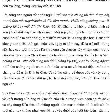
truyền lại cho họ khải tượng này và khích lệ họ giúp đỡ Vua Sa-lô-môn,
con trai ông, trong việc xây cất Đền Thờ.
Đời sống con người rất ngắn ngủi
“Tuổi tác của chúng tôi đến được bảy
mươi, Còn nếu mạnh khỏe thì đến tám mươi… Vì đời sống chóng qua, rồi
chúng tôi bay mất đi”
(
Thi Thiên
90:10). Chúng ta không ai biết mình sẽ
sống trên đất này bao nhiêu năm. Mỗi ngày trôi qua là một ngày trong
cuộc đời của mình ngắn lại, thời điểm về với Chúa càng gần hơn. Chúng ta
không còn nhiều thời gian nữa. Vậy ngay từ hôm nay, dù là trẻ tuổi, trung
niên hay cao tuổi như Vua Đa-vít trong câu chuyện này, vì tầm quan trọng
của khải tượng mà Chúa Giê-xu đã truyền cho các môn đồ của Ngài
“làm
chứng về ta… cho đến cùng trái đất”
(
Công Vụ
1:8), xin hãy
“đứng dậy và
nói”
cho những người chưa biết Chúa, chia sẻ với họ sứ điệp Phúc Âm
chúng ta đã nhận lãnh từ Chúa để rồi họ cũng sẽ được cứu và xây dựng
Đền thờ của Chúa trên đất này là chính đời sống họ, nơi Đức Thánh Linh
ngự vào.
Vua Đa-vít đã vượt lên khỏi sự yếu đuối của tuổi già để
“đứng dậy và nói”
về khải tượng của ông và ý muốn của Chúa trong việc chọn người kế vị
và xây dựng Đền thờ. Là những người còn mạnh khỏe, dù ở bất cứ lứa
tuổi nào, tuy không phải vượt lên sự yếu đuối của tuổi tác, bệnh tật như