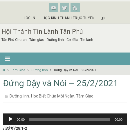
Skip
to
content
LOG IN
HỌC KINH THÁNH TRỰC TUYẾN
Hội Thánh Tin Lành Tân Phú
Tân Phú Church - Tâm giao - Dưỡng linh - Cơ đốc - Tin lành
Home
Tâm Giao
Dưỡng linh
Đứng Dậy và Nói – 25/2/2021
Đứng Dậy và Nói – 25/2/2021
,
,
Dưỡng linh
Học Biết Chúa Mỗi Ngày
Tâm Giao
Audio
00:00
00:00
Player
I Sử Ký
28:1-2