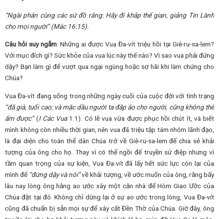
“Ngài phán cùng các sứ đồ rằng: Hãy đi khắp thế gian, giảng Tin Lành
cho mọi người” (Mác 16:15).
Câu hỏi suy ngẫm
: Những ai được Vua Đa-vít triệu hồi tại Giê-ru-sa-lem?
Với mục đích gì? Sức khỏe của vua lúc này thế nào? Vì sao vua phải đứng
dậy? Bạn làm gì để vượt qua ngại ngùng hoặc sợ hãi khi làm chứng cho
Chúa?
Vua Đa-vít đang sống trong những ngày cuối của cuộc đời với tình trạng
“đã già, tuổi cao; và mặc dầu người ta đắp áo cho người, cũng không thể
ấm được”
(
I Các Vua
1:1). Có lẽ vua vừa được phục hồi chút ít, và biết
mình không còn nhiều thời gian, nên vua đã triệu tập tám nhóm lãnh đạo,
là đại diện cho toàn thể dân Chúa trở về Giê-ru-sa-lem để chia sẻ khải
tượng của ông cho họ. Thay vì có thể ngồi để truyền sứ điệp nhưng vì
tầm quan trọng của sự kiện, Vua Đa-vít đã lấy hết sức lực còn lại của
mình để
“đứng dậy và nói”
về khải tượng, về ước muốn của ông, rằng bấy
lâu nay lòng ông hằng ao ước xây một căn nhà để Hòm Giao Ước của
Chúa đặt tại đó. Không chỉ dừng lại ở sự ao ước trong lòng, Vua Đa-vít
cũng đã chuẩn bị sẵn mọi sự để xây cất Đền Thờ của Chúa. Giờ đây, ông