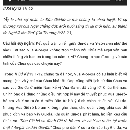
00:00
00:00
Player
II Sử Ký
13:13-22
“Ấy là nhờ sự nhân từ Đức Giê-hô-va mà chúng ta chưa tuyệt. Vì sự
thương xót của Ngài chẳng dứt; Mỗi buổi sáng thì lại mới luôn, sự thành
tín Ngài là lớn lắm” (Ca Thương 3:22-23).
Câu hỏi suy ngẫm:
Kết quả trận chiến giữa Giu-đa và Y-sơ-ra-ên như thế
nào? Tại sao Vua A-bi-gia không trọn thành với Chúa mà Ngài vẫn ban
chiến thắng và ban ơn trong ba năm trị vì? Chúng ta học được gì về bản
tính của Chúa qua câu chuyện này?
Trong
II Sử Ký
13:1-12 chúng ta đã học, Vua A-bi-gia có sự hiểu biết về
mạng lệnh và ý chỉ của Chúa khá tốt. Ông cũng biết lịch sử dân Chúa và
các vua Giu-đa ở miền Nam kế vị Vua Đa-vít đã vâng lời Chúa thể nào.
Chính ông đã dùng những điều rất hợp lý này để thuyết phục Vua Giê-rô-
bô-am và Y-sơ-ra-ên ở miền Bắc từ bỏ ý định chinh chiến với Giu-đa.
Nhưng Vua Giê-rô-bô-am không nghe theo, cho quân vòng phía sau để
phục kích và bao vây Giu-đa. Khi quân Giu-đa phát hiện, họ liền kêu cầu
Chúa và
“Đức Giê-hô-va đánh Giê-rô-bô-am và cả Y-sơ-ra-ên tại trước
mặt A-bi-gia và dân Giu-đa.”
Chúa phó dân Y-sơ-ra-ên vào tay Giu-đa, và