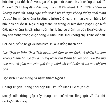
hỏi chúng ta thành tín với Ngài thì Ngài mới thành tín với chúng ta. Sứ đồ
Phao-lô đã khẳng định điều này trong
II Ti-mô-thê
2:13:
“Nếu chúng ta
không thành tín, song Ngài vẫn thành tín, vì Ngài không thể tự chối mình
được.”
Tuy nhiên, chúng ta cũng cần lưu ý, Chúa thành tín trong những lời
hứa ban phước thì Ngài cũng thành tín trong lời hứa đoán phạt. Học biết
điều này, chúng ta cần phải nuôi mình bằng sự thành tín của Ngài và cũng
hãy cẩn trọng trong cuộc sống vì Đức Chúa Trời không chịu khinh dể đâu!
Bạn có quyết định gì khi học biết Chúa là Đấng thành tín?
Lạy Chúa là Đức Chúa Trời thành tín! Con tạ ơn Chúa vì nhiều lúc con
không thành tín với Chúa nhưng Ngài vẫn thành tín với con. Xin tha thứ
cho con và giúp con luôn giữ lòng thành tín với Chúa và với anh chị em
con.
Đọc Kinh Thánh trong ba năm:
Châm Ngôn
1
Phòng Truyền Thông phối hợp UB. Cơ Đốc Giáo Dục thực hiện.
Mọi ý kiến đóng góp xây dựng, xin quí vị vui lòng gởi về địa chỉ:
radio@httlvn.org