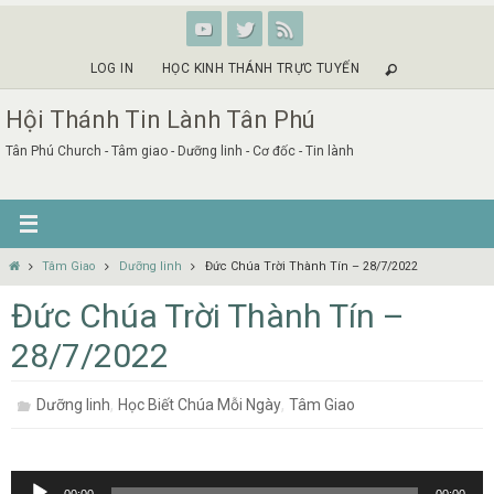
Skip
to
content
LOG IN
HỌC KINH THÁNH TRỰC TUYẾN
Hội Thánh Tin Lành Tân Phú
Tân Phú Church - Tâm giao - Dưỡng linh - Cơ đốc - Tin lành
Home
Tâm Giao
Dưỡng linh
Đức Chúa Trời Thành Tín – 28/7/2022
Đức Chúa Trời Thành Tín –
28/7/2022
,
,
Dưỡng linh
Học Biết Chúa Mỗi Ngày
Tâm Giao
Audio