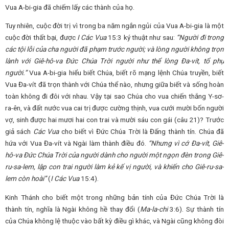
Vua A-bi-gia đã chiếm lấy các thành của họ.
Tuy nhiên, cuộc đời trị vì trong ba năm ngắn ngủi của Vua A-bi-gia là một
cuộc đời thất bại, được
I Các Vua
15:3 ký thuật như sau:
“Người đi trong
các tội lỗi của cha người đã phạm trước người; và lòng người không trọn
lành với Giê-hô-va Đức Chúa Trời người như thể lòng Đa-vít, tổ phụ
người.”
Vua A-bi-gia hiểu biết Chúa, biết rõ mạng lệnh Chúa truyền, biết
Vua Đa-vít đã trọn thành với Chúa thể nào, nhưng giữa biết và sống hoàn
toàn không đi đôi với nhau. Vậy tại sao Chúa cho vua chiến thắng Y-sơ-
ra-ên, và đất nước vua cai trị được cường thịnh, vua cưới mười bốn người
vợ, sinh được hai mươi hai con trai và mười sáu con gái (câu 21)? Trước
giả sách
Các Vua
cho biết vì Đức Chúa Trời là Đấng thành tín. Chúa đã
hứa với Vua Đa-vít và Ngài làm thành điều đó.
“Nhưng vì cớ Đa-vít, Giê-
hô-va Đức Chúa Trời của người dành cho người một ngọn đèn trong Giê-
ru-sa-lem, lập con trai người làm kẻ kế vị người, và khiến cho Giê-ru-sa-
lem còn hoài”
(
I Các Vua
15:4).
Kinh Thánh cho biết một trong những bản tính của Đức Chúa Trời là
thành tín, nghĩa là Ngài không hề thay đổi (
Ma-la-chi
3:6). Sự thành tín
của Chúa không lệ thuộc vào bất kỳ điều gì khác, và Ngài cũng không đòi