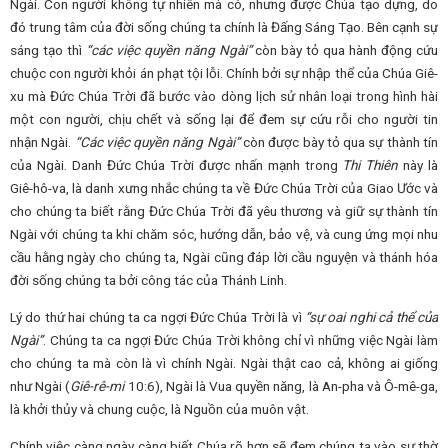
Ngài. Con người không tự nhiên mà có, nhưng được Chúa tạo dựng, do
đó trung tâm của đời sống chúng ta chính là Đấng Sáng Tạo. Bên cạnh sự
sáng tạo thì
“các việc quyền năng Ngài”
còn bày tỏ qua hành động cứu
chuộc con người khỏi án phạt tội lỗi. Chính bởi sự nhập thể của Chúa Giê-
xu mà Đức Chúa Trời đã bước vào dòng lịch sử nhân loại trong hình hài
một con người, chịu chết và sống lại để đem sự cứu rỗi cho người tin
nhận Ngài.
“Các việc quyền năng Ngài”
còn được bày tỏ qua sự thành tín
của Ngài. Danh Đức Chúa Trời được nhấn mạnh trong
Thi Thiên
này là
Giê-hô-va, là danh xưng nhắc chúng ta về Đức Chúa Trời của Giao Ước và
cho chúng ta biết rằng Đức Chúa Trời đã yêu thương và giữ sự thành tín
Ngài với chúng ta khi chăm sóc, hướng dẫn, bảo vệ, và cung ứng mọi nhu
cầu hằng ngày cho chúng ta, Ngài cũng đáp lời cầu nguyện và thánh hóa
đời sống chúng ta bởi công tác của Thánh Linh.
Lý do thứ hai chúng ta ca ngợi Đức Chúa Trời là vì
“sự oai nghi cả thể của
Ngài”
. Chúng ta ca ngợi Đức Chúa Trời không chỉ vì những việc Ngài làm
cho chúng ta mà còn là vì chính Ngài. Ngài thật cao cả, không ai giống
như Ngài (
Giê-rê-mi
10:6), Ngài là Vua quyền năng, là An-pha và Ô-mê-ga,
là khởi thủy và chung cuộc, là Nguồn của muôn vật.
Chính việc càng ngày càng biết Chúa rõ hơn sẽ đem chúng ta vào sự thờ