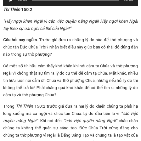
00:00
00:00
Player
Thi Thiên
150:2
“Hãy ngợi khen Ngài vì các việc quyền năng Ngài! Hãy ngợi khen Ngài
tùy theo sự oai nghi cả thể của Ngài!”
Câu hỏi suy ngẫm:
Trước giả đưa ra những lý do nào để thờ phượng và
chúc tán Đức Chúa Trời? Nhận biết điều này giúp bạn có thái độ đúng đắn
nào trong sự thờ phượng?
Có một số tín hữu cảm thấy khó khăn khi nói cảm tạ Chúa và thờ phượng
Ngài vì không thật sự tìm ra lý do cụ thể để cảm tạ Chúa. Mặt khác, nhiều
tín hữu luôn nói cảm ơn Chúa và thờ phượng Chúa, nhưng nếu hỏi lý do thì
không thể trả lời! Phải chăng quá khó khăn để có thể tìm ra những lý do
cảm tạ và thờ phượng Chúa?
Trong
Thi Thiên
150:2 trước giả đưa ra hai lý do khiến chúng ta phải hạ
lòng xuống mà ca ngợi và chúc tán Chúa. Lý do đầu tiên là vì
“các việc
quyền năng Ngài”
. Khi nói đến
“các việc quyền năng Ngài”
chắc chắn
chúng ta không thể quên sự sáng tạo. Đức Chúa Trời xứng đáng cho
chúng ta thờ phượng vì Ngài là Đấng Sáng Tạo và chúng ta là tạo vật của