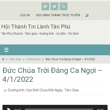
Skip
to
content
LOG IN
HỌC KINH THÁNH TRỰC TUYẾN
Hội Thánh Tin Lành Tân Phú
Tân Phú Church - Tâm giao - Dưỡng linh - Cơ đốc - Tin lành
Home
Tâm Giao
Dưỡng linh
Đức Chúa Trời Đáng Ca Ngợi – 4/1/2022
Đức Chúa Trời Đáng Ca Ngợi –
4/1/2022
,
,
Dưỡng linh
Học Biết Chúa Mỗi Ngày
Tâm Giao
Audio