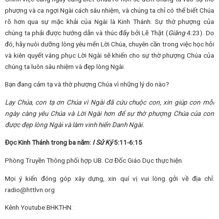
phượng và ca ngợi Ngài cách sâu nhiệm, và chúng ta chỉ có thể biết Chúa
rõ hơn qua sự mặc khải của Ngài là Kinh Thánh. Sự thờ phượng của
chúng ta phải được hướng dẫn và thúc đẩy bởi Lẽ Thật (
Giăng
4:23). Do
đó, hãy nuôi dưỡng lòng yêu mến Lời Chúa, chuyên cần trong việc học hỏi
và kiên quyết vâng phục Lời Ngài sẽ khiến cho sự thờ phượng Chúa của
chúng ta luôn sâu nhiệm và đẹp lòng Ngài.
Bạn đang cảm tạ và thờ phượng Chúa vì những lý do nào?
Lạy Chúa,
con tạ ơn Chúa vì Ngài đã cứu chuộc con,
xin giúp con mỗi
ngày càng yêu Chúa và Lời Ngài hơn để sự thờ phượng Chúa của con
được đẹp lòng Ngài và làm vinh hiển Danh Ngài.
Đọc Kinh Thánh trong ba năm:
I Sử Ký
5:11-6:15
Phòng Truyền Thông phối hợp UB. Cơ Đốc Giáo Dục thực hiện.
Mọi ý kiến đóng góp xây dựng, xin quí vị vui lòng gởi về địa chỉ:
radio@httlvn.org
Kênh Youtube BHKTHN: