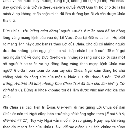
Chúa và hai nước này thường xung đột, không có sự hiệp một với nhau.
Bây giờ nếu phải trở về Giê-ru-sa-lem dự Lễ Vượt Qua thì họ cho đó là hạ
mình vì họ không chấp nhận mình đã lầm đường lạc lối và cần được Chúa
tha thứ.
Đức Chúa Trời
“cũng cảm động”
người Giu-đa ở miền nam để họ đồng
lòng vâng mạng lệnh của vua dự Lễ Vượt Qua tại Giê-ru-sa-lem. Họ biết
rõ mạng lệnh này được ban ra theo Lời của Chúa. Cho dù có những người
đưa thư không quản ngại gian lao và chấp nhận bị chê cười để mời gọi
mọi người trở về cùng Đức Giê-hô-va, nhưng rõ ràng sự đáp lời của một
số người Y-sơ-ra-ên và sự đồng lòng vâng theo mạng lệnh Chúa của
người Giu-đa hoàn toàn do bàn tay của Chúa, Ngài cảm động họ chứ
chẳng phải do công sức của một ai khác. Sứ đồ Phao-lô nói:
“Tôi đã
trồng, A-bô-lô đã tưới, nhưng Đức Chúa Trời đã làm cho lớn lên”
(
I Cô-
rinh-tô
3:6). Đừng ai khoe khoang tôi đã làm được việc này việc kia cho
Chúa.
Khi Chúa sai các Tiên tri Ê-sai, Giê-rê-mi đi rao giảng Lời Chúa để dân
Chúa ăn năn thì Ngài cũng báo trước họ sẽ không nghe theo (
Ê-sai
6:8-9;
Giê-rê-mi
7:27). Tuy vậy, Ngài vẫn muốn họ rao giảng. Ngày nay, khi vâng
theo đại mạng lệnh của Chúa Giê-xu để rao giảng Tin Lành, chúng ta cũng