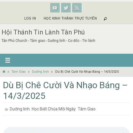
Skip
to
content
LOG IN
HỌC KINH THÁNH TRỰC TUYẾN
Hội Thánh Tin Lành Tân Phú
Tân Phú Church - Tâm giao - Dưỡng linh - Cơ đốc - Tin lành
Home
Tâm Giao
Dưỡng linh
Dù Bị Chê Cười Và Nhạo Báng – 14/3/2025
Dù Bị Chê Cười Và Nhạo Báng –
14/3/2025
,
,
Dưỡng linh
Học Biết Chúa Mỗi Ngày
Tâm Giao