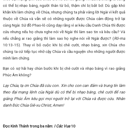
có thể bị nhạo báng, người thân từ bỏ, thậm chí bị bắt bớ. Dù gặp khó
khăn khi làm chứng về Chúa, nhưng chúng ta phải vâng lời Ngài vì kết quả
thuộc về Chúa và vẫn sẽ có những người được Chúa cảm động trở lại
cùng Ngài. Sứ đồ Phao-lô cũng dạy rằng vì ai kêu cầu Danh Chúa thì được
cứu nhưng nếu họ chưa nghe nói về Ngài thì làm sao tin và kêu cầu? Và
nếu chẳng ai rao giảng thì làm sao họ nghe nói về Ngài được? (
Rô-ma
10:13-15). Thay vì bỏ cuộc khi bị chê cười, nhạo báng, xin Chúa cho
chúng ta cứ tiếp tục nhờ cậy Chúa và cầu nguyện cho những người được
mình làm chứng.
Bạn có sợ hãi hay chùn bước khi bị chê cười và nhạo báng vì rao giảng
Phúc Âm không?
Lạy Chúa, tạ ơn Chúa đã cứu con. Xin cho con can đảm và trung tín làm
theo đại mạng lệnh của Ngài dù có thể bị nhạo báng, chê cười để rao
giảng Phúc Âm kêu gọi mọi người trở lại với Chúa và được cứu.
Nhân
danh Đức Chúa Giê-xu Christ, Amen!
Đọc Kinh Thánh trong ba năm:
I Các Vua
10