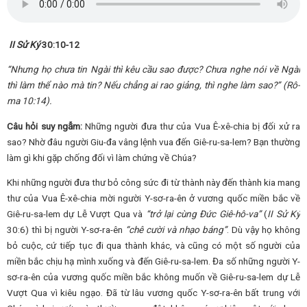
II Sử Ký
30:10-12
“
Nhưng họ chưa tin Ngài thì kêu cầu sao được? Chưa nghe nói về Ngài
thì làm thể nào mà tin? Nếu chẳng ai rao giảng, thì nghe làm sao?
” (Rô-
ma 10:14).
Câu hỏi suy ngẫm:
Những người đưa thư của Vua Ê-xê-chia bị đối xử ra
sao? Nhờ đâu người Giu-đa vâng lệnh vua đến Giê-ru-sa-lem? Bạn thường
làm gì khi gặp chống đối vì làm chứng về Chúa?
Khi những người đưa thư bỏ công sức đi từ thành này đến thành kia mang
thư của Vua Ê-xê-chia mời người Y-sơ-ra-ên ở vương quốc miền bắc về
Giê-ru-sa-lem dự Lễ Vượt Qua và
“trở lại cùng Đức Giê-hô-va”
(
II Sử Ký
30:6) thì bị người Y-sơ-ra-ên
“chê cười và nhạo báng”
. Dù vậy họ không
bỏ cuộc, cứ tiếp tục đi qua thành khác, và cũng có một số người của
miền bắc chịu hạ mình xuống và đến Giê-ru-sa-lem. Đa số những người Y-
sơ-ra-ên của vương quốc miền bắc không muốn về Giê-ru-sa-lem dự Lễ
Vượt Qua vì kiêu ngạo. Đã từ lâu vương quốc Y-sơ-ra-ên bất trung với