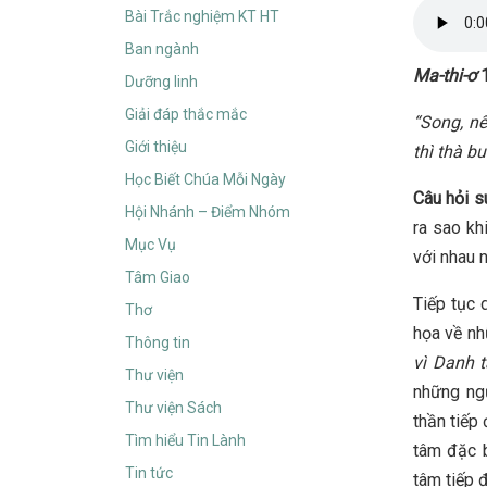
Bài Trắc nghiệm KT HT
Ban ngành
Ma-thi-ơ
1
Dưỡng linh
Giải đáp thắc mắc
“Song, nế
Giới thiệu
thì thà b
Học Biết Chúa Mỗi Ngày
Câu hỏi 
Hội Nhánh – Điểm Nhóm
ra sao kh
Mục Vụ
với nhau 
Tâm Giao
Tiếp tục 
Thơ
họa về nh
Thông tin
vì Danh t
Thư viện
những ngư
Thư viện Sách
thần tiếp
Tìm hiểu Tin Lành
tâm đặc b
Tin tức
tâm tiếp đ