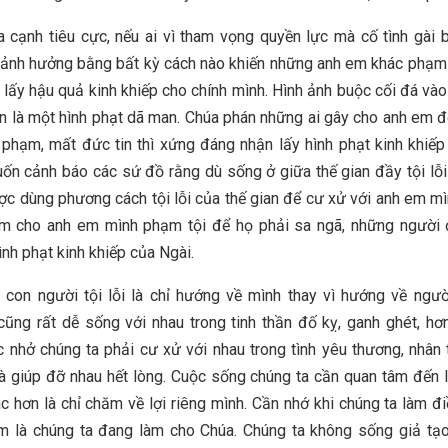
a cạnh tiêu cực, nếu ai vì tham vọng quyền lực mà cố tình gài 
ảnh hưởng bằng bất kỳ cách nào khiến những anh em khác phạm 
 lấy hậu quả kinh khiếp cho chính mình. Hình ảnh buộc cối đá và
n là một hình phạt dã man. Chúa phán những ai gây cho anh em 
phạm, mất đức tin thì xứng đáng nhận lấy hình phạt kinh khiếp
ốn cảnh báo các sứ đồ rằng dù sống ở giữa thế gian đầy tội lỗ
c dùng phương cách tội lỗi của thế gian để cư xử với anh em mì
làm cho anh em mình phạm tội để họ phải sa ngã, những người 
ình phạt kinh khiếp của Ngài.
con người tội lỗi là chỉ hướng về mình thay vì hướng về ngư
cũng rất dễ sống với nhau trong tinh thần đố kỵ, ganh ghét, hơn
 nhở chúng ta phải cư xử với nhau trong tình yêu thương, nhân 
và giúp đỡ nhau hết lòng. Cuộc sống chúng ta cần quan tâm đến l
c hơn là chỉ chăm về lợi riêng mình. Cần nhớ khi chúng ta làm đi
m là chúng ta đang làm cho Chúa. Chúng ta không sống giả tạ