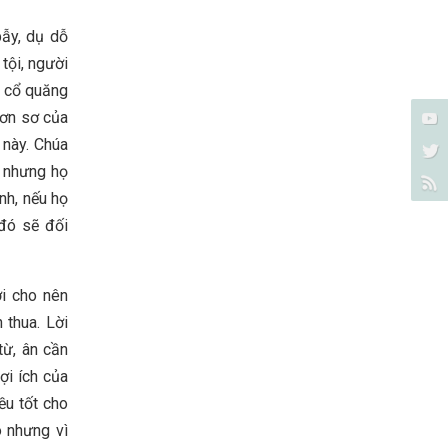
bẫy, dụ dỗ
tội, người
o cổ quăng
đơn sơ của
 này. Chúa
i nhưng họ
nh, nếu họ
đó sẽ đối
ời cho nên
 thua. Lời
từ, ân cần
ợi ích của
ều tốt cho
o nhưng vì