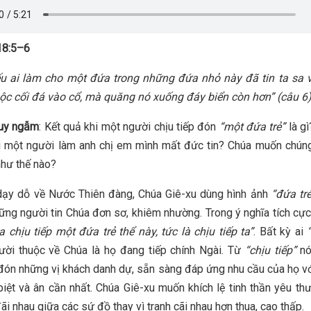
8:5–6
u ai làm cho một đứa trong những đứa nhỏ này đã tin ta sa và
uộc cối đá vào cổ, mà quăng nó xuống đáy biển còn hơn”
(câu 6)
suy ngẫm
: Kết quả khi một người chịu tiếp đón
“
một đứa trẻ
”
là g
i một người làm anh chị em mình mất đức tin? Chúa muốn chún
như thế nào?
dạy dỗ về Nước Thiên đàng, Chúa Giê-xu dùng hình ảnh
“đứa trẻ
ững người tin Chúa đơn sơ, khiêm nhường. Trong ý nghĩa tích cực
a chịu tiếp một đứa trẻ thể này, tức là chịu tiếp ta”
. Bất kỳ ai
ời thuộc về Chúa là họ đang tiếp chính Ngài. Từ
“chịu tiếp”
nó
 đón những vị khách danh dự, sẵn sàng đáp ứng nhu cầu của họ v
iệt và ân cần nhất. Chúa Giê-xu muốn khích lệ tinh thần yêu th
ãi nhau giữa các sứ đồ thay vì tranh cãi nhau hơn thua, cao thấp.