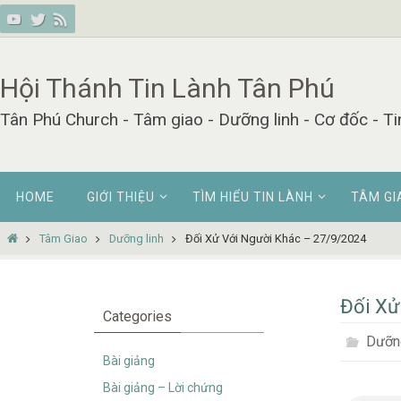
Skip
to
content
Hội Thánh Tin Lành Tân Phú
Tân Phú Church - Tâm giao - Dưỡng linh - Cơ đốc - Ti
Skip
HOME
GIỚI THIỆU
TÌM HIỂU TIN LÀNH
TÂM GI
to
content
Home
Tâm Giao
Dưỡng linh
Đối Xử Với Người Khác – 27/9/2024
Đối Xử
Categories
Dưỡng
Bài giảng
Bài giảng – Lời chứng