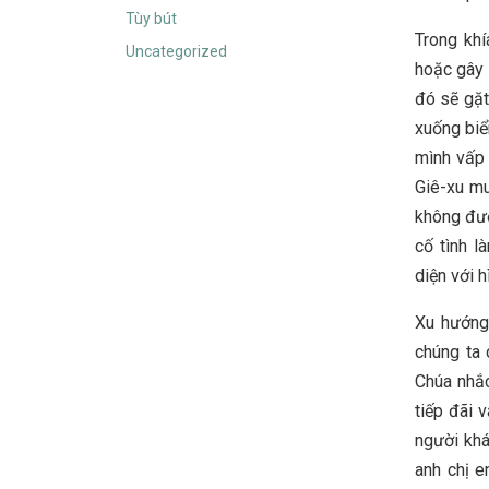
Tùy bút
Trong khí
Uncategorized
hoặc gây 
đó sẽ gặt
xuống biể
mình vấp 
Giê-xu mu
không đượ
cố tình 
diện với h
Xu hướng 
chúng ta 
Chúa nhắc
tiếp đãi 
người khá
anh chị e