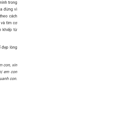
mình trong
ta đừng vì
theo cách
 và tìm cơ
h khiếp từ
ể đẹp lòng
em
con
, xin
chị em
con
uanh con.