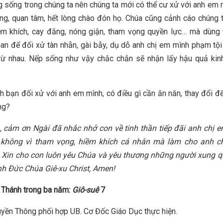
 sống trong chúng ta nên chúng ta mới có thể cư xử với anh em 
ng, quan tâm, hết lòng chào đón họ. Chúa cũng cảnh cáo chúng 
ềm khích, cay đắng, nóng giận, tham vọng quyền lực… mà dùng 
ian để đối xử tàn nhẫn, gài bẫy, dụ dỗ anh chị em mình phạm tội
trừ nhau. Nếp sống như vậy chắc chắn sẽ nhận lấy hậu quả kin
h bạn đối xử với anh em mình, có điều gì cần ăn năn, thay đổi đ
ng?
, c
ả
m ơn Ngài đã nhắc nhở con về tinh thần tiếp đãi anh chị 
 không vì tham vọng, hiềm khích cá nhân mà làm cho anh 
. Xin
cho
con luôn yêu Chúa và yêu thương những người xung q
h Đức Chúa Giê-xu Christ, Amen!
 Thánh trong ba năm:
Giô-suê
7
yền Thông phối hợp UB. Cơ Đốc Giáo Dục thực hiện.