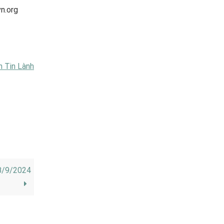
vn.org
h Tin Lành
28/9/2024