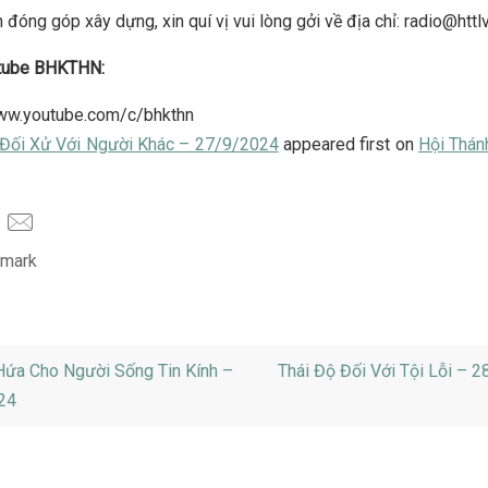
 đóng góp xây dựng, xin quí vị vui lòng gởi về địa chỉ: radio@httl
tube BHKTHN:
www.youtube.com/c/bhkthn
Đối Xử Với Người Khác – 27/9/2024
appeared first on
Hội Thán
mark
.
ứa Cho Người Sống Tin Kính –
Thái Độ Đối Với Tội Lỗi – 
24