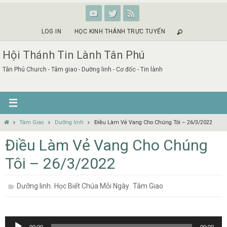
Skip
to
content
LOG IN
HỌC KINH THÁNH TRỰC TUYẾN
Hội Thánh Tin Lành Tân Phú
Tân Phú Church - Tâm giao - Dưỡng linh - Cơ đốc - Tin lành
Home
Tâm Giao
Dưỡng linh
Điều Làm Vẻ Vang Cho Chúng Tôi – 26/3/2022
Điều Làm Vẻ Vang Cho Chúng
Tôi – 26/3/2022
,
,
Dưỡng linh
Học Biết Chúa Mỗi Ngày
Tâm Giao
Audio