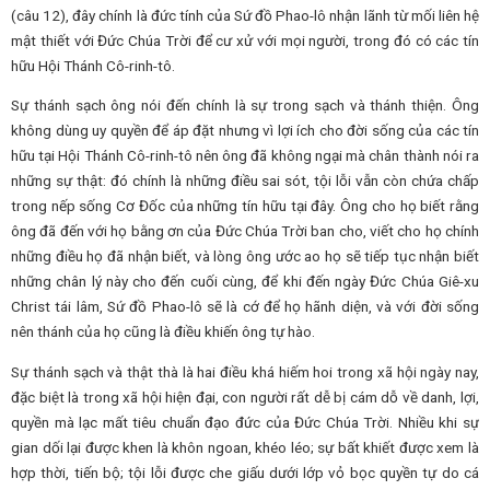
(câu 12), đây chính là đức tính của Sứ đồ Phao-lô nhận lãnh từ mối liên hệ
mật thiết với Đức Chúa Trời để cư xử với mọi người, trong đó có các tín
hữu Hội Thánh Cô-rinh-tô.
Sự thánh sạch ông nói đến chính là sự trong sạch và thánh thiện. Ông
không dùng uy quyền để áp đặt nhưng vì lợi ích cho đời sống của các tín
hữu tại Hội Thánh Cô-rinh-tô nên ông đã không ngại mà chân thành nói ra
những sự thật: đó chính là những điều sai sót, tội lỗi vẫn còn chứa chấp
trong nếp sống Cơ Đốc của những tín hữu tại đây. Ông cho họ biết rằng
ông đã đến với họ bằng ơn của Đức Chúa Trời ban cho, viết cho họ chính
những điều họ đã nhận biết, và lòng ông ước ao họ sẽ tiếp tục nhận biết
những chân lý này cho đến cuối cùng, để khi đến ngày Đức Chúa Giê-xu
Christ tái lâm, Sứ đồ Phao-lô sẽ là cớ để họ hãnh diện, và với đời sống
nên thánh của họ cũng là điều khiến ông tự hào.
Sự thánh sạch và thật thà là hai điều khá hiếm hoi trong xã hội ngày nay,
đặc biệt là trong xã hội hiện đại, con người rất dễ bị cám dỗ về danh, lợi,
quyền mà lạc mất tiêu chuẩn đạo đức của Đức Chúa Trời. Nhiều khi sự
gian dối lại được khen là khôn ngoan, khéo léo; sự bất khiết được xem là
hợp thời, tiến bộ; tội lỗi được che giấu dưới lớp vỏ bọc quyền tự do cá