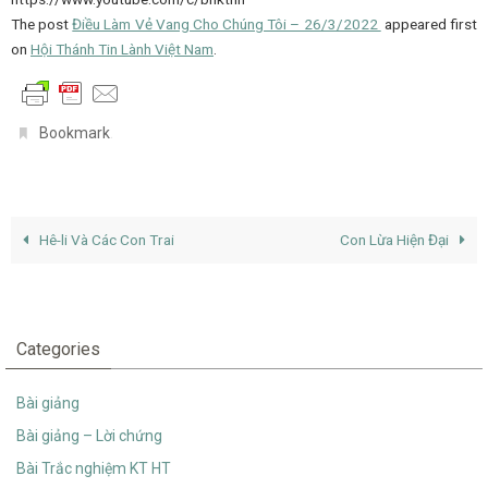
The post
Điều Làm Vẻ Vang Cho Chúng Tôi – 26/3/2022
appeared first
on
Hội Thánh Tin Lành Việt Nam
.
.
Bookmark
Hê-li Và Các Con Trai
Con Lừa Hiện Đại
Categories
Bài giảng
Bài giảng – Lời chứng
Bài Trắc nghiệm KT HT