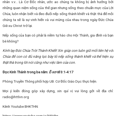
nhân v.v… Là Cơ Đốc nhân, ước ao chúng ta không bị ảnh hưởng bởi
những quan niệm sống của thế gian nhưng sống theo chuẩn mực của Lời
Chúa, luôn nhận biết và đeo đuổi nếp sống thánh khiết và thật thà để mỗi
chúng ta sẽ là sự vinh hiển và vui mừng của nhau trong ngày Đức Chúa
Giê-xu Christ trở lại.
Nếp sống của bạn có phải là niềm tự hào cho Hội Thánh, gia đình và bạn
bè không?
Kính lạy Đức Chúa Trời Thánh Khiết! Xin giúp con luôn giữ mối liên hệ với
Chúa để con có đủ năng lực bày tỏ nếp sống thánh khiết và thể hiện sự
thật thà trong lời nói cũng như việc làm của con.
Đọc Kinh Thánh trong ba năm:
Ê-xơ-tê
3:1-4:17
Phòng Truyền Thông phối hợp UB. Cơ Đốc Giáo Dục thực hiện.
Mọi ý kiến đóng góp xây dựng, xin quí vị vui lòng gởi về địa chỉ:
radio@httlvn.org
Kênh Youtube BHKTHN:
https://www.youtube.com/c/bhkthn