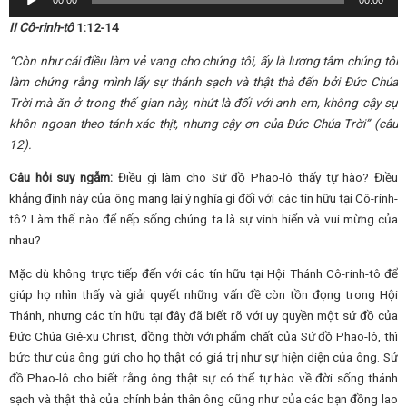
00:00
00:00
Player
II Cô-rinh-tô
1:12-14
“Còn như cái điều làm vẻ vang cho chúng tôi, ấy là lương tâm chúng tôi
làm chứng rằng mình lấy sự thánh sạch và thật thà đến bởi Đức Chúa
Trời mà ăn ở trong thế gian này, nhứt là đối với anh em, không cậy sự
khôn ngoan theo tánh xác thịt, nhưng cậy ơn của Đức Chúa Trời” (câu
12).
Câu hỏi suy ngẫm:
Điều gì làm cho Sứ đồ Phao-lô thấy tự hào? Điều
khẳng định này của ông mang lại ý nghĩa gì đối với các tín hữu tại Cô-rinh-
tô? Làm thế nào để nếp sống chúng ta là sự vinh hiển và vui mừng của
nhau?
Mặc dù không trực tiếp đến với các tín hữu tại Hội Thánh Cô-rinh-tô để
giúp họ nhìn thấy và giải quyết những vấn đề còn tồn đọng trong Hội
Thánh, nhưng các tín hữu tại đây đã biết rõ với uy quyền một sứ đồ của
Đức Chúa Giê-xu Christ, đồng thời với phẩm chất của Sứ đồ Phao-lô, thì
bức thư của ông gửi cho họ thật có giá trị như sự hiện diện của ông. Sứ
đồ Phao-lô cho biết rằng ông thật sự có thể tự hào về đời sống thánh
sạch và thật thà của chính bản thân ông cũng như của các bạn đồng lao