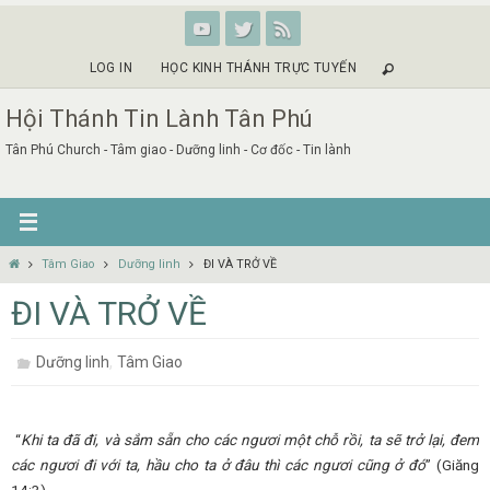
Skip
to
content
LOG IN
HỌC KINH THÁNH TRỰC TUYẾN
Hội Thánh Tin Lành Tân Phú
Tân Phú Church - Tâm giao - Dưỡng linh - Cơ đốc - Tin lành
Home
Tâm Giao
Dưỡng linh
ĐI VÀ TRỞ VỀ
ĐI VÀ TRỞ VỀ
,
Dưỡng linh
Tâm Giao
“
Khi ta đã đi, và sắm sẵn cho các ngươi một chỗ rồi, ta sẽ trở lại, đem
các ngươi đi với ta, hầu cho ta ở đâu thì các ngươi cũng ở đó
” (Giăng