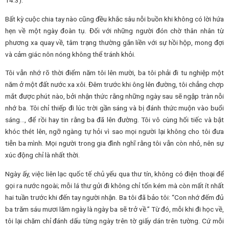
14:3).
Bất kỳ cuộc chia tay nào cũng đều khắc sâu nỗi buồn khi không có lời hứa
hẹn về một ngày đoàn tụ. Đối với những người đón chờ thân nhân từ
phương xa quay về, tâm trạng thường gắn liền với sự hồi hộp, mong đợi
và cảm giác nôn nóng không thể tránh khỏi.
Tôi vẫn nhớ rõ thời điểm năm tôi lên mười, ba tôi phải đi tu nghiệp một
năm ở một đất nước xa xôi. Đêm trước khi ông lên đường, tôi chẳng chợp
mắt được phút nào, bởi nhận thức rằng những ngày sau sẽ ngập tràn nỗi
nhớ ba. Tôi chỉ thiếp đi lúc trời gần sáng và bị đánh thức muộn vào buổi
sáng…, để rồi hay tin rằng ba đã lên đường. Tôi vô cùng hối tiếc và bật
khóc thét lên, ngỡ ngàng tự hỏi vì sao mọi người lại không cho tôi đưa
tiễn ba mình. Mọi người trong gia đình nghĩ rằng tôi vẫn còn nhỏ, nên sự
xúc động chỉ là nhất thời.
Ngày ấy, việc liên lạc quốc tế chủ yếu qua thư tín, không có điện thoại để
gọi ra nước ngoài; mỗi lá thư gửi đi không chỉ tốn kém mà còn mất ít nhất
hai tuần trước khi đến tay người nhận. Ba tôi đã bảo tôi: “Con nhớ đếm đủ
ba trăm sáu mươi lăm ngày là ngày ba sẽ trở về.” Từ đó, mỗi khi đi học về,
tôi lại chăm chỉ đánh dấu từng ngày trên tờ giấy dán trên tường. Cứ mỗi