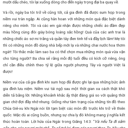
mười dấu chéo, tôi lại xuống dòng cho đến ngày trọng đại ba quay về.
Và rồi, ngày ba tôi trở về cũng tới, cả gia đình đã được sum họp trong
niềm vui tràn ngập. Ai cũng hân hoan với những món quà đặc biệt dành
riêng cho mình. Tôi và các em gái nhận được những chiếc áo đầm đẹp
màu hồng cùng đôi giày bóng loáng sắc hồng! Quà của các anh trai là
những chiếc áo sơ mi trắng và quần tây đen tinh tế và đầy lịch lãm! Mẹ tôi
thì có những món đồ dùng nhà bếp mới lạ và những chai nước hoa thơm
ngát! Tôi thắc mắc làm sao ba có thể chọn mua những món quà vừa vặn
cho từng người? Ba chia sẻ rằng mỗi độ tuổi đều có kích cỡ riêng, ông
chỉ cần điều chỉnh theo tỷ lệ giữa người phương Tây và người Việt là
được!
Niềm vui của cả gia đình khi sum họp đã được ghi lại qua những bức ảnh
gia đình lưu niệm. Niềm vui tái ngộ sau một thời gian xa cách thật khó
diễn tả bằng lời. Những khoảnh khắc ấy thật đáng giá so với quảng thời
gian chờ đợi đầy nhớ nhung. Giống như tâm trạng của những tín đồ theo
Chúa Giê-xu khi Ngài nói lời tạm biệt các môn đồ trước khi trở về thiên
quốc. Mặc dù ai cũng buồn, nhưng sự chia ly đó không mang ý nghĩa kết
thúc hoàn toàn. Lời hứa của Ngài trong Giăng 14:3: “
Và nếu Ta đi sắm
sẵn cho các ngươi một chỗ, Ta sẽ trở lại đem các ngươi theo Ta, hầu cho