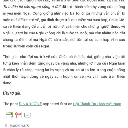
Ta ở đâu thì các ngươi cũng ở đó
” đã trở thành niềm hy vọng của những
ai yêu mến Ngài. Cũng giống như việc ba tôi đi xa nhưng vẫn chuẩn bị
món quà để khi trở về, gia đình được trải qua niềm vui sum họp, Chúa Giê-
xu về thiên đàng để chuẩn bị một nơi vinh hiển cho những người thuộc về
Ngài. Sự trở lại của Ngài không chỉ là cuộc tái ngộ, mà còn nhằm dẫn dắt
chúng ta đến nơi mà Ngài đã sắm sẵn, nơi tồn tại sự sum họp vĩnh cửu
trong sự hiện diện của Ngài.
Thời gian chờ đợi sự trở về của Chúa có thể lâu dài, giống như việc tôi
từng kiên nhẫn đếm từng ngày ba vắng nhà, nhưng lời hứa của Ngài luôn
là chân lý rõ ràng, mang lại hy vọng và sự an ủi to lớn trong cuộc sống
nhất thời này, hướng về ngày sum họp trọn vẹn và vĩnh cửu trên thiên
đàng.
Đầy tớ gái,
The post
ĐI VÀ TRỞ VỀ
appeared first on
Hội Thánh Tin Lành Việt Nam
.
.
Bookmark