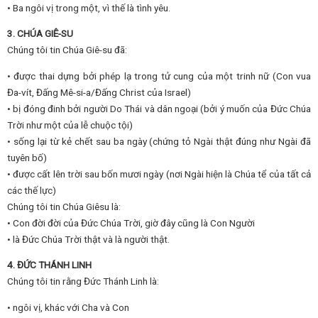
• Ba ngôi vị trong một, vì thế là tình yêu.
3. CHÚA GIÊ-SU
Chúng tôi tin Chúa Giê-su đã:
• được thai dựng bởi phép lạ trong tử cung của một trinh nữ (Con vua
Đa-vít, Đấng Mê-si-a/Đấng Christ của Israel)
• bị đóng đinh bởi người Do Thái và dân ngoại (bởi ý muốn của Đức Chúa
Trời như một của lễ chuộc tội)
• sống lại từ kẻ chết sau ba ngày (chứng tỏ Ngài thật đúng như Ngài đã
tuyên bố)
• được cất lên trời sau bốn mươi ngày (nơi Ngài hiện là Chúa tể của tất cả
các thế lực)
Chúng tôi tin Chúa Giêsu là:
• Con đời đời của Đức Chúa Trời, giờ đây cũng là Con Người
• là Đức Chúa Trời thật và là người thật.
4. ĐỨC THÁNH LINH
Chúng tôi tin rằng Đức Thánh Linh là:
• ngôi vị, khác với Cha và Con