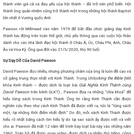
thành viên già cả và đau yếu của hội thánh – đã trở nên phổ biến. Hội
thánh ông quản nhiệm cũng trở thành một trong những hội thánh Baptist
lớn nhất ở Vương quốc Anh.
Pawson rời Millmead vào năm 1979 để bắt đầu chức giảng dạy Kinh
thánh lưu động trên toàn thế giới, chủ yếu thông qua các cuộc hội thảo
dành cho các nhà lãnh đạo hội thánh ở Châu Á, Úc, Châu Phi, Anh, Châu
Âu và Hoa Kỳ. Ông qua đời vào 21/5/2020, thọ 90 tuổi.
Sự Dạy Dỗ Của David Pawson
David Pawson đọc nhiều, nhưng phương châm của ông là luôn đề cao và
cố gắng trung thực nhất với Kinh Thánh. Trong
Unlocking the Bible
(Mở
khóa Kinh thánh – được dịch là loạt bài
Giải Nghĩa Kinh Thánh cùng
David Pawson
trên kênh GLKT) , Pawson đưa ra những “chìa khoá” để
hiểu từng sách trong Kinh Thánh. Ông tin rằng Kinh Thánh cần được
nghiên cứu theo như cách Kinh Thánh đã được viết ra, tức là “từng sách
một, tại những thời điểm nhất định.” Do đó, mỗi sách Kinh Thánh được
hiểu rõ nhất bằng cách tìm hiểu lý do tại sao sách ấy được viết và viết
cho ai. Pawson đã mất 12 năm để trình bày loạt bài này vào những năm
1960. Toàn bộ đã được quay video, được dịch ra nhiều thứ tiếng, cũng