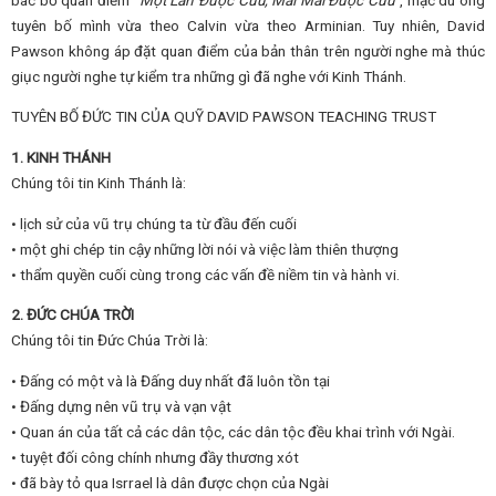
tuyên bố mình vừa theo Calvin vừa theo Arminian. Tuy nhiên, David
Pawson không áp đặt quan điểm của bản thân trên người nghe mà thúc
giục người nghe tự kiểm tra những gì đã nghe với Kinh Thánh.
TUYÊN BỐ ĐỨC TIN CỦA QUỸ DAVID PAWSON TEACHING TRUST
1. KINH THÁNH
Chúng tôi tin Kinh Thánh là:
• lịch sử của vũ trụ chúng ta từ đầu đến cuối
• một ghi chép tin cậy những lời nói và việc làm thiên thượng
• thẩm quyền cuối cùng trong các vấn đề niềm tin và hành vi.
2. ĐỨC CHÚA TRỜI
Chúng tôi tin Đức Chúa Trời là:
• Đấng có một và là Đấng duy nhất đã luôn tồn tại
• Đấng dựng nên vũ trụ và vạn vật
• Quan án của tất cả các dân tộc, các dân tộc đều khai trình với Ngài.
• tuyệt đối công chính nhưng đầy thương xót
• đã bày tỏ qua Isrrael là dân được chọn của Ngài