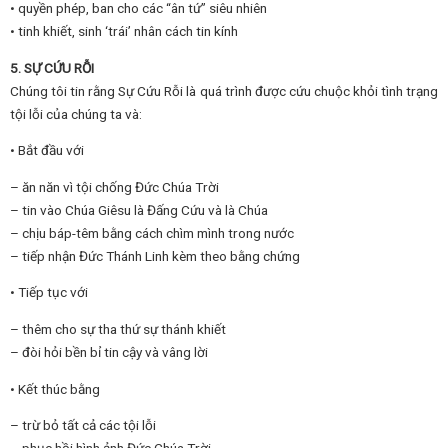
• quyền phép, ban cho các “ân tứ” siêu nhiên
• tinh khiết, sinh ‘trái’ nhân cách tin kính
5. SỰ CỨU RỖI
Chúng tôi tin rằng Sự Cứu Rỗi là quá trình được cứu chuộc khỏi tình trạng
tội lỗi của chúng ta và:
• Bắt đầu với
– ăn năn vì tội chống Đức Chúa Trời
– tin vào Chúa Giêsu là Đấng Cứu và là Chúa
– chịu báp-têm bằng cách chìm mình trong nước
– tiếp nhận Đức Thánh Linh kèm theo bằng chứng
• Tiếp tục với
– thêm cho sự tha thứ sự thánh khiết
– đòi hỏi bền bỉ tin cậy và vâng lời
• Kết thúc bằng
– trừ bỏ tất cả các tội lỗi