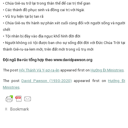
• Chúa Giê-su trở lại trong thân thể để cai trị thế gian
• Các thánh đồ phục sinh và đồng cai trị với Ngài.
• Vũ trụ hiện tại bị tan rã
• Chúa Giê-su thi hành sự phán xét cuối cùng đối với người sống và người
chết
• Tội nhân bị đày vào địa ngục khổ hình đời đời
• Người không có tội được ban cho sự sống đời đời với Đức Chúa Trời tại
thành Giê-ru-sa-lem mới, trên đất mới trong vũ trụ mới
Đội ngũ Ba-rúc tổng hợp theo www.davidpawson.org
The post
Hội Thánh Và Y-sơ-ra-ên
appeared first on
Hướng Đi Ministries
.
The post
David Pawson (1930-2020)
appeared first on
Hướng Đi
Ministries
.
.
Bookmark