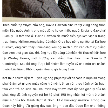
Theo cuốn tự truyện của ông, David Pawson sinh ra tại vùng nông thôn
miền Bắc nước Anh, trong một dòng họ có nhiều người là giảng đạo phái
Giám lý. Từ thời thơ ấu David Pawson đã muốn tiếp tục làm việc ở trang
trại, nhưng khi học xong bằng Cử nhân Khoa học nông nghiệp tại Đại học
Durham, ông cảm thấy Chúa đang kêu gọi mình bước vào chức vụ giảng
đạo trọn thời gian. Sau đó, ông học lấy bằng Cử nhân rồi Thạc sĩ thần học
tại Wesley House, một trường cao đẳng thần học phái Giám lý ở
Cambridge. Sau đó ông được bổ nhiệm làm tuyên uý cho một chi nhánh
thuộc Lực lượng Không quân Hoàng gia trong 3 năm.
Kết thúc nhiệm kỳ làm Tuyên Uý, ông phục vụ với tư cách là mục sư trong
phái Giám Lý, nhưng ngày càng trở nên bất an với thực hành phép báp-
têm cho trẻ sơ sinh. Sau khi trình bày trước một ủy ban giáo lý của hệ
phái, ông đã tình nguyện rời bỏ hệ phái. Rồi ông nhận lời mời trở thành
mục sư của hội thánh Baptist Gold Hill ở Buckinghamshire. Trong giai
đoạn này, băng đĩa giảng dạy của ông – ban đầu được làm cho những