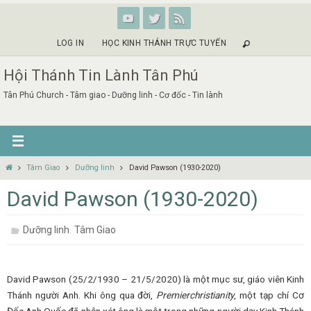
Skip
to
content
LOG IN
HỌC KINH THÁNH TRỰC TUYẾN
Hội Thánh Tin Lành Tân Phú
Tân Phú Church - Tâm giao - Dưỡng linh - Cơ đốc - Tin lành
Home
Tâm Giao
Dưỡng linh
David Pawson (1930-2020)
David Pawson (1930-2020)
,
Dưỡng linh
Tâm Giao
David Pawson (25/2/1930 – 21/5/2020) là một mục sư, giáo viên Kinh
Thánh người Anh. Khi ông qua đời,
Premierchristianity
, một tạp chí Cơ