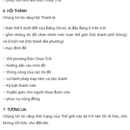
– phục hồi hình ảnh Đức Chúa Trời
6. HỘI THÁNH
Chúng tôi tin rằng Hội Thánh là:
• thân thể ở dưới đất của Đấng Christ, là đầu đang ở trên trời
• gồm những tín đồ chân chính trên toàn thế giới (hội thánh phổ thông)
và ở một nơi (hội thánh địa phương)
• mục đích để:
– thờ phượng Đức Chúa Trời
– hướng dẫn các môn đồ
– thông công của các tín đồ
– cử hành phép báp-têm và tiệc thánh
– Kỷ luật thành viên
– truyền giáo cho người chưa được cứu
– phục vụ cộng đồng
7. TƯƠNG LAI
Chúng tôi tin rằng tình trạng của Thế giới này sẽ trở nên tồi tệ hơn, chứ
không tốt hơn, cho đến khi: