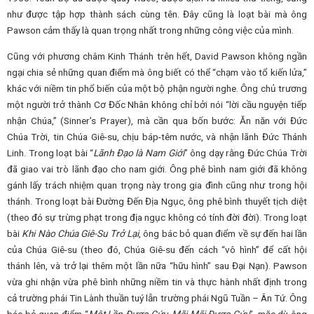
như được tập hợp thành sách cùng tên. Đây cũng là loạt bài mà ông
Pawson cảm thấy là quan trọng nhất trong những công việc của mình.
Cũng với phương châm Kinh Thánh trên hết, David Pawson không ngần
ngại chia sẻ những quan điểm mà ông biết có thể “chạm vào tổ kiến lửa,”
khác với niềm tin phổ biến của một bộ phận người nghe. Ông chủ trương
một người trở thành Cơ Đốc Nhân không chỉ bởi nói “lời cầu nguyện tiếp
nhận Chúa,” (Sinner’s Prayer), mà cần qua bốn bước: Ăn năn với Đức
Chúa Trời, tin Chúa Giê-su, chịu báp-têm nước, và nhận lãnh Đức Thánh
Linh. Trong loạt bài “
Lãnh Đạo là Nam Giới
” ông dạy rằng Đức Chúa Trời
đã giao vai trò lãnh đạo cho nam giới. Ông phê bình nam giới đã không
gánh lấy trách nhiệm quan trọng này trong gia đình cũng như trong hội
thánh. Trong loạt bài Đường Đến Địa Ngục, ông phê bình thuyết tịch diệt
(theo đó sự trừng phạt trong địa ngục không có tính đời đời). Trong loạt
bài
Khi Nào Chúa Giê-Su Trở Lại
, ông bác bỏ quan điểm về sự đến hai lần
của Chúa Giê-su (theo đó, Chúa Giê-su đến cách “vô hình” để cất hội
thánh lên, và trở lại thêm một lần nữa “hữu hình” sau Đại Nạn). Pawson
vừa ghi nhận vừa phê bình những niềm tin và thực hành nhất định trong
cả trường phái Tin Lành thuần tuý lẫn trường phái Ngũ Tuần – Ân Tứ. Ông
bác bỏ quan điểm “
Một Lần Được Cứu, Mãi Mãi Được Cứu
”, mặc dù ông