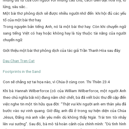
những ưu tư của con người với những câu chữ, cách diễn đạt hoa mỹ, lơ
lửng, sâu sắc…
Một bài thơ phỏng dịch sẽ được nhiều người nhớ đến khi hội đủ các yếu
tố của một bài thơ hay.
Trong nguyên bản tiếng Anh, nó là một bài thơ hay. Còn khi chuyển ngữ
sang tiếng Việt có hay hoặc không hay là tùy thuộc tài năng của người
chuyển ngữ.
Giới thiệu một bài thơ phỏng dịch của tác giả Trần Thanh Hòa sau đây:
Dau Chan Tren Cat
Footprints in the Sand
Con sẽ chẳng sợ tai họa nào, vì Chúa ở cùng con. Thi Thiên 23:4
Khi bà Hannah Wilberforce (cô của William Wilberforce, một người Anh
theo chủ nghĩa bãi nô) đang nằm chờ chết, bà đã viết bức thư đề cập đến
việc nghe tin một tín hữu qua đời: “Thật vui khi người anh em thân yêu đã
bước vào sự vinh quang. Giờ đây, anh đã ở trong sự hiện diện của Chúa
Jêsus, Đấng mà anh vẫn yêu mến dù không thấy Ngài. Trái tim tôi nhảy
lên vui sướng”. Sau đó, bà mô tả hoàn cảnh của chính mình: “Dù tình hình