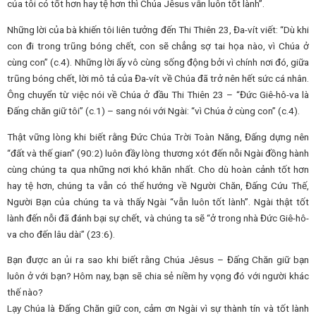
của tôi có tốt hơn hay tệ hơn thì Chúa Jêsus vẫn luôn tốt lành”.
Những lời của bà khiến tôi liên tưởng đến Thi Thiên 23, Đa-vít viết: “Dù khi
con đi trong trũng bóng chết, con sẽ chẳng sợ tai họa nào, vì Chúa ở
cùng con” (c.4). Những lời ấy vô cùng sống động bởi vì chính nơi đó, giữa
trũng bóng chết, lời mô tả của Đa-vít về Chúa đã trở nên hết sức cá nhân.
Ông chuyển từ việc nói về Chúa ở đầu Thi Thiên 23 – “Đức Giê-hô-va là
Đấng chăn giữ tôi” (c.1) – sang nói với Ngài: “vì Chúa ở cùng con” (c.4).
Thật vững lòng khi biết rằng Đức Chúa Trời Toàn Năng, Đấng dựng nên
“đất và thế gian” (90:2) luôn đầy lòng thương xót đến nỗi Ngài đồng hành
cùng chúng ta qua những nơi khó khăn nhất. Cho dù hoàn cảnh tốt hơn
hay tệ hơn, chúng ta vẫn có thể hướng về Người Chăn, Đấng Cứu Thế,
Người Bạn của chúng ta và thấy Ngài “vẫn luôn tốt lành”. Ngài thật tốt
lành đến nỗi đã đánh bại sự chết, và chúng ta sẽ “ở trong nhà Đức Giê-hô-
va cho đến lâu dài” (23:6).
Bạn được an ủi ra sao khi biết rằng Chúa Jêsus – Đấng Chăn giữ bạn
luôn ở với bạn? Hôm nay, bạn sẽ chia sẻ niềm hy vọng đó với người khác
thế nào?
Lạy Chúa là Đấng Chăn giữ con, cảm ơn Ngài vì sự thành tín và tốt lành