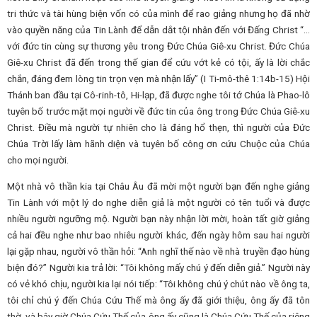
tri thức và tài hùng biện vốn có của mình để rao giảng nhưng họ đã nhờ
vào quyền năng của Tin Lành để dẫn dắt tội nhân đến với Đấng Christ “…
với đức tin cùng sự thương yêu trong Đức Chúa Giê-xu Christ. Đức Chúa
Giê-xu Christ đã đến trong thế gian để cứu vớt kẻ có tội, ấy là lời chắc
chắn, đáng đem lòng tin trọn vẹn mà nhận lấy” (I Ti-mô-thê 1:14b-15) Hội
Thánh ban đầu tại Cô-rinh-tô, Hi-lạp, đã được nghe tôi tớ Chúa là Phao-lô
tuyên bố trước mặt mọi người về đức tin của ông trong Đức Chúa Giê-xu
Christ. Điều mà người tự nhiên cho là đáng hổ thẹn, thì người của Đức
Chúa Trời lấy làm hãnh diện và tuyên bố công ơn cứu Chuộc của Chúa
cho mọi người.
Một nhà vô thần kia tại Châu Âu đã mời một người bạn đến nghe giảng
Tin Lành với một lý do nghe diễn giả là một người có tên tuổi và được
nhiều người ngưỡng mộ. Người bạn này nhận lời mời, hoàn tất giờ giảng
cả hai đều nghe như bao nhiêu người khác, đến ngày hôm sau hai người
lại gặp nhau, người vô thần hỏi: “Anh nghĩ thế nào về nhà truyền đạo hùng
biện đó?” Người kia trả lời: “Tôi không mấy chú ý đến diễn giả.” Người này
có vẻ khó chịu, người kia lại nói tiếp: “Tôi không chú ý chút nào về ông ta,
tôi chỉ chú ý đến Chúa Cứu Thế mà ông ấy đã giới thiệu, ông ấy đã tôn
thờ, và bây giờ Chúa Cứu Thế của ông ấy cũng là Chúa Cứu Thế của riêng