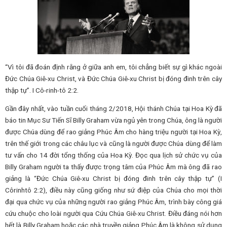
“Vì tôi đã đoán định rằng ở giữa anh em, tôi chẳng biết sự gì khác ngoài
Đức Chúa Giê-xu Christ, và Đức Chúa Giê-xu Christ bị đóng đinh trên cây
thập tự”. I Cô-rinh-tô 2:2.
Gần đây nhất, vào tuần cuối tháng 2/2018, Hội thánh Chúa tại Hoa Kỳ đã
báo tin Mục Sư Tiến Sĩ Billy Graham vừa ngủ yên trong Chúa, ông là người
được Chúa dùng để rao giảng Phúc Âm cho hàng triệu người tại Hoa Kỳ,
trên thế giới trong các châu lục và cũng là người được Chúa dùng để làm
tư vấn cho 14 đời tổng thống của Hoa Kỳ. Đọc qua lịch sử chức vụ của
Billy Graham người ta thấy được trọng tâm của Phúc Âm mà ông đã rao
giảng là “Đức Chúa Giê-xu Christ bị đóng đinh trên cây thập tự” (I
Côrinhtô 2:2), điều này cũng giống như sứ điệp của Chúa cho mọi thời
đại qua chức vụ của những người rao giảng Phúc Âm, trình bày công giá
cứu chuộc cho loài người qua Cứu Chúa Giê-xu Christ. Điều đáng nói hơn
hết là Billy Graham hoặc các nhà truyền giảng Phúc Âm là không sử dụng