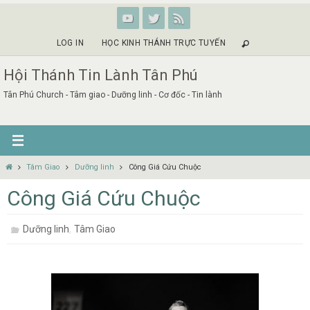
Skip
to
content
LOG IN
HỌC KINH THÁNH TRỰC TUYẾN
Hội Thánh Tin Lành Tân Phú
Tân Phú Church - Tâm giao - Dưỡng linh - Cơ đốc - Tin lành
Home
Tâm Giao
Dưỡng linh
Công Giá Cứu Chuộc
Công Giá Cứu Chuộc
,
Dưỡng linh
Tâm Giao