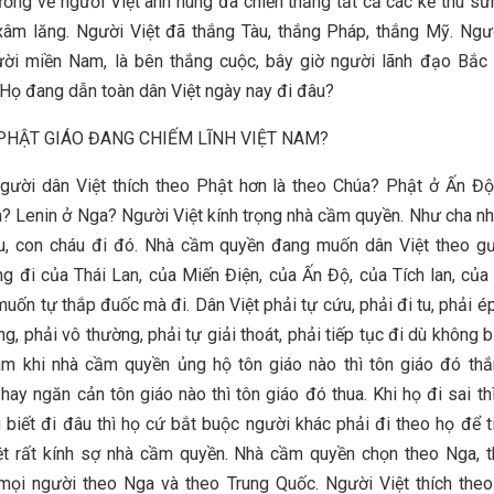
ưởng về người Việt anh hùng đã chiến thắng tất cả các kẻ thù sừ
xâm lăng. Người Việt đã thắng Tàu, thắng Pháp, thắng Mỹ. Ngư
ười miền Nam, là bên thắng cuộc, bây giờ người lãnh đạo Bắc 
 Họ đang dẫn toàn dân Việt ngày nay đi đâu?
 PHẬT GIÁO ĐANG CHIẾM LĨNH VIỆT NAM?
gười dân Việt thích theo Phật hơn là theo Chúa? Phật ở Ấn Đ
? Lenin ở Nga? Người Việt kính trọng nhà cầm quyền. Như cha n
u, con cháu đi đó. Nhà cầm quyền đang muốn dân Việt theo g
g đi của Thái Lan, của Miến Điện, của Ấn Độ, của Tích lan, của
muốn tự thắp đuốc mà đi. Dân Việt phải tự cứu, phải đi tu, phải ép
, phải vô thường, phải tự giải thoát, phải tiếp tục đi dù không b
m khi nhà cầm quyền ủng hộ tôn giáo nào thì tôn giáo đó thắ
hay ngăn cản tôn giáo nào thì tôn giáo đó thua. Khi họ đi sai thì
 biết đi đâu thì họ cứ bắt buộc người khác phải đi theo họ để ti
ệt rất kính sợ nhà cầm quyền. Nhà cầm quyền chọn theo Nga, t
mọi người theo Nga và theo Trung Quốc. Người Việt thích the