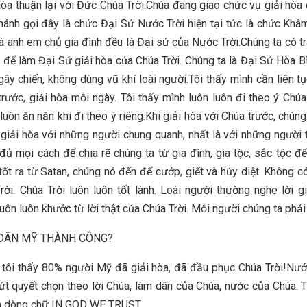
òa thuận lại với Đức Chúa Trời.Chúa đang giao chức vụ giải hòa
Thánh gọi đây là chức Đại Sứ Nước Trời hiện tại tức là chức Khâ
và anh em chủ gia đình đều là Đại sứ của Nước Trời.Chúng ta có t
 để làm Đại Sứ giải hòa của Chúa Trời. Chúng ta là Đại Sứ Hòa B
gây chiến, không dùng vũ khí loài người.Tôi thấy mình cần liên tụ
trước, giải hòa mỗi ngày. Tôi thấy mình luôn luôn đi theo ý Chúa
luôn ăn năn khi đi theo ý riêng.Khi giải hòa với Chúa trước, chún
giải hòa với những người chung quanh, nhất là với những người 
đủ mọi cách để chia rẽ chúng ta từ gia đình, gia tộc, sắc tộc đế
tốt ra từ Satan, chúng nó đến để cướp, giết và hủy diệt. Không có
rời. Chúa Trời luôn luôn tốt lành. Loài người thường nghe lời g
luôn luôn khước từ lời thật của Chúa Trời. Mỗi người chúng ta phải
 DÂN MỸ THÀNH CÔNG?
 tôi thấy 80% người Mỹ đã giải hòa, đã đầu phục Chúa Trời!Nư
t quyết chọn theo lời Chúa, làm dân của Chúa, nước của Chúa.
in dòng chữ IN GOD WE TRUST.