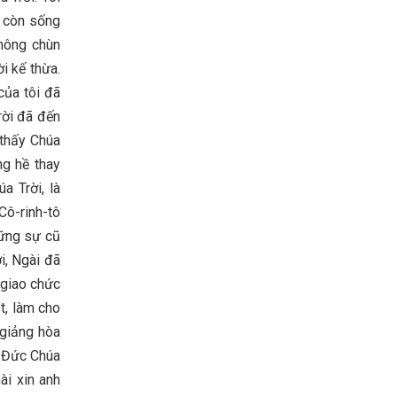
n còn sống
không chùn
i kế thừa.
của tôi đã
rời đã đến
 thấy Chúa
ng hề thay
a Trời, là
Cô-rinh-tô
hững sự cũ
i, Ngài đã
 giao chức
t, làm cho
 giảng hòa
ư Đức Chúa
ài xin anh