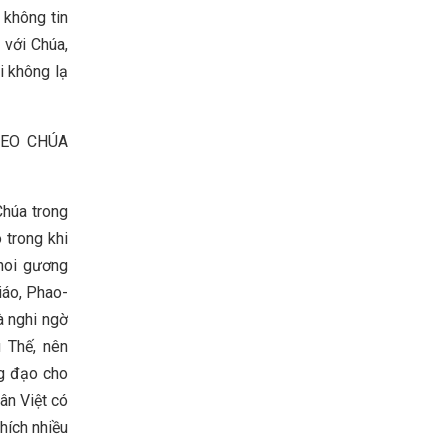
 không tin
 với Chúa,
i không lạ
HEO CHÚA
Chúa trong
 trong khi
noi gương
iáo, Phao-
à nghi ngờ
 Thế, nên
ng đạo cho
ân Việt có
hích nhiều