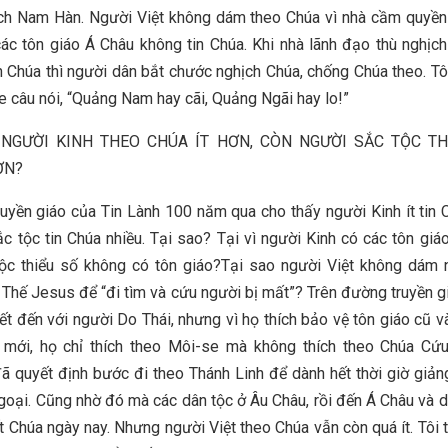
ch Nam Hàn. Người Việt không dám theo Chúa vì nhà cầm quyền
ác tôn giáo Á Châu không tin Chúa. Khi nhà lãnh đạo thù nghịch
 Chúa thì người dân bắt chước nghịch Chúa, chống Chúa theo. Tô
he câu nói, “Quảng Nam hay cãi, Quảng Ngãi hay lo!”
 NGƯỜI KINH THEO CHÚA ÍT HƠN, CÒN NGƯỜI SẮC TỘC T
ƠN?
ruyền giáo của Tin Lành 100 năm qua cho thấy người Kinh ít tin 
ắc tộc tin Chúa nhiều. Tại sao? Tại vì người Kinh có các tôn giáo
tộc thiểu số không có tôn giáo?Tại sao người Việt không dám 
Thế Jesus để “đi tìm và cứu người bị mất”? Trên đường truyền g
hết đến với người Do Thái, nhưng vì họ thích bảo vệ tôn giáo cũ v
 mới, họ chỉ thích theo Môi-se mà không thích theo Chúa Cứu
ã quyết định bước đi theo Thánh Linh để dành hết thời giờ giả
goại. Cũng nhờ đó mà các dân tộc ở Âu Châu, rồi đến Á Châu và d
ết Chúa ngày nay. Nhưng người Việt theo Chúa vẫn còn quá ít. Tôi t