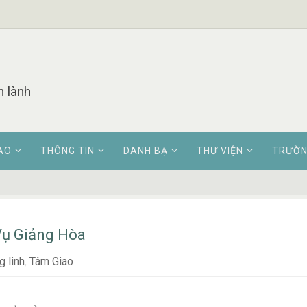
n lành
AO
THÔNG TIN
DANH BẠ
THƯ VIỆN
TRƯỜN
Vụ Giảng Hòa
 linh
,
Tâm Giao