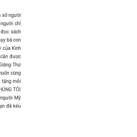
a số người
 người chỉ
h đọc sách
dạy bà con
y của Kinh
t cần được
 Giăng Thứ
 muốn cùng
n tặng mỗi
CHÚNG TÔI
 người Mỹ
Bạn đã kêu