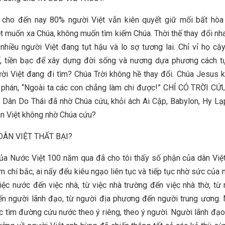
i cho đến nay 80% người Việt vẫn kiên quyết giữ mối bất hòa 
t muốn xa Chúa, không muốn tìm kiếm Chúa. Thời thế thay đổi nh
nhiều người Việt đang tụt hậu và lo sợ tương lai. Chỉ vỉ họ cậy
ế, tiền bạc để xây dựng đời sống và nương dựa phương cách t
ời Việt đang đi tìm? Chúa Trời không hề thay đổi. Chúa Jesus 
 phán, “Ngoài ta các con chẳng làm chi được!” CHỈ CÓ TRỜI CỨ
 Dân Do Thái đã nhờ Chúa cứu, khỏi ách Ai Cập, Babylon, Hy L
ân Việt không nhờ Chúa cứu?
DÂN VIỆT THẤT BẠI?
ủa Nước Việt 100 năm qua đã cho tôi thấy số phận của dân Việ
am chí bắc, ai nấy đểu kiêu ngạo liên tục và tiếp tục nhờ sức của 
iệc nước đến việc nhà, từ việc nhà trường đến việc nhà thờ, từ
n người lãnh đạo, từ người địa phương đến người trung ương.
c tìm đường cứu nước theo ý riêng, theo ý người. Người lãnh đạo