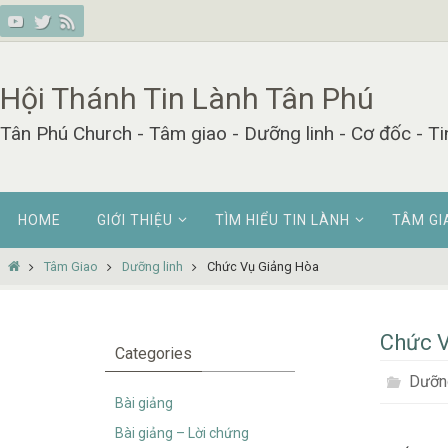
Skip
to
content
Hội Thánh Tin Lành Tân Phú
Tân Phú Church - Tâm giao - Dưỡng linh - Cơ đốc - Ti
Skip
HOME
GIỚI THIỆU
TÌM HIỂU TIN LÀNH
TÂM GI
to
content
Home
Tâm Giao
Dưỡng linh
Chức Vụ Giảng Hòa
Chức 
Categories
Dưỡng
Bài giảng
Bài giảng – Lời chứng