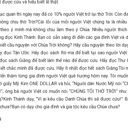
 được cứu và hiểu biết lẽ thật.
lạc quan thì ngày nay đã có 10% người Việt trở lại thờ Trời. Còn đ
không chịu thờ Trời?Cái lỗi của mỗi người Việt chúng ta là nhiều
 theo ý mình mà không chịu làm theo ý Chúa. Nhiều người thíc
ng đọc Kinh Thánh. Bạn có sẵn sàng đi đến các gia đình Việt và 
biết cầu nguyện với Chúa Trời không? Hãy cầu nguyện theo lời dạ
y đọc Tân Ước. Hãy đọc sách Rô-ma để biết tại sao người Việ
đọc sách Giăng để biết làm thế nào để được cứu. Hãy đọc Thư
iết chắc mình đã được cứu. Hãy ít nhất đọc hết sách Giăng.Tôi
đến thăm từng gia đình người Việt quê hương hôm nay. Tôi muố
tờ giấy Mỹ Kim ONE DOLLAR và hỏi, “Người dân Nước Mỹ nói “
”, ông bà người Việt có muốn nói “CHÚNG TÔI THỜ TRỜI” như
?Kinh Thánh dạy, “Vì ai kêu cầu Danh Chúa thì sẽ được cứu!” 
chưa?Bạn có dạy cho gia đình và gia tộc kêu cầu Chúa chưa?
N