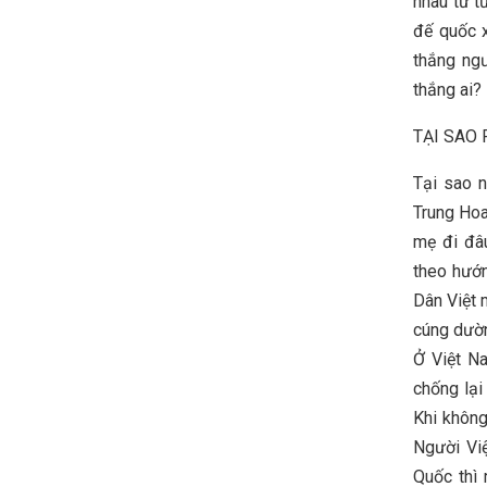
nhau tư t
đế quốc 
thắng ng
thắng ai?
TẠI SAO
Tại sao n
Trung Hoa
mẹ đi đâ
theo hướn
Dân Việt 
cúng dường
Ở Việt Na
chống lại 
Khi không
Người Vi
Quốc thì 