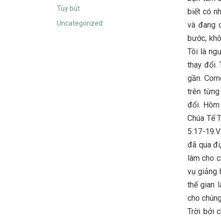
Tùy bút
biết có n
Uncategorized
và đang c
bước, khô
Tôi là ng
thay đổi.
gần. Come
trên từng
đổi. Hôm 
Chúa Tể T
5:17-19.V
đã qua đi
làm cho c
vụ giảng 
thế gian 
cho chúng
Trời bởi 