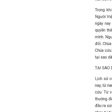
Trong kh
Người Việ
ngày nay 
quyền th
mình. Ngư
đổi. Chúa
Chúa cứu.
tại sao d
TẠI SAO 
Lịch sử c
nay, từ n
cứu. Từ v
thường đế
đều ra sứ