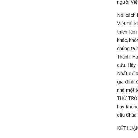
người Việt
Nói cách 
Việt thì 
thích làm
khác, khô
chúng ta 
Thánh. Hã
cứu. Hãy 
Nhất để b
gia đình 
nhà một 
THỜ TRỜI
hay không
cầu Chúa 
KẾT LUẬ