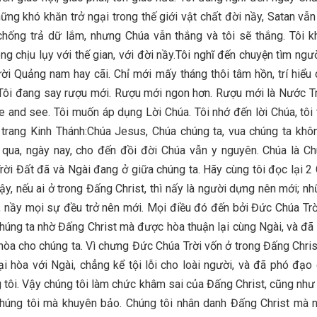
hững khó khăn trở ngại trong thế giới vật chất đời nầy, Satan vẫ
hống trả dữ lắm, nhưng Chúa vẫn thắng và tôi sẽ thắng. Tôi 
ng chịu lụy với thế gian, với đời nầy.Tôi nghĩ đến chuyện tìm ngườ
ười Quảng nam hay cãi. Chỉ mới mấy tháng thôi tâm hồn, trí hiểu 
 Tôi đang say rượu mới. Rượu mới ngon hơn. Rượu mới là Nước T
 and see. Tôi muốn áp dụng Lời Chúa. Tôi nhớ đến lời Chúa, tôi
 trang Kinh Thánh:Chúa Jesus, Chúa chúng ta, vua chúng ta khô
qua, ngày nay, cho đến đồi đời Chúa vẫn y nguyên. Chúa là Chú
rời Đất đã và Ngài đang ở giữa chúng ta. Hãy cùng tôi đọc lại 2 
ậy, nếu ai ở trong Đấng Christ, thì nấy là người dựng nên mới; n
, nầy mọi sự đều trở nên mới. Mọi điều đó đến bởi Đức Chúa Trờ
húng ta nhờ Đấng Christ mà được hòa thuận lại cùng Ngài, và đã
hòa cho chúng ta. Vì chưng Đức Chúa Trời vốn ở trong Đấng Chris
lại hòa với Ngài, chẳng kể tội lỗi cho loài người, và đã phó đạo
 tôi. Vậy chúng tôi làm chức khâm sai của Đấng Christ, cũng nh
chúng tôi mà khuyên bảo. Chúng tôi nhân danh Đấng Christ mà n