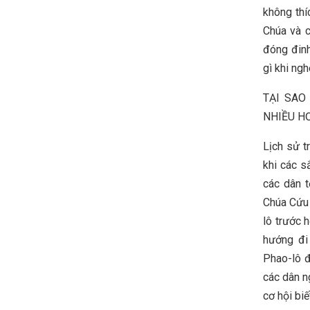
không thí
Chúa và c
đóng đinh
gì khi ng
TẠI SAO
NHIỀU H
Lịch sử t
khi các s
các dân 
Chúa Cứu 
lô trước 
hướng đi
Phao-lô đ
các dân n
cơ hội bi