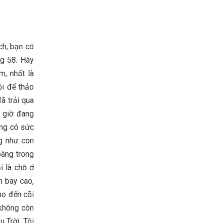
ch, bạn có
ng 58. Hãy
m, nhất là
ội để thảo
ã trải qua
y giờ đang
ông có sức
g như con
bàng trong
i là chỗ ở
h bay cao,
ho đến cõi
 không còn
 Trời. Tôi