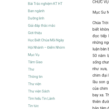
CHỨC VỤ 
Bài Trắc nghiệm KT HT
Ban ngành
Mục Sư N
Dưỡng linh
Chúa Trời
Giải đáp thắc mắc
biết khôn
Giới thiệu
đọc tiếp 
Học Biết Chúa Mỗi Ngày
những ngư
Hội Nhánh – Điểm Nhóm
luận bàn 
Mục Vụ
50 năm lậ
sống chun
Tâm Giao
như xưa,
Thơ
chim đại 
Thông tin
lầu son g
Thư viện
của chim 
Thư viện Sách
bay xa. T
Tìm hiểu Tin Lành
thiên đườ
Tin tức
bận tâm đ