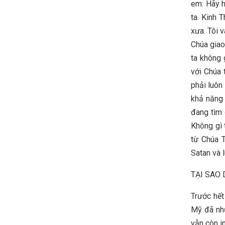
em: Hãy h
ta. Kinh 
xưa. Tôi 
Chúa giao
ta không 
với Chúa 
phải luôn 
khả năng 
đang tìm 
Không gì 
từ Chúa T
Satan và 
TẠI SAO
Trước hết
Mỹ đã nhứ
vẫn còn 