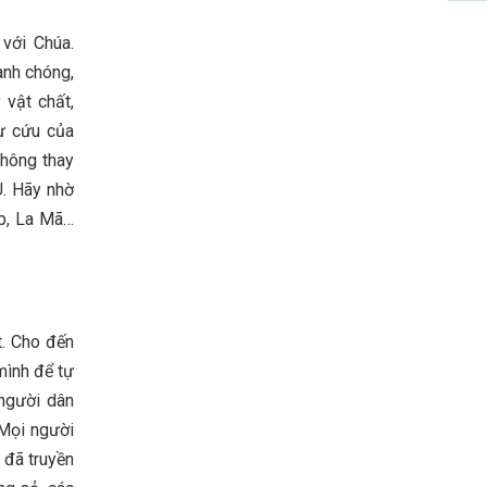
với Chúa.
anh chóng,
 vật chất,
ự cứu của
không thay
U. Hãy nhờ
ạp, La Mã…
t. Cho đến
mình để tự
 người dân
 Mọi người
 đã truyền