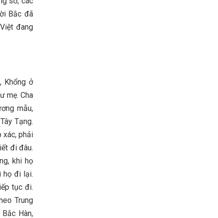
ng sỏ, các
ời Bắc đã
Việt đang
ộ, Khổng ở
hư mẹ. Cha
ương mẫu,
 Tây Tạng.
 xác, phải
iết đi đâu.
ng, khi họ
 họ đi lại.
ếp tục đi.
heo Trung
o Bắc Hàn,