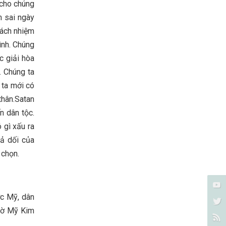
 cho chúng
m sai ngày
rách nhiệm
ình. Chúng
c giải hòa
. Chúng ta
g ta mới có
thân.Satan
n dân tộc.
 gì xấu ra
iả dối của
 chọn.
ớc Mỹ, dân
 Tờ Mỹ Kim