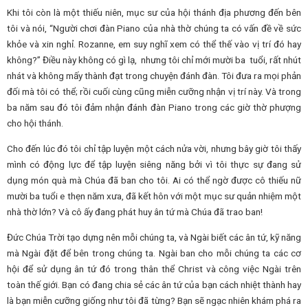
Khi tôi còn là một thiếu niên, mục sư của hội thánh địa phương đến bên
tôi và nói, “Người chơi đàn Piano của nhà thờ chúng ta có vấn đề về sức
khỏe và xin nghỉ. Rozanne, em suy nghĩ xem có thể thế vào vị trí đó hay
không?” Điều này không có gì lạ, nhưng tôi chỉ mới mười ba tuổi, rất nhút
nhát và không mấy thành đạt trong chuyện đánh đàn. Tôi đưa ra mọi phản
đối mà tôi có thể; rồi cuối cùng cũng miễn cưỡng nhận vị trí này. Và trong
ba năm sau đó tôi đảm nhận đánh đàn Piano trong các giờ thờ phượng
cho hội thánh.
Cho đến lúc đó tôi chỉ tập luyện một cách nửa vời, nhưng bây giờ tôi thấy
mình có động lực để tập luyện siêng năng bởi vì tôi thực sự đang sử
dụng món quà mà Chúa đã ban cho tôi. Ai có thể ngờ được cô thiếu nữ
mười ba tuổi e thẹn năm xưa, đã kết hôn với một mục sư quản nhiệm một
nhà thờ lớn? Và cô ấy đang phát huy ân tứ mà Chúa đã trao ban!
Đức Chúa Trời tạo dựng nên mỗi chúng ta, và Ngài biết các ân tứ, kỹ năng
mà Ngài đặt để bên trong chúng ta. Ngài ban cho mỗi chúng ta các cơ
hội để sử dụng ân tứ đó trong thân thể Christ và công việc Ngài trên
toàn thế giới. Bạn có đang chia sẻ các ân tứ của bạn cách nhiệt thành hay
là bạn miễn cưỡng giống như tôi đã từng? Bạn sẽ ngạc nhiên khám phá ra