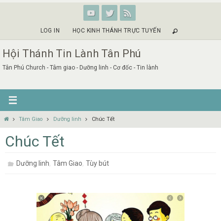
Skip
to
content
LOG IN
HỌC KINH THÁNH TRỰC TUYẾN
Hội Thánh Tin Lành Tân Phú
Tân Phú Church - Tâm giao - Dưỡng linh - Cơ đốc - Tin lành
Home
Tâm Giao
Dưỡng linh
Chúc Tết
Chúc Tết
,
,
Dưỡng linh
Tâm Giao
Tùy bút