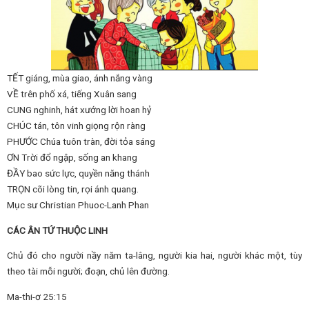
TẾT giáng, mùa giao, ánh nắng vàng
VỀ trên phố xá, tiếng Xuân sang
CUNG nghinh, hát xướng lời hoan hỷ
CHÚC tán, tôn vinh giọng rộn ràng
PHƯỚC Chúa tuôn tràn, đời tỏa sáng
ƠN Trời đổ ngập, sống an khang
ĐẦY bao sức lực, quyền năng thánh
TRỌN cõi lòng tin, rọi ánh quang.
Mục sư Christian Phuoc-Lanh Phan
CÁC ÂN TỨ THUỘC LINH
Chủ đó cho người nầy năm ta-lâng, người kia hai, người khác một, tùy
theo tài mỗi người; đoạn, chủ lên đường.
Ma-thi-ơ 25:15