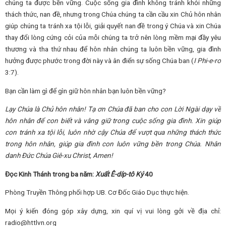
chúng ta được bền vững. Cuộc sống gia đình không tránh khỏi những
thách thức, nan đề, nhưng trong Chúa chúng ta cần cầu xin Chủ hôn nhân
giúp chúng ta tránh xa tội lỗi, giải quyết nan đề trong ý Chúa và xin Chúa
thay đổi lòng cứng cỏi của mỗi chúng ta trở nên lòng mềm mại đầy yêu
thương và tha thứ nhau để hôn nhân chúng ta luôn bền vững, gia đình
hưởng được phước trong đời này và ân điển sự sống Chúa ban (
I Phi-e-rơ
3:7).
Bạn cần làm gì để gìn giữ hôn nhân bạn luôn bền vững?
Lạy
Chúa là Chủ hôn nhân!
Tạ ơn Chúa đã ban cho con Lời Ngài dạy về
hôn nhân để con biết và vâng giữ trong cuộc sống gia đình. Xin giúp
con tránh xa tội lỗi, luôn nhờ cậy Chúa để vượt qua những thách thức
trong hôn nhân, giúp gia đình con luôn vững bền trong Chúa. Nhân
danh Đức Chúa Giê-xu Christ, Amen!
Đọc Kinh Thánh trong ba năm:
Xuất Ê-díp-tô Ký
40
Phòng Truyền Thông phối hợp UB. Cơ Đốc Giáo Dục thực hiện.
Mọi ý kiến đóng góp xây dựng, xin quí vị vui lòng gởi về địa chỉ:
radio@httlvn.org