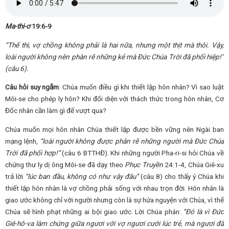
Ma-thi-ơ
19:6-9
“Thế thì, vợ chồng không phải là hai nữa, nhưng một thịt mà thôi. Vậy,
loài người không nên phân rẽ những kẻ mà Đức Chúa Trời đã phối hiệp!”
(
câu 6
)
.
Câu hỏi suy ngẫm
: Chúa muốn điều gì khi thiết lập hôn nhân? Vì sao luật
Môi-se cho phép ly hôn? Khi đối diện với thách thức trong hôn nhân, Cơ
Đốc nhân cần làm gì để vượt qua?
Chúa muốn mọi hôn nhân Chúa thiết lập được bền vững nên Ngài ban
mạng lệnh,
“
loài người không được phân rẽ những người mà Đức Chúa
Trời đã phối hợp!
”
(câu 6 BTTHĐ). Khi những người Pha-ri-si hỏi Chúa về
chứng thư ly dị ông Môi-se đã dạy theo
Phục Truyền
24:1-4, Chúa Giê-xu
trả lời
“
lúc ban đầu, không có như vậy đâu
”
(câu 8) cho thấy ý Chúa khi
thiết lập hôn nhân là vợ chồng phải sống với nhau trọn đời. Hôn nhân là
giao ước không chỉ với người nhưng còn là sự hứa nguyện với Chúa, vì thế
Chúa sẽ hình phạt những ai bội giao ước. Lời Chúa phán:
“
Đó là vì Đức
Giê-hô-va làm chứng giữa ngươi với vợ ngươi cưới lúc trẻ, mà ngươi đã