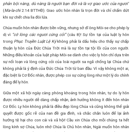
phản bội nàng, dù nàng là người bạn đời và là vợ giao ước của ngươi
”
(
Ma-la-chi
2:14 BTTHĐ). Giao ước hôn nhân là trọn đời và chỉ chấm dứt
khi sự chết chia lìa đôi lứa.
Chúa muốn hôn nhân được bền vững, nhưng sở dĩ ông Môi-se cho phép ly
dị vì
“cớ
lòng
các ngươi
cứng cỏi
”
(câu 8)! Sự tồn tại của luật ly hôn
trong
Phục Truyền Luật Lệ Ký
không phải là dấu hiệu cho thấy sự chấp
thuận ly hôn của Đức Chúa Trời mà là sự tồn tại tội lỗi của con người.
Những điều khoản của luật pháp Môi-se dành cho việc ly hôn chỉ dựa trên
sự nổi loạn và lòng cứng cỏi của loài người sa ngã chống lại Chúa chứ
không phải là ý định của Đức Chúa Trời từ ban đầu. Vì vậy không một ai,
đặc biệt là Cơ Đốc nhân, được phép coi sự cứng lòng như một lý do chính
đáng để ly hôn.
Giữa một xã hội ngày càng phóng khoáng trong hôn nhân, tự do ly hôn
được nhiều người dễ dàng chấp nhận, ảnh hưởng không ít đến hôn nhân
Cơ Đốc. Ly hôn không phải là điều đẹp lòng Chúa và cũng không thể giải
quyết được gốc rễ của nan đề gia đình, và chắc chắn luôn để lại ảnh
hưởng tệ hại cho con cái và xã hội! Cầu xin Chúa cho mỗi chúng ta hết
lòng kính sợ Chúa, luôn nhớ Chúa là Chủ hôn nhân, Ngài muốn hôn nhân