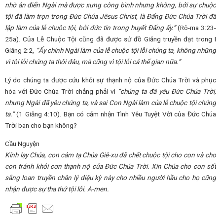
nhờ ân điển Ngài mà được xưng công bình nhưng không, bởi sự chuộc
tội đã làm trọn trong Đức Chúa Jêsus Christ, là Đấng Đức Chúa Trời đã
lập làm của lễ chuộc tội, bởi đức tin trong huyết Đấng ấy.”
(Rô-ma 3:23-
25a). Của Lễ Chuộc Tội cũng đã được sứ đồ Giăng truyền đạt trong I
Giăng 2:2,
“Ấy chính Ngài làm của lễ chuộc tội lỗi chúng ta, không những
vì tội lỗi chúng ta thôi đâu, mà cũng vì tội lỗi cả thế gian nữa.”
Lý do chúng ta được cứu khỏi sự thạnh nộ của Đức Chúa Trời và phục
hòa với Đức Chúa Trời chẳng phải vì
“chúng ta đã yêu Đức Chúa Trời,
nhưng Ngài đã yêu chúng ta, và sai Con Ngài làm của lễ chuộc tội chúng
ta.”
(1 Giăng 4:10). Bạn có cảm nhận Tình Yêu Tuyệt Vời của Đức Chúa
Trời ban cho bạn không?
Cầu Nguyện
Kính lạy Chúa, con cảm tạ Chúa Giê-xu đã chết chuộc tội cho con và cho
con tránh khỏi cơn thạnh nộ của Đức Chúa Trời. Xin Chúa cho con sốt
sắng loan truyền chân lý diệu kỳ này cho nhiều người hầu cho họ cũng
nhận được sự tha thứ tội lỗi. A-men.