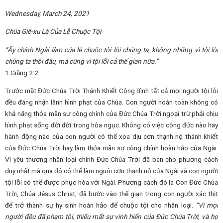
Wednesday, March 24, 2021
Chúa Giê-xu Là Của Lễ Chuộc Tội
“Ấy chính Ngài làm của lễ chuộc tội lỗi chúng ta, không những vì tội lỗi
chúng ta thôi đâu, mà cũng vì tội lỗi cả thế gian nữa.”
1 Giăng 2:2
Trước mặt Đức Chúa Trời Thánh Khiết Công Bình tất cả mọi người tội lỗi
đều đáng nhận lãnh hình phạt của Chúa. Con người hoàn toàn không có
khả năng thỏa mãn sự công chính của Đức Chúa Trời ngoại trừ phải chịu
hình phạt sống đời đời trong hỏa ngục. Không có việc công đức nào hay
hành động nào của con người có thể xoa dịu cơn thạnh nộ thánh khiết
của Đức Chúa Trời hay làm thỏa mãn sự công chính hoàn hảo của Ngài.
Vì yêu thương nhân loại chính Đức Chúa Trời đã ban cho phương cách
duy nhất mà qua đó có thể làm nguôi cơn thạnh nộ của Ngài và con người
tội lỗi có thể được phục hòa với Ngài. Phương cách đó là Con Đức Chúa
Trời, Chúa Jêsus Christ, đã bước vào thế gian trong con người xác thịt
để trở thành sự hy sinh hoàn hảo để chuộc tội cho nhân loại.
“Vì mọi
người đều đã phạm tội, thiếu mất sự vinh hiển của Đức Chúa Trời, và họ