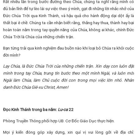
Rất nhiều lần trong bước đường theo Chúa, chúng ta nghĩ rằng mình có
đủ bản lĩnh để tự lèo lái sự việc theo ý mình, gạt đi những lời nhắc nhở của
Đức Chúa Trời qua Kinh Thánh, và hậu quả cho hành động dại dột ấy là
thất bại ê chề. Chúng ta cần nhận biết rằng, thắng hay thua, thành hay bại
hoàn toàn nằm trong tay quyền năng của Chúa, không ai khác, chính Đức
Chúa Trời là Chúa của những chiến trận.
Bạn từng trải qua kinh nghiệm đau buồn nào khi loại bỏ Chúa ra khỏi cuộc
đời mình?
Lạy Chúa, là Đức Chúa Trời của những chiến trận. Xin dạy con luôn đặt
mình trong tay Chúa, trung tín bước theo một mình Ngài, và luôn mời
Ngài làm Chúa, làm Chủ cuộc đời con trong mọi việc lớn nhỏ. Nhân
danh Đức Chúa Giê-xu Christ, Amen!
Đọc Kinh Thánh trong ba năm:
Lu-ca
22
Phòng Truyền Thông phối hợp UB. Cơ Đốc Giáo Dục thực hiện.
Mọi ý kiến đóng góp xây dựng, xin quí vị vui lòng gởi về địa chỉ: