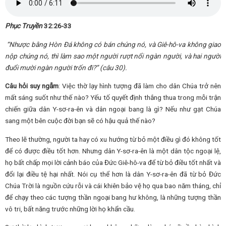
Phục Truyền
32:26-33
“Nhược bằng Hòn Đá không có bán chúng nó, và Giê-hô-va không giao
nộp chúng nó, thì làm sao một người rượt nổi ngàn người, và hai người
đuổi mười ngàn người trốn đi?” (câu 30).
Câu hỏi suy ngẫm
: Việc thờ lạy hình tượng đã làm cho dân Chúa trở nên
mất sáng suốt như thế nào? Yếu tố quyết định thắng thua trong mỗi trận
chiến giữa dân Y-sơ-ra-ên và dân ngoại bang là gì? Nếu như gạt Chúa
sang một bên cuộc đời bạn sẽ có hậu quả thế nào?
Theo lẽ thường, người ta hay có xu hướng từ bỏ một điều gì đó không tốt
để có được điều tốt hơn. Nhưng dân Y-sơ-ra-ên là một dân tộc ngoại lệ,
họ bất chấp mọi lời cảnh báo của Đức Giê-hô-va để từ bỏ điều tốt nhất và
đổi lại điều tệ hại nhất. Nói cụ thể hơn là dân Y-sơ-ra-ên đã từ bỏ Đức
Chúa Trời là nguồn cứu rỗi và cái khiên bảo vệ họ qua bao năm tháng, chỉ
để chạy theo các tượng thần ngoại bang hư không, là những tượng thần
vô tri, bất năng trước những lời họ khẩn cầu.