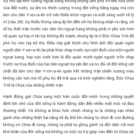
Sự thờ lạy hình tượng ngoại bang không những làm phá vỡ nền hòa bình
của đất nước, sự ấm no thịnh vượng trong đời sống hằng ngày, mà còn
làm cho dân Y-sơ-ra-ên trở nên thiếu khôn ngoan và mất sáng suốt về lý
trí (câu 28). Sự thiếu thông sáng ấy lớn đến nỗi họ không nhận ra rằng, sở
dĩ họ thất trận trước các dân tộc ngoại bang không phải vì yếu sức hơn
về quân sự hay vì tài lực không đủ mạnh, nhưng ấy là vì Đức Chúa Trời đã
phó họ vào tay kẻ thù. Điều này giải thích cho hình ảnh đội quân ngàn
người dân Y-sơ-ra-ên lại phải tháo chạy trước sự rượt đuổi của một người
ngoại bang, hay nực cười hơn là đội quân mười ngàn người trốn chạy
trước sự truy đuổi của hai dân ngoại! Sự yên ấm và no đủ về đời sống vật
chất đã làm cho dân Y-sơ-ra-ên quên hết những trận chiến xương máu
không cân sức mà tổ phụ họ đã trải qua và kinh nghiệm rằng, Đức Chúa
Trời là Chúa của những chiến trận.
Hành động gạt Chúa sang một bên cuộc đời mình trong những quyết
định lớn nhỏ của đời sống là hành động dẫn đến nhiều mất mát và đau
thương nhất. Và không ai khác hơn chính chúng ta là những nạn nhân
gánh chịu những thiệt hại nặng nề ấy. Bởi khi chúng ta chọn đi con đường
không có Chúa đi cùng, chúng ta phải tự gồng gánh và đối diện với mọi
khó khăn của đời sống mà không có một sự trợ giúp nào đến từ Chúa cả.