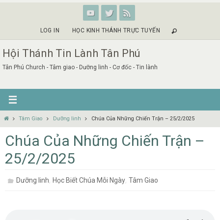
Skip
to
content
LOG IN
HỌC KINH THÁNH TRỰC TUYẾN
Hội Thánh Tin Lành Tân Phú
Tân Phú Church - Tâm giao - Dưỡng linh - Cơ đốc - Tin lành
Home
Tâm Giao
Dưỡng linh
Chúa Của Những Chiến Trận – 25/2/2025
Chúa Của Những Chiến Trận –
25/2/2025
,
,
Dưỡng linh
Học Biết Chúa Mỗi Ngày
Tâm Giao