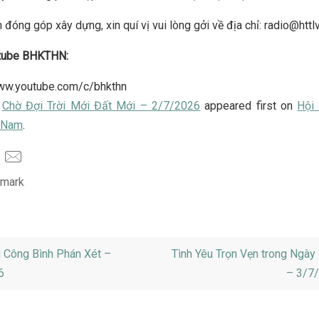
 đóng góp xây dựng, xin quí vị vui lòng gởi về địa chỉ: radio@httl
tube BHKTHN:
www.youtube.com/c/bhkthn
t
Chờ Đợi Trời Mới Đất Mới – 2/7/2026
appeared first on
Hội 
t Nam
.
mark
.
Công Bình Phán Xét –
Tình Yêu Trọn Vẹn trong Ngày
6
– 3/7