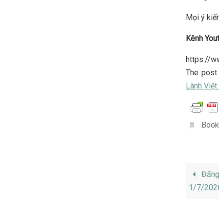
Mọi ý kiến
Kênh You
https://
The pos
Lành Việ
Book
Đấng 
1/7/202