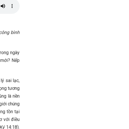
 công bình
trong ngày
t mới? Nếp
ý sai lạc,
vọng tương
ũng là nền
 giới chúng
ng tồn tại
ơ với điều
 Ký
14:18).