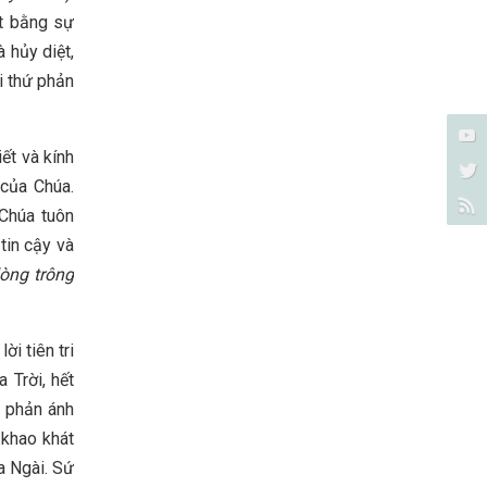
ật bằng sự
 hủy diệt,
i thứ phản
ết và kính
 của Chúa.
 Chúa tuôn
tin cậy và
lòng trông
i tiên tri
Trời, hết
 phản ánh
 khao khát
a Ngài. Sứ