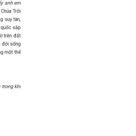
ấy anh em
 Chúa Trời
ng suy tàn,
g quốc sắp
 trên đất
i đời sống
ng một thế
 trong khi