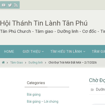
Skip
to
content
Hội Thánh Tin Lành Tân Phú
Tân Phú Church - Tâm giao - Dưỡng linh - Cơ đốc - Ti
Skip
HOME
GIỚI THIỆU
TÌM HIỂU TIN LÀNH
TÂM GI
to
content
Home
Tâm Giao
Dưỡng linh
Chờ Đợi Trời Mới Đất Mới – 2/7/2026
Chờ Đợ
Categories
Dưỡng
Bài giảng
Bài giảng – Lời chứng