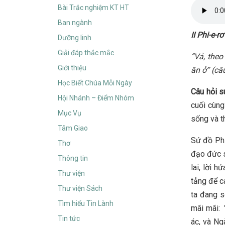
Bài Trắc nghiệm KT HT
Ban ngành
II Phi-e-rơ
Dưỡng linh
Giải đáp thắc mắc
“Vả, theo
Giới thiệu
ăn ở”
(câ
Học Biết Chúa Mỗi Ngày
Câu hỏi 
Hội Nhánh – Điểm Nhóm
cuối cùng
Mục Vụ
sống và t
Tâm Giao
Sứ đồ Phi
Thơ
đạo đức s
Thông tin
lai, lời h
Thư viện
tảng để cá
Thư viện Sách
ta đang s
Tìm hiểu Tin Lành
mãi mãi:
Tin tức
ác, và Ng