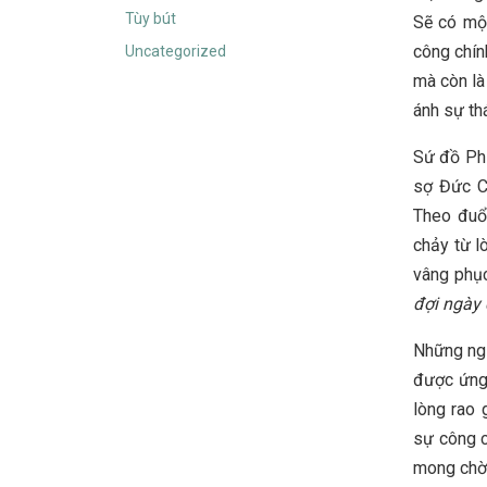
Tùy bút
Sẽ có một
công chín
Uncategorized
mà còn là
ánh sự thá
Sứ đồ Phi
sợ Đức Ch
Theo đuổi
chảy từ l
vâng phụ
đợi ngày
Những ngư
được ứng
lòng rao
sự công c
mong chờ 