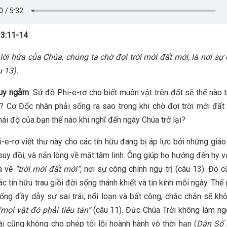
3:11-14
 lời hứa của Chúa, chúng ta chờ đợi trời mới đất mới, là nơi sự
u 13
)
.
suy ngẫm
: Sứ đồ Phi-e-rơ cho biết muôn vật trên đất sẽ thế nào 
? Cơ Đốc nhân phải sống ra sao trong khi chờ đợi trời mới đấ
hái độ của bạn thế nào khi nghĩ đến ngày Chúa trở lại?
-e-rơ viết thư này cho các tín hữu đang bị áp lực bởi những giáo l
uy đồi, và nản lòng về mặt tâm linh. Ông giúp họ hướng đến hy 
ứa về
“trời mới đất mới”
, nơi sự công chính ngự trị (câu 13). Đó c
c tín hữu trau giồi đời sống thánh khiết và tin kính mỗi ngày. Thế
ống đầy dẫy sự sai trái, nổi loạn và bất công, chắc chắn sẽ khô
“mọi vật đó phải tiêu tán”
(câu 11). Đức Chúa Trời không làm ng
ài cũng không cho phép tội lỗi hoành hành vô thời hạn (
Dân Số