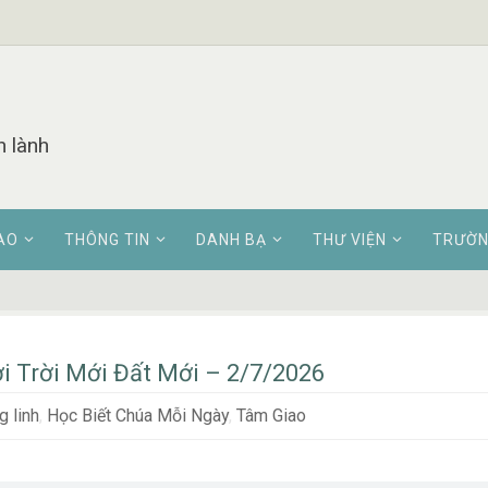
n lành
AO
THÔNG TIN
DANH BẠ
THƯ VIỆN
TRƯỜN
i Trời Mới Đất Mới – 2/7/2026
 linh
,
Học Biết Chúa Mỗi Ngày
,
Tâm Giao