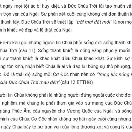
 ngày mọi tội ác bị hủy diệt, và Đức Chúa Trời tái tạo muôn v
h trọn vẹn của Ngài. Sự phán xét cuối cùng không chỉ đơn thuần là
 thanh tẩy. Đức Chúa Trời sẽ thiết lập
“trời mới đất mới”
là nơi mọ
nh khiết, vẻ đẹp và lẽ thật của Ngài.
-e-rơ kêu gọi những người tin Chúa phải sống đời sống thánh khi
úa Trời (câu 11). Sống thánh khiết là sống vâng phục ý muốn
 sự thánh khiết là khao khát điều Chúa khao khát. Sự kính sợ
òng tôn kính, nhận biết Chúa là ai và đáp lại bằng sự thờ phượng, 
c. Đó là thái độ sống mỗi Cơ Đốc nhân nên có
“trong lúc nóng 
 của Đức Chúa Trời mau đến”
(câu 12 BTTHĐ).
ời tin Chúa không phải là những người đứng ngoài cuộc chờ đợi lờ
 nghiệm, mà chúng ta phải tham gia vào sứ mạng của Đức Chúa 
 giảng Phúc Âm, cầu nguyện cho Vương Quốc của Ngài, và sống
hính của Chúa. Cơ Đốc nhân không sợ hãi ngày cuối cùng nhưng
ngày Chúa bày tỏ sự trọn vẹn của lòng thương xót và công lý củ