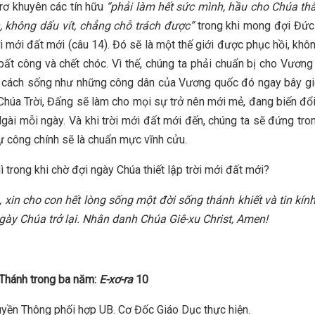
rơ khuyên các tín hữu
“phải làm hết sức mình, hầu cho Chúa th
, không dấu vít, chẳng chỗ trách được”
trong khi mong đợi Đức
ời mới đất mới (câu 14). Đó sẽ là một thế giới được phục hồi, khô
 bất công và chết chóc. Vì thế, chúng ta phải chuẩn bị cho Vươn
 cách sống như những công dân của Vương quốc đó ngay bây giờ
Chúa Trời, Đấng sẽ làm cho mọi sự trở nên mới mẻ, đang biến đổ
gài mỗi ngày. Và khi trời mới đất mới đến, chúng ta sẽ đứng tro
ự công chính sẽ là chuẩn mực vĩnh cửu.
ì trong khi chờ đợi ngày Chúa thiết lập trời mới đất mới?
 xin cho con hết lòng sống một đời sống thánh khiết và tin kính
gày Chúa trở lại.
Nhân danh Chúa Giê-xu Christ, Amen!
Thánh trong ba năm:
E-xơ-ra
10
yền Thông phối hợp UB. Cơ Đốc Giáo Dục thực hiện.