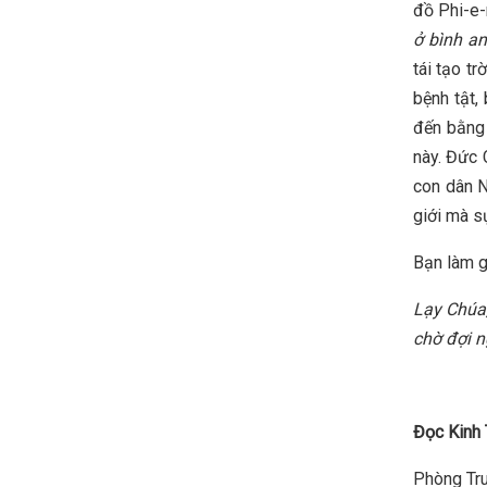
đồ Phi-e-
ở bình an
tái tạo tr
bệnh tật,
đến bằng
này. Đức 
con dân N
giới mà s
Bạn làm g
Lạy Chúa,
chờ đợi n
Đọc Kinh 
Phòng Tru