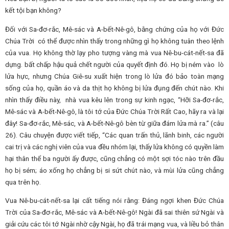
kết tội bạn không?
Đối với Sa-đơ-rắc, Mê-sác và A-bết-Nê-gô, bằng chứng của họ với Đức
Chúa Trời có thể được nhìn thấy trong những gì họ không tuân theo lệnh
của vua. Họ không thờ lạy pho tượng vàng mà vua Nê-bu-cát-nết-sa đã
dựng. bất chấp hậu quả chết người của quyết định đó. Họ bị ném vào lò
lửa hực, nhưng Chúa Giê-su xuất hiện trong lò lửa đó bảo toàn mạng
sống của họ, quần áo và da thịt họ không bị lửa đụng đến chút nào. Khi
nhìn thấy điều này, nhà vua kêu lên trong sự kinh ngạc, “Hỡi Sa-đơ-rắc,
Mê-sác và A-bết-Nê-gô, là tôi tớ của Đức Chúa Trời Rất Cao, hãy ra và lại
đây! Sa-đơ-rắc, Mê-sác, và A-bết-Nê-gô bèn từ giữa đám lửa mà ra.” (câu
26). Câu chuyện được viết tiếp, “Các quan trấn thủ, lãnh binh, các người
cai trị và các nghị viên của vua đều nhóm lại, thấy lửa không có quyền làm
hại thân thể ba người ấy được, cũng chẳng có một sợi tóc nào trên đầu
họ bị sém; áo xống họ chẳng bị si sứt chút nào, và mùi lửa cũng chẳng
qua trên họ.
Vua Nê-bu-cát-nết-sa lại cất tiếng nói rằng: Đáng ngợi khen Đức Chúa
Trời của Sa-đơ-rắc, Mê-sác và A-bết-Nê-gô! Ngài đã sai thiên sứ Ngài và
giải cứu các tôi tớ Ngài nhờ cậy Ngài, họ đã trái mạng vua, và liều bỏ thân