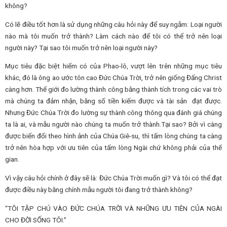
không?
Có lẽ điều tốt hơn là sử dụng những câu hỏi này để suy ngẫm: Loại người
nào mà tôi muốn trở thành? Làm cách nào để tôi có thể trở nên loại
người này? Tại sao tôi muốn trở nên loại người này?
Mục tiêu đặc biệt hiếm có của Phao-lô, vượt lên trên những mục tiêu
khác, đó là ông ao ước tôn cao Đức Chúa Trời, trở nên giống Đấng Christ
càng hơn. Thế giới đo lường thành công bằng thành tích trong các vai trò
mà chúng ta đảm nhận, bằng số tiền kiếm được và tài sản đạt được.
Nhưng Đức Chúa Trời đo lường sự thành công thông qua đánh giá chúng
ta là ai, và mẫu người nào chúng ta muốn trở thành.Tại sao? Bởi vì càng
được biến đổi theo hình ảnh của Chúa Giê-su, thì tấm lòng chúng ta càng
trở nên hòa hợp với ưu tiên của tấm lòng Ngài chứ không phải của thế
gian.
Vì vậy câu hỏi chính ở đây sẽ là: Đức Chúa Trời muốn gì? Và tôi có thể đạt
được điều này bằng chính mẫu người tôi đang trở thành không?
“TÔI TẬP CHÚ VÀO ĐỨC CHÚA TRỜI VÀ NHỮNG ƯU TIÊN CỦA NGÀI
CHO ĐỜI SỐNG TÔI.”