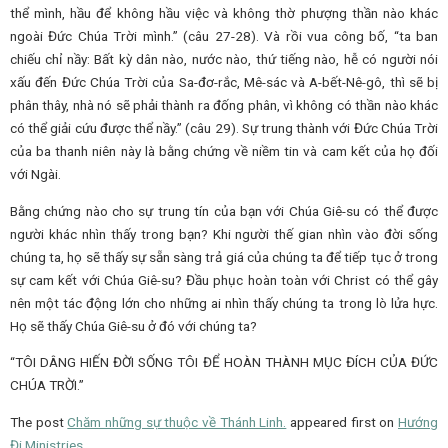
thể mình, hầu để không hầu việc và không thờ phượng thần nào khác
ngoài Đức Chúa Trời mình.” (câu 27-28). Và rồi vua công bố, “ta ban
chiếu chỉ nầy: Bất kỳ dân nào, nước nào, thứ tiếng nào, hễ có người nói
xấu đến Đức Chúa Trời của Sa-đơ-rắc, Mê-sác và A-bết-Nê-gô, thì sẽ bị
phân thây, nhà nó sẽ phải thành ra đống phân, vì không có thần nào khác
có thể giải cứu được thể nầy.” (câu 29). Sự trung thành với Đức Chúa Trời
của ba thanh niên này là bằng chứng về niềm tin và cam kết của họ đối
với Ngài.
Bằng chứng nào cho sự trung tín của bạn với Chúa Giê-su có thể được
người khác nhìn thấy trong bạn? Khi người thế gian nhìn vào đời sống
chúng ta, họ sẽ thấy sự sẵn sàng trả giá của chúng ta để tiếp tục ở trong
sự cam kết với Chúa Giê-su? Đầu phục hoàn toàn với Christ có thể gây
nên một tác động lớn cho những ai nhìn thấy chúng ta trong lò lửa hực.
Họ sẽ thấy Chúa Giê-su ở đó với chúng ta?
“TÔI DÂNG HIẾN ĐỜI SỐNG TÔI ĐỂ HOÀN THÀNH MỤC ĐÍCH CỦA ĐỨC
CHÚA TRỜI.”
The post
Chăm những sự thuộc về Thánh Linh.
appeared first on
Hướng
Đi Ministries
.