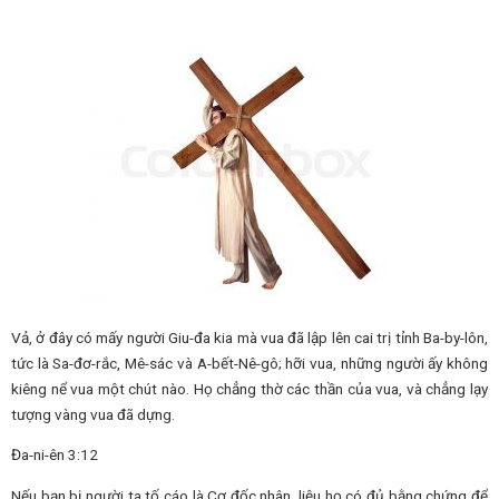
Vả, ở đây có mấy người Giu-đa kia mà vua đã lập lên cai trị tỉnh Ba-by-lôn,
tức là Sa-đơ-rắc, Mê-sác và A-bết-Nê-gô; hỡi vua, những người ấy không
kiêng nể vua một chút nào. Họ chẳng thờ các thần của vua, và chẳng lạy
tượng vàng vua đã dựng.
Đa-ni-ên 3:12
Nếu bạn bị người ta tố cáo là Cơ đốc nhân, liệu họ có đủ bằng chứng để