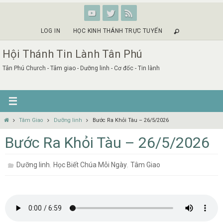
Skip
to
content
LOG IN
HỌC KINH THÁNH TRỰC TUYẾN
Hội Thánh Tin Lành Tân Phú
Tân Phú Church - Tâm giao - Dưỡng linh - Cơ đốc - Tin lành
Home
Tâm Giao
Dưỡng linh
Bước Ra Khỏi Tàu – 26/5/2026
Bước Ra Khỏi Tàu – 26/5/2026
,
,
Dưỡng linh
Học Biết Chúa Mỗi Ngày
Tâm Giao