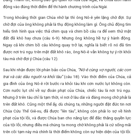
động vào đúng thời điểm để thi hành chương trình của Ngài.
Trong khoảng thời gian Chúa nhớ lại thì ông Nô-ê yên lặng chờ đợi. Sự
chờ đợi của ông không phải là thụ động không làm gì. Ông chủ động tìm
hiểu tình hình qua việc thả chim quạ và chim bồ câu ra để xem thử mặt
đất đã khô hay chưa (câu 6-9). Nhưng ông không hề tự ý hành động.
Ngay cả khi chim bồ câu không quay trở lại, nghĩa là biết rõ nó đã tìm
được nơi trú ngụ trên mặt đất khô ráo, ông Nô-ê vẫn không tự ý rời khỏi
tàu mà chờ đợi ý Chúa (câu 12).
Sau khi nhận được lời phán bảo của Chúa,
“Nô-ê cùng vợ người, các con
trai và các dâu người ra khỏi tàu”
(câu 18). Vào thời điểm của Chúa, cả
gia đình của ông Nô-ê rời bước ra khỏi tàu khi cơn nước lụt không còn.
Cơn nước lụt chỉ về sự đoán phạt của Chúa, chiếc tàu là nơi trú ngụ.
Nhưng ở trên tàu chỉ là tạm thời, vì nơi ở lâu dài và đáng mong chờ phải là
trên đất khô. Cũng một thể ấy, dù chúng ta, những người đặt đức tin nơi
Chúa Cứu Thế Giê-xu, đã được “lên tàu”, không còn phải lo sợ về hình
phạt của tội lỗi, và được Chúa ban cho năng lực để đắc thắng quyền lực
của tội lỗi, nhưng điều mà chúng ta mong chờ không phải là cứ sống mãi
trên cõi tạm này mà chính là thời điểm không còn sự hiện diện của tội lỗi.