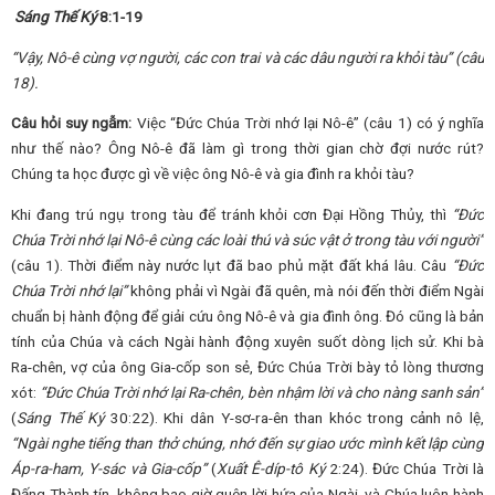
Sáng Thế Ký
8:1-19
“Vậy, Nô-ê cùng vợ người, các con trai và các dâu người ra khỏi tàu” (câu
18).
Câu hỏi suy ngẫm:
Việc “Đức Chúa Trời nhớ lại Nô-ê” (câu 1) có ý nghĩa
như thế nào? Ông Nô-ê đã làm gì trong thời gian chờ đợi nước rút?
Chúng ta học được gì về việc ông Nô-ê và gia đình ra khỏi tàu?
Khi đang trú ngụ trong tàu để tránh khỏi cơn Đại Hồng Thủy, thì
“Đức
Chúa Trời nhớ lại Nô-ê cùng các loài thú và súc vật ở trong tàu với người”
(câu 1). Thời điểm này nước lụt đã bao phủ mặt đất khá lâu. Câu
“Đức
Chúa Trời nhớ lại”
không phải vì Ngài đã quên, mà nói đến thời điểm Ngài
chuẩn bị hành động để giải cứu ông Nô-ê và gia đình ông. Đó cũng là bản
tính của Chúa và cách Ngài hành động xuyên suốt dòng lịch sử. Khi bà
Ra-chên, vợ của ông Gia-cốp son sẻ, Đức Chúa Trời bày tỏ lòng thương
xót:
“Đức Chúa Trời nhớ lại Ra-chên, bèn nhậm lời và cho nàng sanh sản”
(
Sáng Thế Ký
30:22). Khi dân Y-sơ-ra-ên than khóc trong cảnh nô lệ,
“Ngài nghe tiếng than thở chúng, nhớ đến sự giao ước mình kết lập cùng
Áp-ra-ham, Y-sác và Gia-cốp”
(
Xuất Ê-díp-tô Ký
2:24). Đức Chúa Trời là
Đấng Thành tín, không bao giờ quên lời hứa của Ngài, và Chúa luôn hành