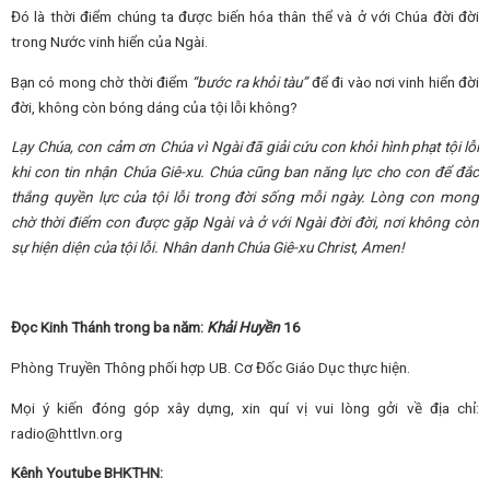
Đó là thời điểm chúng ta được biến hóa thân thể và ở với Chúa đời đời
trong Nước vinh hiển của Ngài.
Bạn có mong chờ thời điểm
“bước ra khỏi tàu”
để đi vào nơi vinh hiển đời
đời, không còn bóng dáng của tội lỗi không?
Lạy Chúa, con cảm ơn Chúa vì Ngài đã giải cứu con khỏi hình phạt tội lỗi
khi con tin nhận Chúa Giê-xu. Chúa cũng ban năng lực cho
con
để đắc
thắng quyền lực của tội lỗi trong đời sống mỗi ngày. Lòng con mong
chờ thời điểm con được gặp Ngài và ở với Ngài đời đời, nơi không còn
sự hiện diện của tội lỗi.
Nhân danh Chúa Giê-xu Christ, Amen!
Đọc Kinh Thánh trong ba năm:
Khải Huyền
16
Phòng Truyền Thông phối hợp UB. Cơ Đốc Giáo Dục thực hiện.
Mọi ý kiến đóng góp xây dựng, xin quí vị vui lòng gởi về địa chỉ:
radio@httlvn.org
Kênh Youtube BHKTHN: