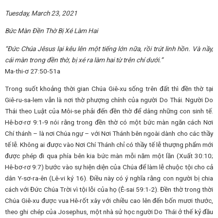
Tuesday, March 23, 2021
Bức Màn Đền Thờ Bị Xé Làm Hai
“Đức Chúa Jêsus lại kêu lên một tiếng lớn nữa, rồi trút linh hồn. Và nầy,
cái màn trong đền thờ, bị xé ra làm hai từ trên chí dưới.”
Ma-thi-ơ 27:50-51a
Trong suốt khoảng thời gian Chúa Giê-xu sống trên đất thì đền thờ tại
Giê-ru-sa-lem vẫn là nơi thờ phượng chính của người Do Thái. Người Do
Thái theo Luật của Môi-se phải đến đền thờ để dâng những con sinh tế.
Hê-bơ-rơ 9:1-9 nói rằng trong đền thờ có một bức màn ngăn cách Nơi
Chí thánh – là nơi Chúa ngự – với Nơi Thánh bên ngoài dành cho các thầy
tế lễ. Không ai được vào Nơi Chí Thánh chỉ có thầy tế lễ thượng phẩm mới
được phép đi qua phía bên kia bức màn mỗi năm một lần (Xuất 30:10;
Hê-bơ-rơ 9:7) bước vào sự hiện diện của Chúa để làm lễ chuộc tội cho cả
dân Y-sơ-ra-ên (Lê-vi ký 16). Điều này có ý nghĩa rằng con người bị chia
cách với Đức Chúa Trời vì tội lỗi của họ (Ê-sai 59:1-2). Đền thờ trong thời
Chúa Giê-xu được vua Hê-rốt xây với chiều cao lên đến bốn mươi thước,
theo ghi chép của Josephus, một nhà sử học người Do Thái ở thế kỷ đầu