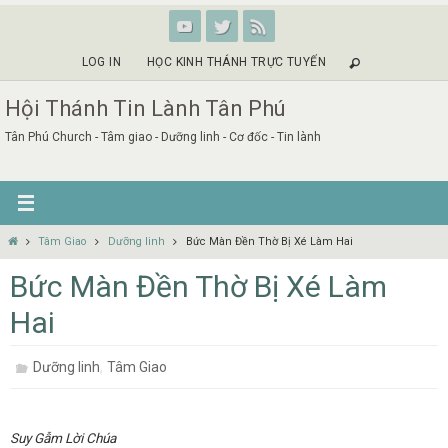
Skip
to
content
LOG IN
HỌC KINH THÁNH TRỰC TUYẾN
Hội Thánh Tin Lành Tân Phú
Tân Phú Church - Tâm giao - Dưỡng linh - Cơ đốc - Tin lành
Home
Tâm Giao
Dưỡng linh
Bức Màn Đền Thờ Bị Xé Làm Hai
Bức Màn Đền Thờ Bị Xé Làm
Hai
,
Dưỡng linh
Tâm Giao
Suy Gẫm Lời Chúa