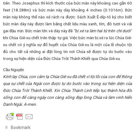
tiên. Theo Josephus thì kích thước của bức màn này khoàng cao gần 60
feet (18.288m) và bức màn này dày khoảng 4 inches (0.1016m). Bức
màn này không thể nào xé rách ra được. Sách Xuất Ê-díp-tô ký cho biết
bức màn dày này được làm bằng chất liệu màu xanh, tím, đỏ tươi và vải
gai đậu mịn. Bức màn lớn và dày này đã
“bị xé ra làm hai từ trên chí dưới”
khi Chúa Giê-xu chết trên thập tự giá. Việc bức màn bị xé ra lúc Chúa Giê-
xu chết có ý nghĩa sự đổ huyết của Chúa Giê-xu là một của lễ chuộc tội
đủ cho tất cả những ai đặt lòng tin nơi Chúa sẽ được tự do bước vào
trong sự hiện diện của Đức Chúa Trời Thánh Khiết qua Chúa Giê-xu.
Cầu Nguyện
Kính lạy Chúa, con cảm tạ Chúa Giê-xu đã chết vì tội lỗi của con để thông
qua sự chết của Ngài con được tự do bước vào trong sự hiện diện của
Đức Chúa Trời Thánh Khiết. Xin Chúa Thánh Linh tiếp tục thánh hóa đời
sống con để càng ngày con càng sống đẹp lòng Chúa và làm vinh hiển
Danh Ngài. A-men.
.
Bookmark