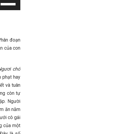
Use
Up/Down
Arrow
keys
to
 Phân đoạn
increase
ân của con
or
decrease
volume.
Ngươi chớ
h phạt hay
ết và tuân
àng còn tự
ập. Người
nam ăn nằm
ưới cô gái
ng của một
Đây là số