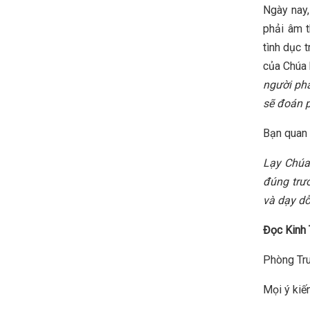
Ngày nay,
phải âm t
tình dục 
của Chúa 
người phả
sẽ đoán p
Bạn quan 
Lạy Chúa
đúng trư
và dạy dỗ
Đọc Kinh 
Phòng Tru
Mọi ý kiến