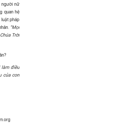
n người nữ
ng quan hệ
 luật pháp
nhân.
“Mọi
 Chúa Trời
hân?
 làm điều
u của con
vn.org