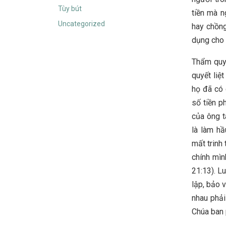
Tùy bút
tiền mà n
Uncategorized
hay chồng
dụng cho 
Thẩm quyề
quyết liệ
họ đã có 
số tiền p
của ông t
là làm hầ
mất trinh 
chính mìn
21:13). L
lập, bảo 
nhau phả
Chúa ban 