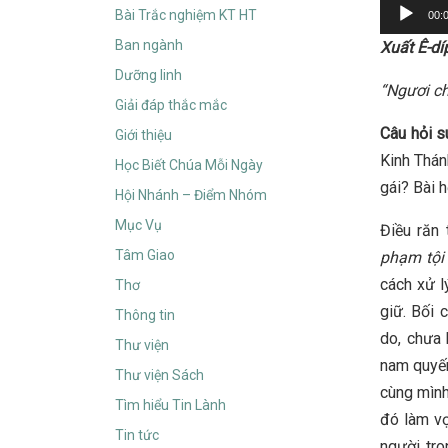
Audio
Bài Trắc nghiệm KT HT
00:
Player
Ban ngành
Xuất Ê-dí
Dưỡng linh
“Ngươi ch
Giải đáp thắc mắc
Câu hỏi s
Giới thiệu
Kinh Thán
Học Biết Chúa Mỗi Ngày
gái? Bài 
Hội Nhánh – Điểm Nhóm
Mục Vụ
Điều răn
Tâm Giao
phạm tội 
cách xử l
Thơ
giữ. Bối 
Thông tin
do, chưa
Thư viện
nam quyến
Thư viện Sách
cùng mình
Tìm hiểu Tin Lành
đó làm vợ
Tin tức
người tro