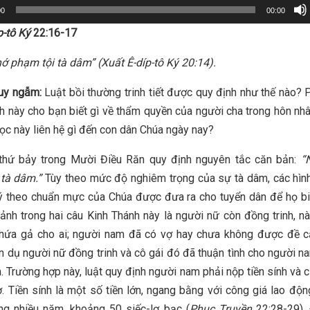
00
00:00
p-tô Ký
22:16-17
ớ phạm tội tà dâm” (Xuất Ê-díp-tô Ký 20:14).
uy ngẫm:
Luật bồi thường trinh tiết được quy định như thế nào?
h này cho bạn biết gì về thẩm quyền của người cha trong hôn nh
học này liên hệ gì đến con dân Chúa ngày nay?
 thứ bảy trong Mười Điều Răn quy định nguyên tắc căn bản:
“
tà dâm.”
Tùy theo mức độ nghiêm trọng của sự tà dâm, các hìn
ý theo chuẩn mực của Chúa được đưa ra cho tuyển dân để họ bi
cảnh trong hai câu Kinh Thánh này là người nữ còn đồng trinh, n
 hứa gả cho ai; người nam đã có vợ hay chưa không được đề c
 dụ người nữ đồng trinh và cô gái đó đã thuận tình cho người 
. Trường hợp này, luật quy định người nam phải nộp tiền sính và c
. Tiền sính là một số tiền lớn, ngang bằng với công giá lao độ
ng nhiều năm, khoảng 50 siếc-lơ bạc (
Phục Truyền
22:28-29). 