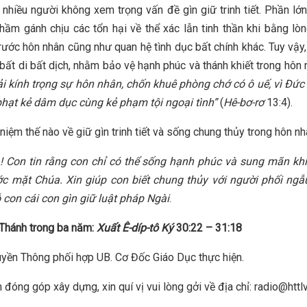
 nhiều người không xem trọng vấn đề gìn giữ trinh tiết. Phần lớ
hầm gánh chịu các tổn hại về thể xác lẫn tinh thần khi bằng lò
trước hôn nhân cũng như quan hệ tình dục bất chính khác. Tuy vậy,
bất di bất dịch, nhằm bảo vệ hạnh phúc và thánh khiết trong hôn 
i kính trọng sự hôn nhân, chốn khuê phòng chớ có ô uế, vì Đức
hạt kẻ dâm dục cùng kẻ phạm tội ngoại tình”
(
Hê-bơ-rơ
13:4).
niệm thế nào về giữ gìn trinh tiết và sống chung thủy trong hôn n
! Con tin rằng con chỉ có thể sống hạnh phúc và sung mãn khi
ớc mặt Chúa. Xin giúp con biết chung thủy với người phối ngẫ
 con cái con gìn giữ luật pháp Ngài
.
Thánh trong ba năm:
Xuất Ê-díp-tô Ký
30:22 – 31:18
yền Thông phối hợp UB. Cơ Đốc Giáo Dục thực hiện.
 đóng góp xây dựng, xin quí vị vui lòng gởi về địa chỉ: radio@httl