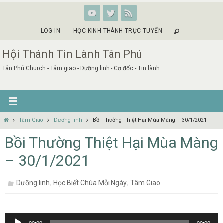
Skip
to
content
LOG IN
HỌC KINH THÁNH TRỰC TUYẾN
Hội Thánh Tin Lành Tân Phú
Tân Phú Church - Tâm giao - Dưỡng linh - Cơ đốc - Tin lành
Home
Tâm Giao
Dưỡng linh
Bồi Thường Thiệt Hại Mùa Màng – 30/1/2021
Bồi Thường Thiệt Hại Mùa Màng
– 30/1/2021
,
,
Dưỡng linh
Học Biết Chúa Mỗi Ngày
Tâm Giao
Audio