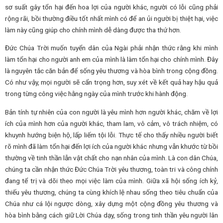
sơ suất gây tổn hại đến hoa lợi của người khác, người có lỗi cũng phải
rộng rãi, bồi thường điều tốt nhất mình có để an ủi người bị thiệt hại, việc
làm này cũng giúp cho chính mình dễ dàng được tha thứ hơn.
Đức Chúa Trời muốn tuyển dân của Ngài phải nhận thức rằng khi mình
làm tổn hại cho người anh em của mình là làm tổn hại cho chính mình. Đây
là nguyên tắc căn bản để sống yêu thương và hòa bình trong cộng đồng.
Có như vậy, mọi người sẽ cẩn trọng hơn, suy xét về kết quả hay hậu quả
trong từng công việc hằng ngày của mình trước khi hành động.
Bản tính tự nhiên của con người là yêu mình hơn người khác, chăm về lợi
ích của mình hơn của người khác, tham lam, vô cảm, vô trách nhiệm, có
khuynh hướng biện hộ, lấp liếm tội lỗi. Thực tế cho thấy nhiều người biết
rõ mình đã làm tổn hại đến lợi ích của người khác nhưng vẫn khước từ bồi
thường về tinh thần lẫn vật chất cho nạn nhân của mình. Là con dân Chúa,
chúng ta cần nhận thức Đức Chúa Trời yêu thương, toàn tri và công chính
đang tể trị và dõi theo mọi việc làm của mình. Giữa xã hội sống ích kỷ,
thiếu yêu thương, chúng ta cùng khích lệ nhau sống theo tiêu chuẩn của
Chúa như cá lội ngược dòng, xây dựng một cộng đồng yêu thương và
hòa bình bằng cách giữ Lời Chúa dạy, sống trong tinh thần yêu người lân