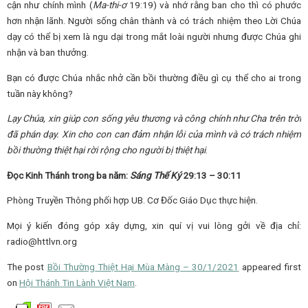
cận như chính mình (
Ma-thi-ơ
19:19) và nhớ rằng ban cho thì có phước
hơn nhận lãnh. Người sống chân thành và có trách nhiệm theo Lời Chúa
dạy có thể bị xem là ngu dại trong mắt loài người nhưng được Chúa ghi
nhận và ban thưởng.
Bạn có được Chúa nhắc nhở cần bồi thường điều gì cụ thể cho ai trong
tuần này không?
Lạy Chúa, xin giúp con sống yêu thương và công chính như Cha trên trời
đã phán dạy. Xin cho con can đảm nhận lỗi của mình và có trách nhiệm
bồi thường thiệt hại rời rộng cho người bị thiệt hại
.
Đọc Kinh Thánh trong ba năm:
Sáng Thế Ký
29:13 – 30:11
Phòng Truyền Thông phối hợp UB. Cơ Đốc Giáo Dục thực hiện.
Mọi ý kiến đóng góp xây dựng, xin quí vị vui lòng gởi về địa chỉ:
radio@httlvn.org
The post
Bồi Thường Thiệt Hại Mùa Màng – 30/1/2021
appeared first
on
Hội Thánh Tin Lành Việt Nam
.