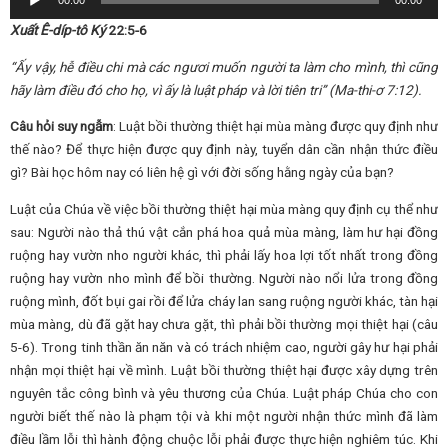
00:00
00:00
Player
Xuất Ê-díp-tô Ký
22:5-6
“Ấy vậy, hễ điều chi mà các ngươi muốn người ta làm cho mình, thì cũng
hãy làm điều đó cho họ, vì ấy là luật pháp và lời tiên tri”
(Ma-thi-ơ 7:12).
Câu hỏi suy ngẫm
: Luật bồi thường thiệt hại mùa màng được quy định như
thế nào? Để thực hiện được quy định này, tuyển dân cần nhận thức điều
gì? Bài học hôm nay có liên hệ gì với đời sống hằng ngày của bạn?
Luật của Chúa về việc bồi thường thiệt hại mùa màng quy định cụ thể như
sau: Người nào thả thú vật cắn phá hoa quả mùa màng, làm hư hại đồng
ruộng hay vườn nho người khác, thì phải lấy hoa lợi tốt nhất trong đồng
ruộng hay vườn nho mình để bồi thường. Người nào nổi lửa trong đồng
ruộng mình, đốt bụi gai rồi để lửa cháy lan sang ruộng người khác, tàn hại
mùa màng, dù đã gặt hay chưa gặt, thì phải bồi thường mọi thiệt hại (câu
5-6). Trong tinh thần ăn năn và có trách nhiệm cao, người gây hư hại phải
nhận mọi thiệt hại về mình. Luật bồi thường thiệt hại được xây dựng trên
nguyên tắc công bình và yêu thương của Chúa. Luật pháp Chúa cho con
người biết thế nào là phạm tội và khi một người nhận thức mình đã làm
điều lầm lỗi thì hành động chuộc lỗi phải được thực hiện nghiêm túc. Khi