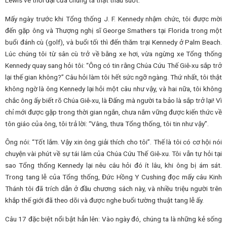
Mấy ngày trước khi Tổng thống J. F. Kennedy nhậm chức, tôi được mời
đến gặp ông và Thượng nghị sĩ George Smathers tại Florida trong một
buổi đánh cù (golf), và buổi tối thì đến thăm trại Kennedy ở Palm Beach.
Lúc chúng tôi từ sân cù trở về bằng xe hơi, vừa ngừng xe Tổng thống
Kennedy quay sang hỏi tôi: “Ông có tin rằng Chúa Cứu Thế Giê-xu sắp trở
lại thế gian không?” Câu hỏi làm tôi hết sức ngỡ ngàng. Thứ nhất, tôi thật
không ngờ là ông Kennedy lại hỏi một câu như vậy, và hai nữa, tôi không
chắc ông ấy biết rõ Chúa Giê-xu, là Đấng mà người ta bảo là sắp trở lại! Vì
chỉ mới được gặp trong thời gian ngắn, chưa nắm vững được kiến thức về
tôn giáo của ông, tôi trả lời: “Vâng, thưa Tổng thống, tôi tin như vậy”.
Ông nói: “Tốt lắm. Vậy xin ông giải thích cho tôi”. Thế là tôi có cơ hội nói
chuyện vài phút về sự tái lâm của Chúa Cứu Thế Giê-xu. Tôi vẫn tự hỏi tại
sao Tổng thống Kennedy lại nêu câu hỏi đó ít lâu, khi ông bị ám sát.
Trong tang lễ của Tổng thống, Đức Hồng Y Cushing đọc mấy câu Kinh
Thánh tôi đã trích dẫn ở đầu chương sách này, và nhiều triệu người trên
khắp thế giới đã theo dõi và được nghe buổi tường thuật tang lễ ấy.
Câu 17 đặc biệt nổi bật hẳn lên: Vào ngày đó, chúng ta là những kẻ sống