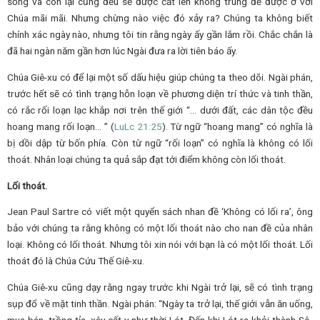
sống và còn lại cũng đều sẽ được cất lên không trung để được ở với
Chúa mãi mãi. Nhưng chừng nào việc đó xảy ra? Chúng ta không biết
chính xác ngày nào, nhưng tôi tin rằng ngày ấy gần lắm rồi. Chắc chắn là
đã hai ngàn năm gần hơn lúc Ngài đưa ra lời tiên báo ấy.
Chúa Giê-xu có để lại một số dấu hiệu giúp chúng ta theo dõi. Ngài phán,
trước hết sẽ có tình trạng hỗn loạn về phương diện trí thức và tinh thần,
có rắc rối loạn lạc khắp nơi trên thế giới “… dưới đất, các dân tộc đều
hoang mang rối loạn… ” (
Lu
Lc
21:25
). Từ ngữ “hoang mang” có nghĩa là
bị dồi dập từ bốn phía. Còn từ ngữ “rối loạn” có nghĩa là không có lối
thoát. Nhân loại chúng ta quả sắp đạt tới điểm không còn lối thoát.
Lối thoát.
Jean Paul Sartre có viết một quyển sách nhan đề ‘Không có lối ra’, ông
bảo với chúng ta rằng không có một lối thoát nào cho nan đề của nhân
loại. Không có lối thoát. Nhưng tôi xin nói với bạn là có một lối thoát. Lối
thoát đó là Chúa Cứu Thế Giê-xu.
Chúa Giê-xu cũng dạy rằng ngay trước khi Ngài trở lại, sẽ có tình trạng
sụp đổ về mặt tinh thần. Ngài phán: “Ngày ta trở lại, thế giới vẫn ăn uống,
mua bán, trồng tỉa, xây cất y như thời Lót. Đến khi Lót ra khỏi thành Sô-