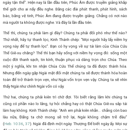
ngày tận thế”. Hiện nay là lần đầu tiên, Phúc Âm được truyền giảng khắp
thế giới cho ai nấy đều nghe. Bằng các đài phát thanh, phát hình, sách
báo, bằng vệ tinh, Phúc Âm đang được truyền giảng. Chẳng có nơi nào
mà người ta không được nghe. Và đây là lần đầu tiên.
Thế thì, chúng ta phải làm gì đây? Chúng ta phải đối phó như thế nào?
Thứ nhất, hãy tự thanh lọc, Kinh Thánh chép: “Mọi người hãy lấy niềm hy
vọng này để tự thanh lọc”. Bạn có hy vọng về sự tái lâm của Chúa Cứu
Thế Giê-xu chăng? Thế thì bạn hãy sống với niềm hy vọng đó: sống một
cuộc đời thanh sạch, tin kính, thuận phục và dâng trọn cho Chúa. Theo
một ý nghĩa, khi tin nhận Chúa Cứu Thế chúng ta đã được thánh hóa.
Nhưng đến ngày gặp Ngài mặt đối mặt chúng ta sẽ được thánh hóa hoàn
toàn để trở thành trọn vẹn, như Ngài vốn trọn vẹn vậy. Chúng ta sẽ nhìn
thấy Ngài như chính Ngài vốn có vậy.
Thứ hai, chúng ta phải kiên trì chờ đợi. Tôi biết rằng lắm khi chúng ta
cũng có phần nào lo lắng, tự hỏi chẳng hay có thật Chúa Giê-xu sắp tái
lâm hay không. Kinh Thánh chép: “Anh em phải kiên nhẫn… chẳng còn bao
lâu nữa, Đấng ta chờ mong sẽ trở lại, Ngài không chậm trễ đâu”
(
Heb.
10:36
,
37
). Ngài đã định một ngày. Thượng Đế biết ngày ấy. Mọi sự