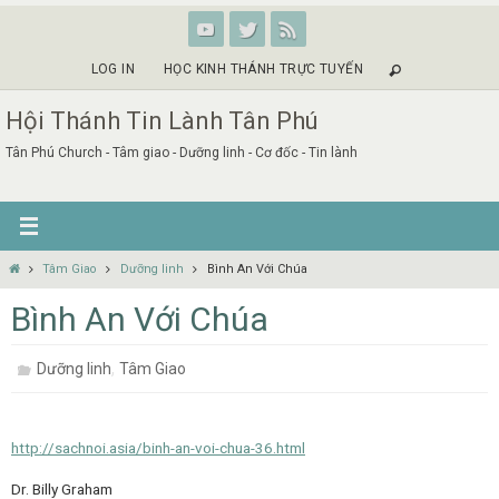
Skip
to
content
LOG IN
HỌC KINH THÁNH TRỰC TUYẾN
Hội Thánh Tin Lành Tân Phú
Tân Phú Church - Tâm giao - Dưỡng linh - Cơ đốc - Tin lành
Home
Tâm Giao
Dưỡng linh
Bình An Với Chúa
Bình An Với Chúa
,
Dưỡng linh
Tâm Giao
http://sachnoi.asia/binh-an-voi-chua-36.html
Dr. Billy Graham