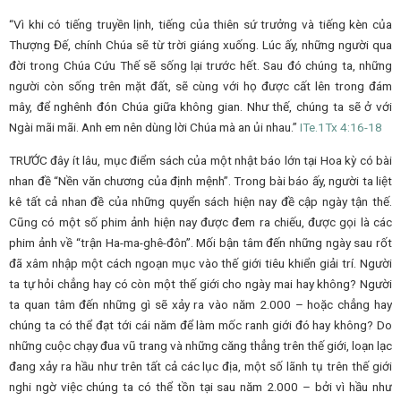
“Vì khi có tiếng truyền lịnh, tiếng của thiên sứ trưởng và tiếng kèn của
Thượng Đế, chính Chúa sẽ từ trời giáng xuống. Lúc ấy, những người qua
đời trong Chúa Cứu Thế sẽ sống lại trước hết. Sau đó chúng ta, những
người còn sống trên mặt đất, sẽ cùng với họ được cất lên trong đám
mây, để nghênh đón Chúa giữa không gian. Như thế, chúng ta sẽ ở với
Ngài mãi mãi. Anh em nên dùng lời Chúa mà an ủi nhau.”
ITe.
1Tx
4:16-18
TRƯỚC đây ít lâu, mục điểm sách của một nhật báo lớn tại Hoa kỳ có bài
nhan đề “Nền văn chương của định mệnh”. Trong bài báo ấy, người ta liệt
kê tất cả nhan đề của những quyển sách hiện nay đề cập ngày tận thế.
Cũng có một số phim ảnh hiện nay được đem ra chiếu, được gọi là các
phim ảnh về “trận Ha-ma-ghê-đôn”. Mối bận tâm đến những ngày sau rốt
đã xâm nhập một cách ngoạn mục vào thế giới tiêu khiển giải trí. Người
ta tự hỏi chẳng hay có còn một thế giới cho ngày mai hay không? Người
ta quan tâm đến những gì sẽ xảy ra vào năm 2.000 – hoặc chẳng hay
chúng ta có thể đạt tới cái năm để làm mốc ranh giới đó hay không? Do
những cuộc chạy đua vũ trang và những căng thẳng trên thế giới, loạn lạc
đang xảy ra hầu như trên tất cả các lục địa, một số lãnh tụ trên thế giới
nghi ngờ việc chúng ta có thể tồn tại sau năm 2.000 – bởi vì hầu như