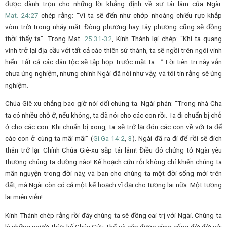
được dành trọn cho những lời khẳng định về sự tái lâm của Ngài.
Mat.
24:27
chép rằng: “Vì ta sẽ đến như chớp nhoáng chiếu rực khắp
vòm trời trong nháy mắt. Đông phương hay Tây phương cũng sẽ đồng
thời thấy ta”. Trong Mat.
25:31-32
, Kinh Thánh lại chép: “Khi ta quang
vinh trở lại địa cầu với tất cả các thiên sứ thánh, ta sẽ ngồi trên ngôi vinh
hiển. Tất cả các dân tộc sẽ tập họp trước mặt ta… ” Lời tiên tri này vẫn
chưa ứng nghiệm, nhưng chính Ngài đã nói như vậy, và tôi tin rằng sẽ ứng
nghiệm.
Chúa Giê-xu chẳng bao giờ nói dối chúng ta. Ngài phán: “Trong nhà Cha
ta có nhiều chỗ ở, nếu không, ta đã nói cho các con rồi. Ta đi chuẩn bị chỗ
ở cho các con. Khi chuẩn bị xong, ta sẽ trở lại đón các con về với ta để
các con ở cùng ta mãi mãi” (
Gi.
Ga
14:2
,
3
). Ngài đã ra đi để rồi sẽ đích
thân trở lại. Chính Chúa Giê-xu sắp tái lâm! Điều đó chứng tỏ Ngài yêu
thương chúng ta dường nào! Kế hoạch cứu rỗi không chỉ khiến chúng ta
mãn nguyện trong đời này, và ban cho chúng ta một đời sống mới trên
đất, mà Ngài còn có cả một kế hoạch vĩ đại cho tương lai nữa. Một tương
lai miên viễn!
Kinh Thánh chép rằng rồi đây chúng ta sẽ đồng cai trị với Ngài. Chúng ta
là những người thừa kế Chúa Cứu Thế và sắp được cùng sống đời đời với