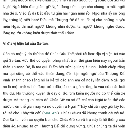
Ngài. Ngài hiện đang làm gì? Ngài đang sửa soạn cho chúng ta một ngôi
nhà để ở. Việc ấy đã bắt đầu từ gần hai ngàn năm rồi. Ngôi nhà ấy sẽ lộng
lẫy, tráng lệ biết bao! Điều mà Thượng Đế đã chuẩn bị cho những ai yêu
mến Ngài, thì mắt người không nhìn được, tai người không nghe được,
lòng người không hiểu được thật thấu đáo!
Vì địa vị hiện tại của Sa-tan.
Còn có một lý do thứ ba để Chúa Cứu Thế phải tái lâm: địa vị hiện tại của
quỉ Sa-tan. Hữu thể có quyền phép nhất trên thế gian hiện nay, ngoài bản
thân Thượng Đế, là ma quỉ. Điểm hết sức lạ lùng là Kinh Thánh chép rằng
ma quỉ cũng có thể vào thiên đàng, đến tận ngôi ngự của Thượng Đế.
Kinh Thánh chép rằng nó là kẻ tố cáo anh em cả ngày lẫn đêm. Ngài gọi
nó là một chê-ru-bin được xức dầu, là sư tử gầm rống, là vua của các loài
thú dữ. Nó thường xuyên đi đây đi đó, tìm kiếm người nó có thể cắn xé
được. Và trong khi cám dỗ Chúa Giê-xu nó đã chỉ cho Ngài toàn thể các
nước trên thế gian này, và nó quyến rủ Ngài: “Thầy chỉ cần quỳ gối lạy tôi,
tôi sẽ cho Thầy tất cả!” (
Mat.
4:9
). Chúa Giê-xu đã không tranh cãi với nó.
Quỉ Sa-tan vốn có quyền ban cho Chúa Giê-xu vũ trụ này là hệ thống của
điều ác. Nhưng tạ ơn Thượng Đế, để đứng vững, Chúa chúng ta đã viện