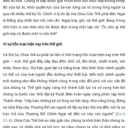
điều ác nữa. Chúng ta sắp được giải thoát khỏi sức thúc đẩy khủng khiếp
đó của tội ác, khỏi quyền lực của Sa-tan từng cai trị trong lòng người ta
qua rất nhiều thế kỷ rồi. Chính vì lý do ấy mà Chúa Cứu Thế phải đến. Ngài
là Đấng duy nhất làm nổi việc đó. Ngay bây giờ, cả thế giới đang trông
chờ một vị cứu tinh, như tôi được đọc trong một tạp chí: “Ôi, ước gì thế
giới này có được một vị cứu tinh”
Vì sự hỗn loạn hiện nay trên thế giới.
Và thứ tư, Chúa Giê-xu phải tái lâm vì tình trạng hỗn loạn hiện nay trên thế
giới – một thế giới đầy dẫy đau đớn, khổ sở, đói khát, chiến tranh, sát
nhân, tham dục, thù hận, gian lận và băng hoại. Mọi hình thức chính quyền
có thể có của loài người đều dường như thất bại. Mỗi một chính quyền
mới dường như đều không thành công trong việc đối phó với các vấn đề
của chúng ta. Thế giới ngày càng trở thành bất lực và vô vọng hơn khi
chúng ta bước vào thời đại kỹ thuật điện toán ngày càng phức tạp Kinh
Thánh chép: “Hãy bảo những kẻ có lòng sợ hãi rằng: Khá vững lòng, đừng
sợ nữa! Đây này, Thượng Đế các ngươi sẽ lấy sự báo thù mà đến, tức là sự
báo trả của Thượng Đế. Chính Ngài sẽ đến và cứu các ngươi!” (
Es.
Is
35:4
). Chúa Cứu Thế Giê-xu sắp giải cứu chúng ta khỏi bản thân chúng ta.
Hiện nay, có nhiều nhà xã hội học tin rằng chúng ta vốn có khả năng tự