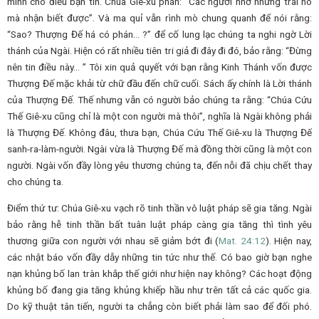
minh cho điều bạn tin. Chúa Giê-xu phán: “Các ngươi nhờ những trái nó
mà nhận biết được”. Và ma quỉ vẫn rình mò chung quanh để nói rằng:
“Sao? Thượng Đế há có phán… ?” để cố lung lạc chúng ta nghi ngờ Lời
thánh của Ngài. Hiện có rất nhiều tiên tri giả đi đây đi đó, bảo rằng: “Đừng
nên tin điều này… ” Tôi xin quả quyết với bạn rằng Kinh Thánh vốn được
Thượng Đế mặc khải từ chữ đầu đến chữ cuối. Sách ấy chính là Lời thánh
của Thượng Đế. Thế nhưng vẫn có người bảo chúng ta rằng: “Chúa Cứu
Thế Giê-xu cũng chỉ là một con người mà thôi”, nghĩa là Ngài không phải
là Thượng Đế. Không đâu, thưa bạn, Chúa Cứu Thế Giê-xu là Thượng Đế
sanh-ra-làm-người. Ngài vừa là Thượng Đế mà đồng thời cũng là một con
người. Ngài vốn đầy lòng yêu thương chúng ta, đến nỗi đã chịu chết thay
cho chúng ta.
Điểm thứ tư: Chúa Giê-xu vạch rõ tinh thần vô luật pháp sẽ gia tăng. Ngài
bảo rằng hễ tinh thần bất tuân luật pháp càng gia tăng thì tình yêu
thương giữa con người với nhau sẽ giảm bớt đi (
Mat.
24:12
). Hiện nay,
các nhật báo vốn đầy dẫy những tin tức như thế. Có bao giờ bạn nghe
nạn khủng bố lan tràn khắp thế giới như hiện nay không? Các hoạt động
khủng bố đang gia tăng khủng khiếp hầu như trên tất cả các quốc gia.
Do kỹ thuật tân tiến, người ta chẳng còn biết phải làm sao để đối phó.