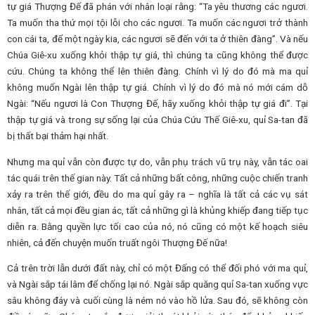
tự giá Thượng Đế đã phán với nhân loại rằng: “Ta yêu thương các ngươi.
Ta muốn tha thứ mọi tội lỗi cho các ngươi. Ta muốn các ngươi trở thành
con cái ta, để một ngày kia, các ngươi sẽ đến với ta ở thiên đàng”. Và nếu
Chúa Giê-xu xuống khỏi thập tự giá, thì chúng ta cũng không thể được
cứu. Chúng ta không thể lên thiên đàng. Chính vì lý do đó mà ma quỉ
không muốn Ngài lên thập tự giá. Chính vì lý do đó mà nó mới cám dỗ
Ngài: “Nếu ngươi là Con Thượng Đế, hãy xuống khỏi thập tự giá đi”. Tại
thập tự giá và trong sự sống lại của Chúa Cứu Thế Giê-xu, quỉ Sa-tan đã
bị thất bại thảm hại nhất.
Nhưng ma quỉ vẫn còn được tự do, vẫn phụ trách vũ trụ này, vẫn tác oai
tác quái trên thế gian này. Tất cả những bất công, những cuộc chiến tranh
xảy ra trên thế giới, đều do ma quỉ gây ra – nghĩa là tất cả các vụ sát
nhân, tất cả mọi đều gian ác, tất cả những gì là khủng khiếp đang tiếp tục
diễn ra. Bằng quyền lực tối cao của nó, nó cũng có một kế hoạch siêu
nhiên, cả đến chuyện muốn truất ngôi Thượng Đế nữa!
Cả trên trời lẫn dưới đất này, chỉ có một Đấng có thể đối phó với ma quỉ,
và Ngài sắp tái lâm để chống lại nó. Ngài sắp quăng quỉ Sa-tan xuống vực
sâu không đáy và cuối cùng là ném nó vào hồ lửa. Sau đó, sẽ không còn