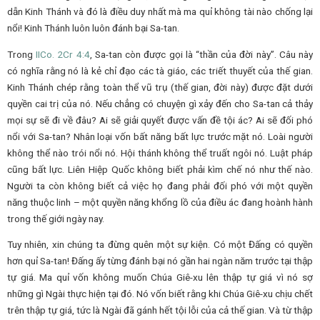
dẫn Kinh Thánh và đó là điều duy nhất mà ma quỉ không tài nào chống lại
nổi! Kinh Thánh luôn luôn đánh bại Sa-tan.
Trong
IICo.
2Cr
4:4
, Sa-tan còn được gọi là “thần của đời này”. Câu này
có nghĩa rằng nó là kẻ chỉ đạo các tà giáo, các triết thuyết của thế gian.
Kinh Thánh chép rằng toàn thể vũ trụ (thế gian, đời này) được đặt dưới
quyền cai trị của nó. Nếu chẳng có chuyện gì xảy đến cho Sa-tan cả thảy
mọi sự sẽ đi về đâu? Ai sẽ giải quyết được vấn đề tội ác? Ai sẽ đối phó
nổi với Sa-tan? Nhân loại vốn bất năng bất lực trước mặt nó. Loài người
không thể nào trói nổi nó. Hội thánh không thể truất ngôi nó. Luật pháp
cũng bất lực. Liên Hiệp Quốc không biết phải kìm chế nó như thế nào.
Người ta còn không biết cả việc họ đang phải đối phó với một quyền
năng thuộc linh – một quyền năng khổng lồ của điều ác đang hoành hành
trong thế giới ngày nay.
Tuy nhiên, xin chúng ta đừng quên một sự kiện. Có một Đấng có quyền
hơn quỉ Sa-tan! Đấng ấy từng đánh bại nó gần hai ngàn năm trước tại thập
tự giá. Ma quỉ vốn không muốn Chúa Giê-xu lên thập tự giá vì nó sợ
những gì Ngài thực hiện tại đó. Nó vốn biết rằng khi Chúa Giê-xu chịu chết
trên thập tự giá, tức là Ngài đã gánh hết tội lỗi của cả thế gian. Và từ thập