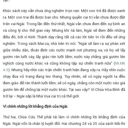
Khúc sách này vẫn chưa ứng nghiệm trọn vẹn. Một con trẻ đã được sanh
ra. Một con trai đã được ban cho. Nhưng quyền cai trị vẫn chưa được đặt
trên vai Ngài. Trong lần đến thứ nhất, Ngài vẫn chưa đem đến sự bình an
và công lý cho thế gian này. Nhưng khi tái lâm, Ngài sẽ đem đến những
điều đó, bởi vì Kinh Thánh dạy rằng tất cả các lời tiên tri rồi đều sẽ ứng
nghiệm. Trong sách Mai-ca, nhà tiên tri nói: “Ngài sẽ làm ra sự phán xét
giữa nhiều dân, đoán định các nước mạnh nơi phương xa; và họ sẽ lấy
gươm rèn lưỡi cày, lấy giáo rèn lưỡi liềm; nước này chẳng giá gươm lên
nghịch cùng nước khác và cũng không tập sự chiến tranh nữa” (
Mi.
Mk
4:3
). Nhưng hãy nhìn các trận chiến tranh hiện đang xảy ra. Hãy nhìn cuộc
chạy đua vũ trang đang leo thang. Tuy nhiên, sẽ có ngày người ta đều
đem giáo để rèn thành lưỡi liềm; sẽ có ngày, chẳng còn một nước nào giá
gươm lên để chống lại một nước khác. Tại sao vậy? Vì Chúa Hòa Bình đã
trở lại – Ngài sắp là Nhà Vua cai trị cả thế giới.
Vì chính những lời khẳng định của Ngài.
Thứ hai, Chúa Cứu Thế phải tái lâm vì chính những lời khẳng định của
Ngài. Ngài vốn là chân lý tuyệt đối. Hai chương 24 và 25 của sách Mã-thi