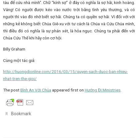
tàu để cứu nhà mình”. Chữ “kính sợ” ở đây có nghĩa là sợ hãi, kinh hoàng.
Vâng! Có người được kéo vào nước trời bằng tình yêu thương, và có
người thì vào đó nhờ biết sợ hãi. Chúng ta có quyền sợ hãi. Vì đối với với
những kẻ không biết Chúa Giê-xu với tư cách là Chúa và Cứu Chúa mình,
thì điều đó có nghĩa là sự phán xét, là hỏa ngục. Chúng ta phải đến với
Chúa Cứu Thế khi hãy còn cơ hội.
Billy Graham
Cùng một tác giả:
http://huongdionline.com/2016/03/15/quyen-sach-duoc-ban-nhieu-
nhat-tren-the-gioi/
The post
Bình An Với Chúa
appeared first on
Hướng Đi Ministries
.
.
Bookmark