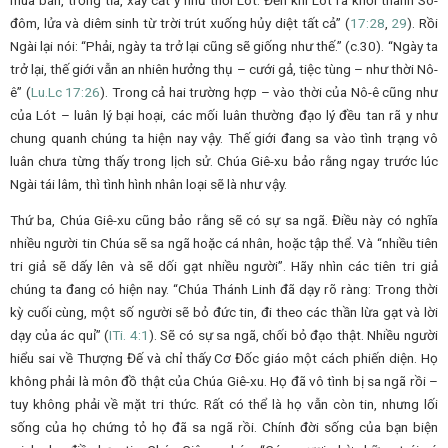
đôm, lửa và diêm sinh từ trời trút xuống hủy diệt tất cả” (
17:28
,
29
). Rồi
Ngài lại nói: “Phải, ngày ta trở lại cũng sẽ giống như thế.” (c.30). “Ngày ta
trở lại, thế giới vẫn an nhiên hưởng thụ – cưới gả, tiệc tùng – như thời Nô-
ê” (
Lu.
Lc
17:26
). Trong cả hai trường hợp – vào thời của Nô-ê cũng như
của Lót – luân lý bại hoại, các mối luân thường đạo lý đều tan rã y như
chung quanh chúng ta hiện nay vậy. Thế giới đang sa vào tình trạng vô
luân chưa từng thấy trong lịch sử. Chúa Giê-xu bảo rằng ngay trước lúc
Ngài tái lâm, thì tình hình nhân loại sẽ là như vậy.
Thứ ba, Chúa Giê-xu cũng bảo rằng sẽ có sự sa ngã. Điều này có nghĩa
nhiều người tin Chúa sẽ sa ngã hoặc cá nhân, hoặc tập thể. Và “nhiều tiên
tri giả sẽ dấy lên và sẽ dối gạt nhiều người”. Hãy nhìn các tiên tri giả
chúng ta đang có hiện nay. “Chúa Thánh Linh đã dạy rõ ràng: Trong thời
kỳ cuối cùng, một số người sẽ bỏ đức tin, đi theo các thần lừa gạt và lời
dạy của ác quỉ” (
ITi.
4:1
). Sẽ có sự sa ngã, chối bỏ đạo thật. Nhiều người
hiểu sai về Thượng Đế và chỉ thấy Cơ Đốc giáo một cách phiến diện. Họ
không phải là môn đồ thật của Chúa Giê-xu. Họ đã vô tình bị sa ngã rồi –
tuy không phải về mặt tri thức. Rất có thể là họ vẫn còn tin, nhưng lối
sống của họ chứng tỏ họ đã sa ngã rồi. Chính đời sống của bạn biện