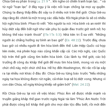
Chúa Giê-xu phán trong
Lu.
21:9
“… khi nghe có chiến tranh loạn lạc… ” và
từ ngữ “loạn lạc” ở đây ngụ ý là việc nổi loạn chống lại mọi uy quyền.
Chúng ta đang thấy điều đó xảy ra ở nhiều nơi trên thế giới. Chúa Giê-xu
dạy rằng đó chính là một trong các dấu hiệu. Rồi Ngài phán là sẽ có nhiều
hội nghị hòa bình. Phao-lô viết: “Khi người ta nói: Hòa bình và an ninh! thì
hủy diệt xảy đến bất ngờ như sản phụ bị quặn đau trước giờ sinh nở; họ
không thể nào tránh thoát” (
ITe.
1Tx
5:3
). Nhà tiên tri Ê-sa viết: “Những
người ác chẳng hưởng sự bình an bao giờ” (
Es.
48:22
). Trước đây, chưa
bao giờ có nhiều người đi tìm hòa bình đến thế. Liên Hiệp Quốc cứ họp
liên miên, mà phiên họp nào cũng khẩn cấp cả. Các Hội nghị, các Quốc
hội trên thế giới cũng tìm kiếm hòa bình. Các lãnh tụ thế giới, các bộ
trưởng đi công du khắp thế giới để mưu tìm hòa bình, mong vá víu một
chút chỗ này, một chút chỗ kia. Hễ họ đến Washington, thì rắc rối lại xảy
ra tại nhiều nơi khác ở đâu đó. Chúa Giê-xu từng báo trước “Nếu những
ngày tai họa không được rút ngắn, cả nhân loại sẽ bị diệt vong. Nhưng vì
con dân Chúa, số ngày khủng khiếp sẽ giảm bớt” (
Mat.
24:22
).
Rồi Chúa Giê-xu lại nói về việc khác: Phúc Âm sẽ được nhấn mạnh và
truyền giảng khắp thế gian trước ngày Ngài tái lâm “Phúc Âm Nước Trời
phải được công bố khắp thế giới cho mọi dân tộc đều biết, rồi mới đến