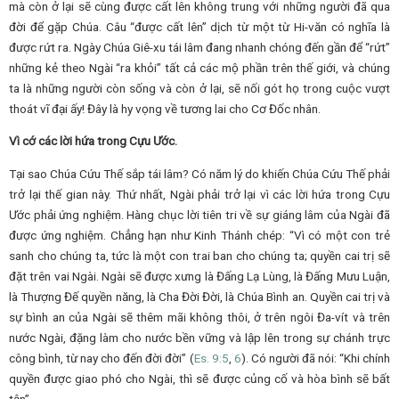
mà còn ở lại sẽ cùng được cất lên không trung với những người đã qua
đời để gặp Chúa. Câu “được cất lên” dịch từ một từ Hi-văn có nghĩa là
được rứt ra. Ngày Chúa Giê-xu tái lâm đang nhanh chóng đến gần để “rứt”
những kẻ theo Ngài “ra khỏi” tất cả các mộ phần trên thế giới, và chúng
ta là những người còn sống và còn ở lại, sẽ nối gót họ trong cuộc vượt
thoát vĩ đại ấy! Đây là hy vọng về tương lai cho Cơ Đốc nhân.
Vì cớ các lời hứa trong Cựu Ước.
Tại sao Chúa Cứu Thế sắp tái lâm? Có năm lý do khiến Chúa Cứu Thế phải
trở lại thế gian này. Thứ nhất, Ngài phải trở lại vì các lời hứa trong Cựu
Ước phải ứng nghiệm. Hàng chục lời tiên tri về sự giáng lâm của Ngài đã
được ứng nghiệm. Chẳng hạn như Kinh Thánh chép: “Vì có một con trẻ
sanh cho chúng ta, tức là một con trai ban cho chúng ta; quyền cai trị sẽ
đặt trên vai Ngài. Ngài sẽ được xưng là Đấng Lạ Lùng, là Đấng Mưu Luận,
là Thượng Đế quyền năng, là Cha Đời Đời, là Chúa Bình an. Quyền cai trị và
sự bình an của Ngài sẽ thêm mãi không thôi, ở trên ngôi Đa-vít và trên
nước Ngài, đặng làm cho nước bền vững và lập lên trong sự chánh trực
công bình, từ nay cho đến đời đời” (
Es.
9:5
,
6
). Có người đã nói: “Khi chính
quyền được giao phó cho Ngài, thì sẽ được củng cố và hòa bình sẽ bất
tận”.