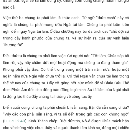
đã an bài, Ngài sẽ tái lâm đúng kỳ, không sớm cũng chẳng muộn một giờ
nào cả.
Việc thứ ba chúng ta phải làm là thức canh. Từ ngữ “thức canh” này có
nghĩa là chúng ta phải mong ước Ngài tái lâm. Chúng ta phải luôn luôn
nghĩ đến ngày Ngài tái lâm. Ở đầu chương này, tôi đã trích câu “chờ đợi sự
trông cậy hạnh phước của chúng ta, và sự hiện ra của sự vinh hiển
Thượng Đế”.
Điều thứ tư là chúng ta phải làm việc. Có người nói: “Tốt lắm, Chúa sắp tái
lâm rồi, vậy hãy chấm dứt mọi hoạt động mà chúng ta đang tham gia”.
Không phải vậy đâu. Có thể trong vòng một trăm năm nữa, hoặc một
ngàn năm nữa Ngài vẫn chưa trở lại. Có thể Ngài vẫn chưa tái lâm trong
thế hệ này của chúng ta. Hãy cố gắng hết sức mình để vì Chúa Cứu Thế
đem Phúc Âm đến cho đồng bào đồng loại mình. Sự tái lâm của Ngài phải
là động lực thúc đẩy chúng ta hướng về công tác ấy.
Điểm cuối cùng: chúng ta phải chuẩn bị sẵn sàng. Bạn đã sẵn sàng chưa?
“Vậy các con phải sẵn sàng, vì ta sẽ đến trong giờ các con không ngờ”
(
Lu.
Lc
12:40
). Kinh Thánh chép: “Bởi đức tin, Nô-ê được Chúa mách bảo
cho về những việc chưa thấy, và người thành tâm kính sợ, đóng một chiếc