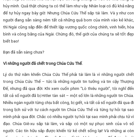
hủy mình. Quả thật chúng ta có thể làm như vậy. Nhân loại có đủ khả năng
để tự hủy ngay bây giờ. Nhưng Chúa Cứu Thế sắp tái lâm. Và y như con
người đang sẵn sàng ném tất cả những quả bom của mình vào kẻ khác,
thì Ngài cũng sắp đến để thiết lập vương quốc công chính, vinh hiển, hòa
bình và công bằng của Ngài. Chừng đó, thế giới của chúng ta sẽ tốt đẹp
biết bao!
Bạn đã sẵn sàng chưa?
Vì những người đã chết trong Chúa Cứu Thế.
Lý do thứ năm khiến Chúa Cứu Thế phải tái lâm là vì những người chết
trong Chúa Cứu Thế – tức là những người tin tưởng và tin cậy Thượng
Đế, nhưng đã qua đời. Khi xem cuốn phim “Lò thiêu người”, tôi nghĩ đến
tất cả số người đã bị Hitler tàn sát – một số lớn là những người tin Chúa.
Nhiều ngàn người từng chịu bất công, bị giết, và tất cả số người đã qua đi
trong lịch sử với tư cách người tin Chúa Cứu Thế và từng tự hỏi tại sao
mình phải qua đời. Chắc có nhiều người tự hỏi tại sao mình phải chịu tử vì
đạo. Chúa Giê-xu sắp tái lâm, và sắp có một sự phục sinh của vô số
người. Các tín hữu sắp được khiến từ kẻ chết sống lại! Và những ai còn