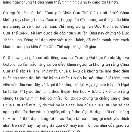
hằng ngày chúng ta đều nhận thấy tình hình cứ ngày càng tồi tệ hơn.
Có người nêu câu hỏi: “Bao giờ Chúa Cứu Thế Giê-xu tái lâm?” Chúa
không dạy chúng ta suy đoán một ngày nào đó, nhưng có để lại dấu hiệu
mà chúng ta sẽ thảo luận sau. Chỉ riêng trong Tân Ước thôi, việc Chúa
Cứu Thế Giê-xu tái lâm được đề cập hơn 300 lần. Điều này chứng tỏ Đức
Thánh Linh, Đấng chỉ đạo việc viết Kinh Thánh, đã nhấn mạnh một cách
khác thường sự kiện Chúa Cứu Thế sắp trở lại thế gian.
C. S. Lewis, vị giáo sư nổi tiếng của hai Trường Đại học Cambridge và
Oxford, có lần bảo rằng có ba điều khiến người ta không tin rằng Chúa
Cứu Thế sắp tái lâm. Thứ nhất, Chúa Giê-xu đã không tái lâm theo điều
thiên hạ trông đợi hồi thế kỷ thứ nhất. Do đó họ nói rằng: “Tốt lắm, mọi
việc vẫn đâu vào đấy, và Ngài đã không trở lại. Vậy, tại sao bây giờ Ngài
lại tái lâm?” Lý do thứ hai là theo thuyết tiến hóa – tức là ý kiến cho rằng
chúng ta đã tự mình tiến bộ nhiều rồi, do đó chúng ta chẳng cần gì đến
Chúa Cứu Thế nữa. Lý do thứ ba là sự tái lâm của Chúa Cứu Thế sẽ cắt
ngang thời đại duy vật chủ nghĩa, cũng là thời đại tốt đẹp nhất của chúng
ta – tức là thời đại mà người ta có được tất cả những gì mình yêu thích
nhất trên đời này. Tuy ông đã qua đời mấy năm rồi, cái nhìn của giáo sư
Lewis về thời đại của chúng ta thật thấu suốt.