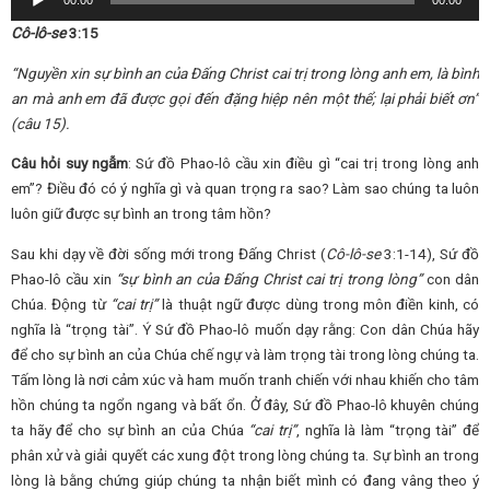
00:00
00:00
Player
Cô-lô-se
3:15
“Nguyền xin sự bình an của Đấng Christ cai trị trong lòng anh em, là bình
an mà anh em đã được gọi đến đặng hiệp nên một thể; lại phải biết ơn”
(câu 15).
Câu hỏi suy ngẫm
: Sứ đồ Phao-lô cầu xin điều gì “cai trị trong lòng anh
em”? Điều đó có ý nghĩa gì và quan trọng ra sao? Làm sao chúng ta luôn
luôn giữ được sự bình an trong tâm hồn?
Sau khi dạy về đời sống mới trong Đấng Christ (
Cô-lô-se
3:1-14), Sứ đồ
Phao-lô cầu xin
“sự bình an của Đấng Christ cai trị trong lòng”
con dân
Chúa. Động từ
“cai trị”
là thuật ngữ được dùng trong môn điền kinh, có
nghĩa là “trọng tài”. Ý Sứ đồ Phao-lô muốn dạy rằng: Con dân Chúa hãy
để cho sự bình an của Chúa chế ngự và làm trọng tài trong lòng chúng ta.
Tấm lòng là nơi cảm xúc và ham muốn tranh chiến với nhau khiến cho tâm
hồn chúng ta ngổn ngang và bất ổn. Ở đây, Sứ đồ Phao-lô khuyên chúng
ta hãy để cho sự bình an của Chúa
“cai trị”
, nghĩa là làm “trọng tài” để
phân xử và giải quyết các xung đột trong lòng chúng ta. Sự bình an trong
lòng là bằng chứng giúp chúng ta nhận biết mình có đang vâng theo ý