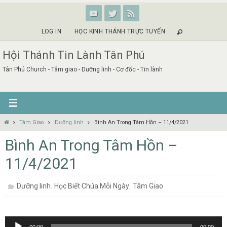
Skip
to
content
LOG IN
HỌC KINH THÁNH TRỰC TUYẾN
Hội Thánh Tin Lành Tân Phú
Tân Phú Church - Tâm giao - Dưỡng linh - Cơ đốc - Tin lành
Home
Tâm Giao
Dưỡng linh
Bình An Trong Tâm Hồn – 11/4/2021
Bình An Trong Tâm Hồn –
11/4/2021
,
,
Dưỡng linh
Học Biết Chúa Mỗi Ngày
Tâm Giao
Audio