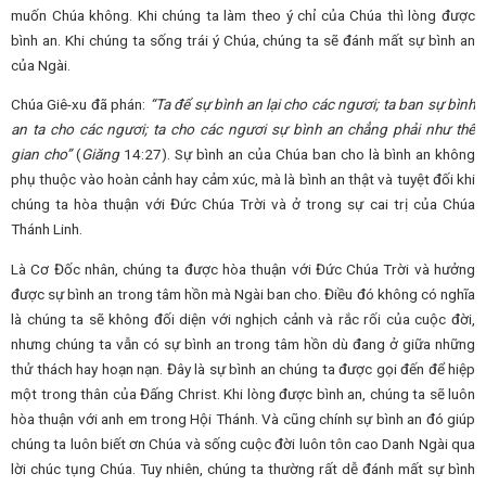
muốn Chúa không. Khi chúng ta làm theo ý chỉ của Chúa thì lòng được
bình an. Khi chúng ta sống trái ý Chúa, chúng ta sẽ đánh mất sự bình an
của Ngài.
Chúa Giê-xu đã phán:
“Ta để sự bình an lại cho các ngươi; ta ban sự bình
an ta cho các ngươi; ta cho các ngươi sự bình an chẳng phải như thế
gian cho”
(
Giăng
14:27). Sự bình an của Chúa ban cho là bình an không
phụ thuộc vào hoàn cảnh hay cảm xúc, mà là bình an thật và tuyệt đối khi
chúng ta hòa thuận với Đức Chúa Trời và ở trong sự cai trị của Chúa
Thánh Linh.
Là Cơ Đốc nhân, chúng ta được hòa thuận với Đức Chúa Trời và hưởng
được sự bình an trong tâm hồn mà Ngài ban cho. Điều đó không có nghĩa
là chúng ta sẽ không đối diện với nghịch cảnh và rắc rối của cuộc đời,
nhưng chúng ta vẫn có sự bình an trong tâm hồn dù đang ở giữa những
thử thách hay hoạn nạn. Đây là sự bình an chúng ta được gọi đến để hiệp
một trong thân của Đấng Christ. Khi lòng được bình an, chúng ta sẽ luôn
hòa thuận với anh em trong Hội Thánh. Và cũng chính sự bình an đó giúp
chúng ta luôn biết ơn Chúa và sống cuộc đời luôn tôn cao Danh Ngài qua
lời chúc tụng Chúa. Tuy nhiên, chúng ta thường rất dễ đánh mất sự bình