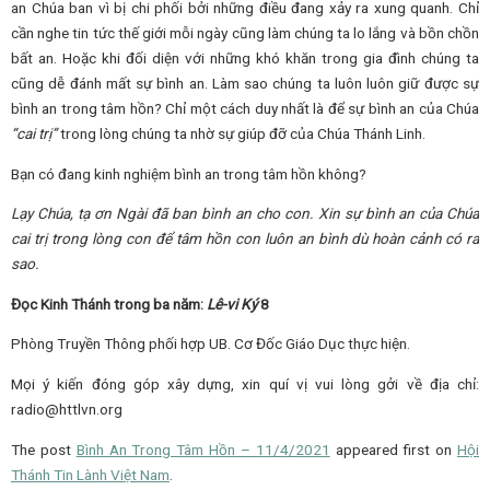
an Chúa ban vì bị chi phối bởi những điều đang xảy ra xung quanh. Chỉ
cần nghe tin tức thế giới mỗi ngày cũng làm chúng ta lo lắng và bồn chồn
bất an. Hoặc khi đối diện với những khó khăn trong gia đình chúng ta
cũng dễ đánh mất sự bình an. Làm sao chúng ta luôn luôn giữ được sự
bình an trong tâm hồn? Chỉ một cách duy nhất là để sự bình an của Chúa
“cai trị”
trong lòng chúng ta nhờ sự giúp đỡ của Chúa Thánh Linh.
Bạn có đang kinh nghiệm bình an trong tâm hồn không?
Lạy Chúa, tạ ơn Ngài đã ban bình an cho con. Xin sự bình an của Chúa
cai trị trong lòng con để tâm hồn con luôn an bình dù hoàn cảnh có ra
sao.
Đọc Kinh Thánh trong ba năm:
Lê-vi Ký
8
Phòng Truyền Thông phối hợp UB. Cơ Đốc Giáo Dục thực hiện.
Mọi ý kiến đóng góp xây dựng, xin quí vị vui lòng gởi về địa chỉ:
radio@httlvn.org
The post
Bình An Trong Tâm Hồn – 11/4/2021
appeared first on
Hội
Thánh Tin Lành Việt Nam
.