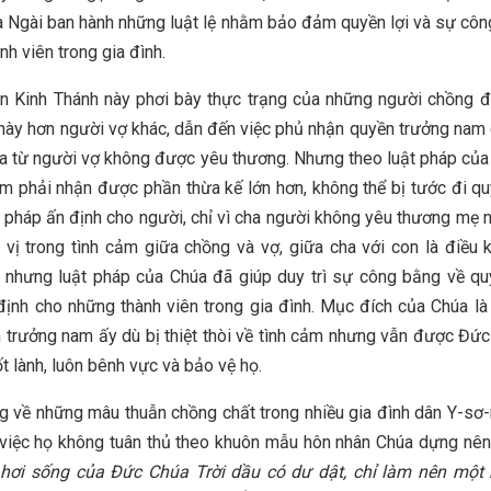
à Ngài ban hành những luật lệ nhằm bảo đảm quyền lợi và sự côn
nh viên trong gia đình.
 Kinh Thánh này phơi bày thực trạng của những người chồng đ
này hơn người vợ khác, dẫn đến việc phủ nhận quyền trưởng nam
ra từ người vợ không được yêu thương. Nhưng theo luật pháp của
m phải nhận được phần thừa kế lớn hơn, không thể bị tước đi qu
 pháp ấn định cho người, chỉ vì cha người không yêu thương mẹ 
n vị trong tình cảm giữa chồng và vợ, giữa cha với con là điều 
 nhưng luật pháp của Chúa đã giúp duy trì sự công bằng về qu
ịnh cho những thành viên trong gia đình. Mục đích của Chúa l
 trưởng nam ấy dù bị thiệt thòi về tình cảm nhưng vẫn được Đức
ốt lành, luôn bênh vực và bảo vệ họ.
g về những mâu thuẫn chồng chất trong nhiều gia đình dân Y-sơ-
việc họ không tuân thủ theo khuôn mẫu hôn nhân Chúa dựng nên
 hơi sống của Đức Chúa Trời dầu có dư dật, chỉ làm nên một