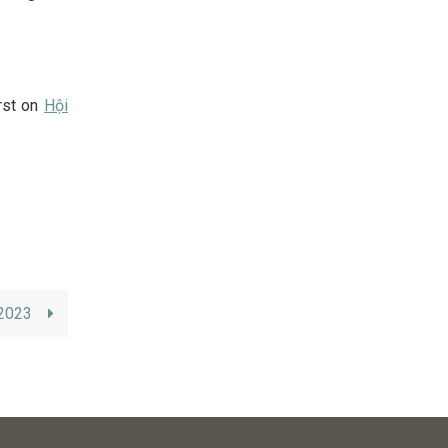
rst on
Hội
/2023