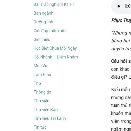
Bài Trắc nghiệm KT HT
Ban ngành
Phục Tru
Dưỡng linh
Giải đáp thắc mắc
“Nhưng ng
Giới thiệu
bằng hai 
Học Biết Chúa Mỗi Ngày
quyền tr
Hội Nhánh – Điểm Nhóm
Câu hỏi 
Mục Vụ
con khác
Tâm Giao
điều gì? 
Thơ
Kiểu mẫu 
Thông tin
nhưng dân
Thư viện
tuân thủ 
Thư viện Sách
khuôn mẫ
Tìm hiểu Tin Lành
viên tron
Tin tức
ngầm ngay