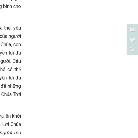
g bình cho
a thê, yêu
 của người
 Chúa, con
yền lợi đã
người. Dẫu
khó có thể
yền lợi đã
à để những
 Chúa Trời
ra-ên khởi
. Lời Chúa
 người mà