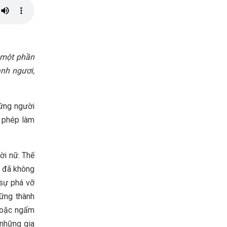
a một phần
ạnh ngươi;
hững người
 phép làm
ời nữ. Thế
n đã không
 sự phá vỡ
ững thành
 hoặc ngấm
 những gia