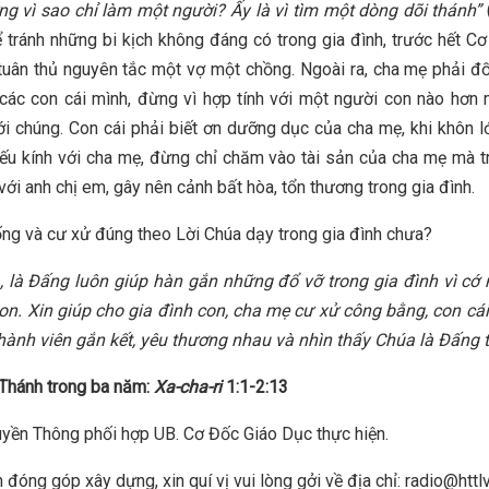
ng vì sao chỉ làm một người? Ấy là vì tìm một dòng dõi thánh”
ể tránh những bi kịch không đáng có trong gia đình, trước hết C
tuân thủ nguyên tắc một vợ một chồng. Ngoài ra, cha mẹ phải đ
các con cái mình, đừng vì hợp tính với một người con nào hơn
với chúng. Con cái phải biết ơn dưỡng dục của cha mẹ, khi khôn lớ
iếu kính với cha mẹ, đừng chỉ chăm vào tài sản của cha mẹ mà t
với anh chị em, gây nên cảnh bất hòa, tổn thương trong gia đình.
ng và cư xử đúng theo Lời Chúa dạy trong gia đình chưa?
 là Đấng luôn giúp hàn gắn những đổ vỡ trong gia đình vì cớ
con. Xin giúp cho gia đình con, cha mẹ cư xử công bằng, con cái
hành viên gắn kết, yêu thương nhau và nhìn thấy Chúa là Đấng t
Thánh trong ba năm:
Xa-cha-ri
1:1-2:13
yền Thông phối hợp UB. Cơ Đốc Giáo Dục thực hiện.
 đóng góp xây dựng, xin quí vị vui lòng gởi về địa chỉ: radio@httl