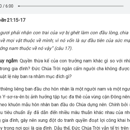
yền
21:15-17
ươi phải nhận con trai của vợ bị ghét làm con đầu lòng, chi
về mọi vật thuộc về mình; vì nó vốn là sự đầu tiên của sức m
ưởng nam thuộc về nó vậy”
(câu 17).
suy ngẫm
: Quyền thừa kế của con trưởng nam khác gì so với n
 trong gia đình? Đức Chúa Trời ngăn cấm người cha không được
Luật lệ này ban ra nhằm mục đích gì?
thiêng liêng ban đầu cho hôn nhân là một người nam và một ngư
 Y-sơ-ra-ên bị ảnh hưởng tập tục đa thê của vùng cận Đông nê
theo khuôn mẫu hôn nhân ban đầu do Chúa dựng nên. Chính bởi
u tiêu chuẩn ấy đã dẫn đến nhiều mâu thuẫn khác nhau của nh
g gia đình, gây nên xung đột do tranh quyền đoạt lợi công khai
 trong nơi gọi là gia đình. Dẫu thế, Đức Chúa Trời vẫn tể trị trên