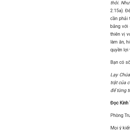
thôi. Như
2:15a). Đ
cần phải 
bằng với 
thiên vị 
làm ăn, h
quyền lợi 
Bạn có số
Lạy Chúa,
trật của 
để từng t
Đọc Kinh 
Phòng Tru
Mọi ý kiến