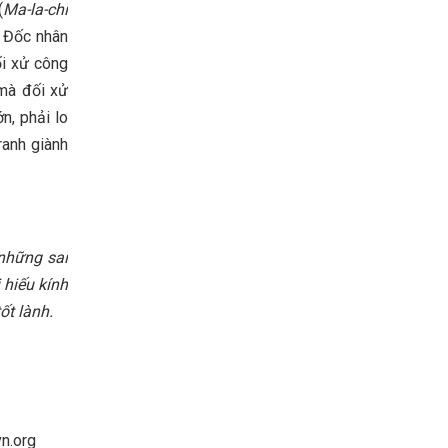
(
Ma-la-chi
ơ Đốc nhân
ối xử công
 mà đối xử
n, phải lo
ranh giành
 những sai
 hiếu kính
ốt lành.
vn.org