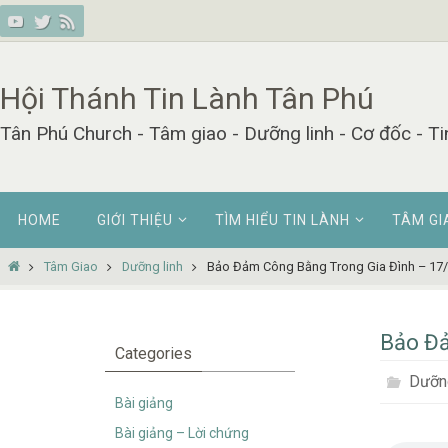
Skip
to
content
Hội Thánh Tin Lành Tân Phú
Tân Phú Church - Tâm giao - Dưỡng linh - Cơ đốc - Ti
Skip
HOME
GIỚI THIỆU
TÌM HIỂU TIN LÀNH
TÂM GI
to
content
Home
Tâm Giao
Dưỡng linh
Bảo Đảm Công Bằng Trong Gia Đình – 17
Bảo Đả
Categories
Dưỡng
Bài giảng
Bài giảng – Lời chứng