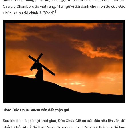
Oswald Chambers đã viết rằng: “Từ ngữ vĩ đại dành cho môn đồ của Đức
2
Chúa Giê-su đó chính là
Từ bỏ
.”
Theo Đức Chúa Giê-su dẫn đến thập giá
Sau khi theo Ngài một thời gian, Đức Chúa Giê-su bắt đầu nêu lên vấn đề
phải từ bỏ tất cả để theo Ngài. Ngài dùng chính Ngài và thập giá để làm