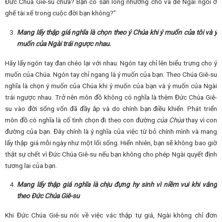
Đức Chúa Giê-su chưa? Bạn có sẵn lòng nhường chỗ và để Ngài ngồi ở
ghế tài xế trong cuộc đời bạn không?”
Mang lấy thập giá nghĩa là chọn theo ý Chúa khi ý muốn của tôi và ý
muốn của Ngài trái ngược nhau.
Hãy lấy ngón tay đan chéo lại với nhau. Ngón tay chỉ lên biểu trưng cho ý
muốn của Chúa. Ngón tay chỉ ngang là ý muốn của bạn. Theo Chúa Giê-su
nghĩa là chọn ý muốn của Chúa khi ý muốn của bạn và ý muốn của Ngài
trái ngược nhau. Trở nên môn đồ không có nghĩa là thêm Đức Chúa Giê-
su vào đời sống vốn đã đầy ắp và do chính bạn điều khiển. Phát triển
môn đồ có nghĩa là cố tình chọn đi theo con đường
của Chúa
thay vì con
đường của bạn. Đây chính là ý nghĩa của việc từ bỏ chính mình và mang
lấy thập giá mỗi ngày như một lối sống. Hiển nhiên, bạn sẽ không bao giờ
thật sự chết vì Đức Chúa Giê-su nếu bạn không cho phép Ngài quyết định
tương lai của bạn.
Mang lấy thập giá nghĩa là chịu đựng hy sinh vì niềm vui khi vâng
theo Đức Chúa Giê-su
Khi Đức Chúa Giê-su nói về việc vác thập tự giá, Ngài không chỉ đơn