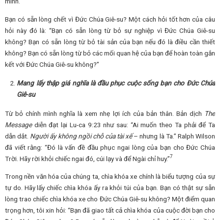
mình.
Bạn có sẵn lòng chết vì Đức Chúa Giê-su? Một cách hỏi tốt hơn của câu
hỏi này đó là: “Bạn có sẵn lòng từ bỏ sự nghiệp vì Đức Chúa Giê-su
không? Bạn có sẵn lòng từ bỏ tài sản của bạn nếu đó là điều cần thiết
không? Bạn có sẵn lòng từ bỏ các mối quan hệ của bạn để hoàn toàn gắn
kết với Đức Chúa Giê-su không?”
Mang lấy thập giá nghĩa là đầu phục cuộc sống bạn cho Đức Chúa
Giê-su
Từ bỏ chính mình nghĩa là xem nhẹ lợi ích của bản thân. Bản dịch
The
Message
diễn đạt lại Lu-ca 9:23 như sau: “Ai muốn theo Ta phải để Ta
dẫn dắt.
Người ấy không ngồi chỗ của tài xế
– nhưng là Ta.” Ralph Wilson
đã viết rằng: “Đó là vấn đề đầu phục ngai lòng của bạn cho Đức Chúa
7
Trời. Hãy rời khỏi chiếc ngai đó, cúi lạy và để Ngài chỉ huy.”
Trong nền văn hóa của chúng ta, chìa khóa xe chính là biểu tượng của sự
tự do. Hãy lấy chiếc chìa khóa ấy ra khỏi túi của bạn. Bạn có thật sự sẵn
lòng trao chiếc chìa khóa xe cho Đức Chúa Giê-su không? Một điểm quan
trọng hơn, tôi xin hỏi: “Bạn đã giao tất cả chìa khóa của cuộc đời bạn cho