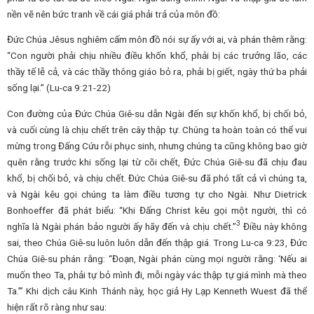
nền vẽ nên bức tranh về cái giá phải trả của môn đồ:
Đức Chúa Jêsus nghiêm cấm môn đồ nói sự ấy với ai, và phán thêm rằng:
“Con người phải chịu nhiều điều khốn khổ, phải bị các trưởng lão, các
thầy tế lễ cả, và các thầy thông giáo bỏ ra, phải bị giết, ngày thứ ba phải
sống lại.” (Lu-ca 9:21-22)
Con đường của Đức Chúa Giê-su dẫn Ngài đến sự khốn khổ, bị chối bỏ,
và cuối cùng là chịu chết trên cây thập tự. Chúng ta hoàn toàn có thể vui
mừng trong Đấng Cứu rỗi phục sinh, nhưng chúng ta cũng không bao giờ
quên rằng trước khi sống lại từ cõi chết, Đức Chúa Giê-su đã chịu đau
khổ, bị chối bỏ, và chịu chết. Đức Chúa Giê-su đã phó tất cả vì chúng ta,
và Ngài kêu gọi chúng ta làm điều tương tự cho Ngài. Như Dietrick
Bonhoeffer đã phát biểu: “Khi Đấng Christ kêu gọi một người, thì có
3
nghĩa là Ngài phán bảo người ấy hãy đến và chịu chết.”
Điều này không
sai, theo Chúa Giê-su luôn luôn dẫn đến thập giá. Trong Lu-ca 9:23, Đức
Chúa Giê-su phán rằng: “Đoạn, Ngài phán cùng mọi người rằng: ‘Nếu ai
muốn theo Ta, phải tự bỏ mình đi, mỗi ngày vác thập tự giá mình mà theo
Ta.’” Khi dịch câu Kinh Thánh này, học giả Hy Lạp Kenneth Wuest đã thể
hiện rất rõ ràng như sau: