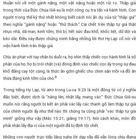
thuần nói về một gánh nặng, một vật nặng hoặc một rủi ro. Thập giá
trong thời của Đức Chúa Giê-su là một công cụ tra tấn và hành hình. Con
người trong thế kỷ thứ nhất không biết cách nói ẩn dụ của từ “thập giá”
theo nghĩa “gánh nặng” hoặc “thử thách.” Cái chết trên thập tự giá thật
nhục nhã, dã man, kinh tởm, thô bỉ, hết sức đau khổ, khốc liệt, dữ dội và
kéo dài. Điều này được chứng minh bằng những lời thơ Hy Lạp cổ nói về
việc hành hình trên thập giá.
Chịu án phạt với tay chân bị duỗi ra, họ nhìn thấy chiếc cọc hành hình là số
phận của họ; họ bị trói chặt (và) đóng đinh vào chiếc cọc ấy trong sự đau
khổ đắng cay tột cùng, là thức ăn gớm ghiếc cho chim săn mồi và đồ ăn
8
thừa đáng kinh tởm của chó.
Trong tiếng Hy Lạp, từ
airo
trong Lu-ca 9:23 là một động từ có ý nghĩa
đặc biệt, được dịch là “nâng lên, nhặt lấy, mang vác.” Đức Chúa Giê-su
muốn nói rằng người bị kết án phải vác lấy các thanh gỗ làm thập tự giá
của chính người ấy như thế nào thì chúng ta cũng phải “vác thập tự giá
mình” giống như vậy (Mác 15:21; giăng 19:17). Nói cách khác, môn đồ
phải nhận lấy địa vị của một người đã bị định tội chết.
Những con người trực tiếp lắng nghe lời dạy nầy đã sẵn lòng chịu đựng