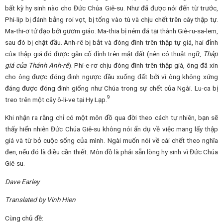
bất kỳ hy sinh nào cho Đức Chúa Giê-su. Như đã được nói đến từ trước,
Phi-lip bị đánh bằng roi vọt, bị tống vào tù và chịu chết trên cây thập tự.
Ma-thi-ơ tử đạo bởi gươm giáo. Ma-thia bị ném đá tại thành Giê-ru-sa-lem,
sau đó bị chặt đầu. Anh-rê bị bắt và đóng đinh trên thập tự giá, hai đỉnh
của thập giá đó được gắn cố định trên mặt đất (nên có thuật ngữ,
Thập
giá của Thánh Anh-rê
). Phi-e-rơ chịu đóng đinh trên thập giá, ông đã xin
cho ông được đóng đinh ngược đầu xuống đất bởi vì ông không xứng
đáng được đóng đinh giống như Chúa trong sự chết của Ngài. Lu-ca bị
9
treo trên một cây ô-li-ve tại Hy Lạp.
Khi nhận ra rằng chỉ có một môn đồ qua đời theo cách tự nhiên, bạn sẽ
thấy hiển nhiên Đức Chúa Giê-su không nói ẩn dụ về việc mang lấy thập
giá và từ bỏ cuộc sống của mình. Ngài muốn nói về cái chết theo nghĩa
đen, nếu đó là điều cần thiết. Môn đồ là phải sẵn lòng hy sinh vì Đức Chúa
Giê-su.
Dave Earley
Translated by Vinh Hien
Cùng chủ đề: