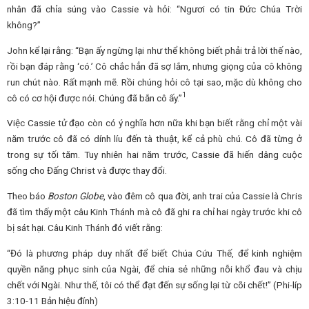
nhân đã chỉa súng vào Cassie và hỏi: “Ngươi có tin Đức Chúa Trời
không?”
John kể lại rằng: “Bạn ấy ngừng lại như thể không biết phải trả lời thế nào,
rồi bạn đáp rằng ‘có.’ Cô chắc hẳn đã sợ lắm, nhưng giọng của cô không
run chút nào. Rất mạnh mẽ. Rồi chúng hỏi cô tại sao, mặc dù không cho
1
cô có cơ hội được nói. Chúng đã bắn cô ấy.”
Việc Cassie tử đạo còn có ý nghĩa hơn nữa khi bạn biết rằng chỉ một vài
năm trước cô đã có dính líu đến tà thuật, kể cả phù chú. Cô đã từng ở
trong sự tối tăm. Tuy nhiên hai năm trước, Cassie đã hiến dâng cuộc
sống cho Đấng Christ và được thay đổi.
Theo báo
Boston Globe
, vào đêm cô qua đời, anh trai của Cassie là Chris
đã tìm thấy một câu Kinh Thánh mà cô đã ghi ra chỉ hai ngày trước khi cô
bị sát hại. Câu Kinh Thánh đó viết rằng:
“Đó là phương pháp duy nhất để biết Chúa Cứu Thế, để kinh nghiệm
quyền năng phục sinh của Ngài, để chia sẻ những nỗi khổ đau và chịu
chết với Ngài. Như thế, tôi có thể đạt đến sự sống lại từ cõi chết!” (Phi-líp
3:10-11 Bản hiệu đính)