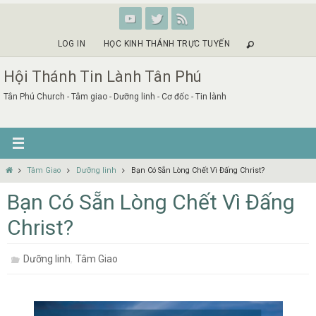
Skip
to
content
LOG IN
HỌC KINH THÁNH TRỰC TUYẾN
Hội Thánh Tin Lành Tân Phú
Tân Phú Church - Tâm giao - Dưỡng linh - Cơ đốc - Tin lành
Home
Tâm Giao
Dưỡng linh
Bạn Có Sẵn Lòng Chết Vì Đấng Christ?
Bạn Có Sẵn Lòng Chết Vì Đấng
Christ?
,
Dưỡng linh
Tâm Giao