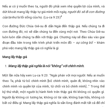
Nếu ai có ý muốn theo ta, người đó phải xem nhẹ quyền lợi của mình, và
dứt khoát mang lấy thập tự giá mình mỗi ngày,
người đó sẽ đi con đường
4
của ta
như là lối sống của họ. (Lu-ca 9:23)
Con đường Đức Chúa Giê-su đi dẫn Ngài đến thập giá. Nếu chúng ta đi
con đường đó, nó sẽ dẫn chúng ta đến cùng một nơi. Theo Chúa Giê-su
luôn luôn dẫn chúng ta đến với thập giá. Chương này sẽ đào sâu vào giai
đoạn đầu tiên trong tiến trình phát triển môn đồ –
sự công bố
– khám
phá việc mang lấy thập giá có nghĩa là gì.
Mang lấy thập giá
Mang lấy thập giá nghĩa là nói “không” với chính mình.
Một lần nữa hãy xem Lu-ca 9:23: “Ngài phán với mọi người: Nếu ai muốn
theo Ta, phải từ bỏ chính mình [bỏ chính mình, quên đi, không nhìn vào
chính mình và quyền lợi của mình, từ chối và bỏ chính mình]…” Trong thế
kỷ thứ nhất, một người bị hành hình trên thập giá thì không có quyền gì.
Người ấy không có tương lai, không có tài sản, không bạn hữu, không có
bất cứ điều gì. Mang lấy thập giá nghĩa là sẵn lòng đánh mất tất cả để chỉ