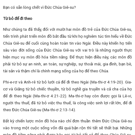
Bạn có sẵn lòng chết vì Đức Chúa Giê-su?
Từ bỏ để đi theo
Như chúng ta đã thấy, đối với mười hai môn đồ trẻ của Đức Chúa Giê-su,
tiến trình phát triển môn đồ bắt đầu từ khi họ nghiêm túc tìm hiểu về Đức
Chúa Giê-su để cuối cùng hoàn toàn tin vào Ngài. Điều này khiến họ tiến
sâu vào đời sống của Đức Chúa Giê-su với vai trò là những người thực
hiện mục vụ môn đồ hóa tiềm năng. Để thực hiện điều này, các môn đồ
phải từ bỏ sự an ninh, an toàn, sự nghiệp, sự thoải mái, gia đình, bạn bè,
tài sản và thậm chí là chính mạng sống của họ để theo Chúa.
Phi-e-rơ và Anh-rê từ bỏ lưới cá để đi theo Ngài (Ma-thi-ơ 4:19-20). Gia-
cơ và Giăng từ bỏ chiếc thuyền, từ bỏ nghề gia truyền và cả cha của họ
để đi theo Ngài (Ma-thi-ơ 4:21-22). Ma-thi-ơ hay còn được gọi là Lê-vi,
người thu thuế, đã từ bỏ việc thu thuế, là công việc sinh lợi rất lớn, để đi
theo Đức Chúa Giê-su (Ma-thi-ơ 2:13-14).
Bất kỳ chiến lược môn đồ hóa nào chỉ đơn thuần thêm Đức Chúa Giê-su
vào trong một cuộc sống vốn đã quá bận rộn thì tất sẽ thất bại. Những
môn đồ tiềm năng phải được kêu gọi từ bỏ tất cả để theo Chúa Giê-su.