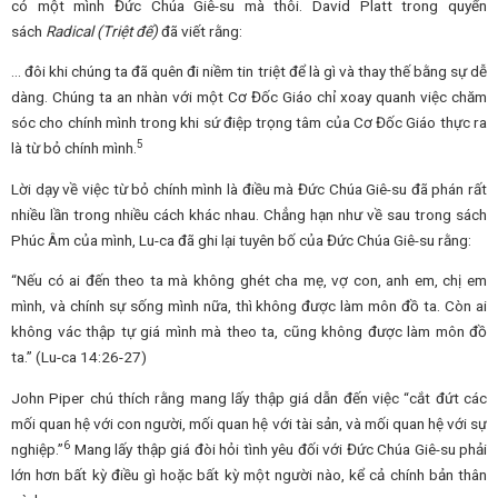
có một mình Đức Chúa Giê-su mà thôi. David Platt trong quyển
sách
Radical (Triệt để)
đã viết rằng:
… đôi khi chúng ta đã quên đi niềm tin triệt để là gì và thay thế bằng sự dễ
dàng. Chúng ta an nhàn với một Cơ Đốc Giáo chỉ xoay quanh việc chăm
sóc cho chính mình trong khi sứ điệp trọng tâm của Cơ Đốc Giáo thực ra
5
là từ bỏ chính mình.
Lời dạy về việc từ bỏ chính mình là điều mà Đức Chúa Giê-su đã phán rất
nhiều lần trong nhiều cách khác nhau. Chẳng hạn như về sau trong sách
Phúc Âm của mình, Lu-ca đã ghi lại tuyên bố của Đức Chúa Giê-su rằng:
“Nếu có ai đến theo ta mà không ghét cha mẹ, vợ con, anh em, chị em
mình, và chính sự sống mình nữa, thì không được làm môn đồ ta. Còn ai
không vác thập tự giá mình mà theo ta, cũng không được làm môn đồ
ta.” (Lu-ca 14:26-27)
John Piper chú thích rằng mang lấy thập giá dẫn đến việc “cắt đứt các
mối quan hệ với con người, mối quan hệ với tài sản, và mối quan hệ với sự
6
nghiệp.”
Mang lấy thập giá đòi hỏi tình yêu đối với Đức Chúa Giê-su phải
lớn hơn bất kỳ điều gì hoặc bất kỳ một người nào, kể cả chính bản thân