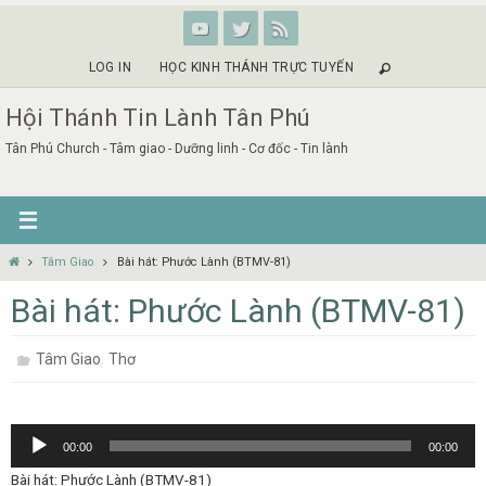
Skip
to
content
LOG IN
HỌC KINH THÁNH TRỰC TUYẾN
Hội Thánh Tin Lành Tân Phú
Tân Phú Church - Tâm giao - Dưỡng linh - Cơ đốc - Tin lành
Home
Tâm Giao
Bài hát: Phước Lành (BTMV-81)
Bài hát: Phước Lành (BTMV-81)
,
Tâm Giao
Thơ
Audio
00:00
00:00
Player
Bài hát: Phước Lành (BTMV-81)