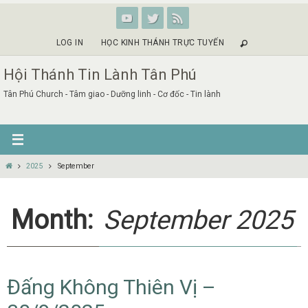
Skip
to
content
LOG IN
HỌC KINH THÁNH TRỰC TUYẾN
Hội Thánh Tin Lành Tân Phú
Tân Phú Church - Tâm giao - Dưỡng linh - Cơ đốc - Tin lành
Home
2025
September
Month:
September 2025
Đấng Không Thiên Vị –