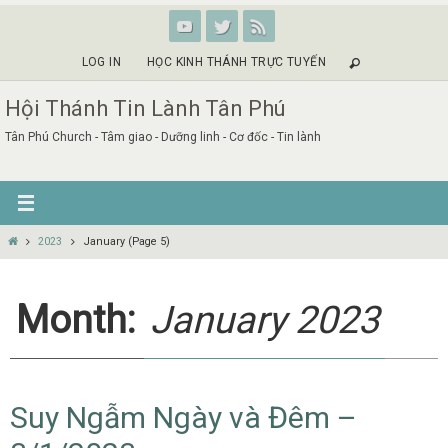
Skip
to
content
LOG IN
HỌC KINH THÁNH TRỰC TUYẾN
Hội Thánh Tin Lành Tân Phú
Tân Phú Church - Tâm giao - Dưỡng linh - Cơ đốc - Tin lành
Home
2023
January
(Page 5)
Month:
January 2023
Suy Ngẫm Ngày và Đêm –