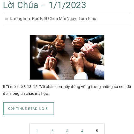
Lời Chúa – 1/1/2023
,
,
Dưỡng linh
Học Biết Chúa Mỗi Ngày
Tâm Giao
II Ti-mô-thê 3:13-15 “Về phần con, hãy đứng vững trong những sự con đã
đem lòng tin chắc mà học…
CONTINUE READING
1
2
3
4
5